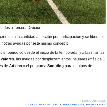
ndidos a Tercera División.
crementa la cantidad a percibir por participación y se libera el
cibir otras ayudas por este mismo concepto.
er periódico desde el inicio de la temporada, y a las mismas
 Valores
, las ayudas por desplazamientos insulares (más de 1
nes de
Adidas
o el programa
Scouting
para equipos de
ETIQUETADO BAJO:
AYUDAS A CLUBES
,
IMPULSO23
,
RFEF
,
SEGUNDA B
,
SUBVENCIONES
,