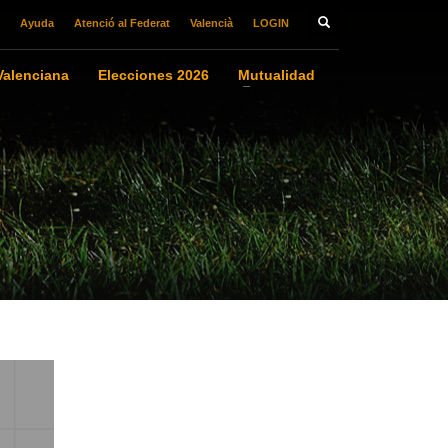
Ayuda
Atenció al Federat
Valencià
LOGIN
alenciana
Elecciones 2026
Mutualidad