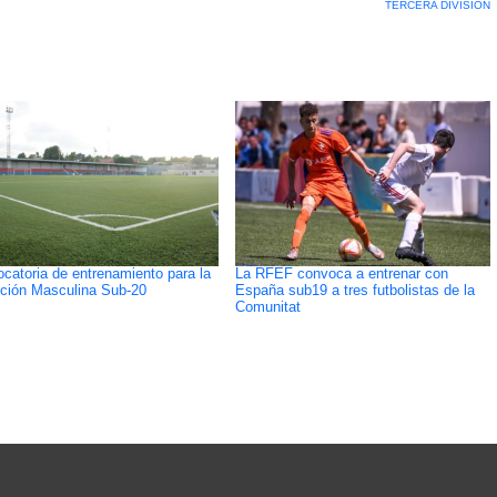
TERCERA DIVISION
catoria de entrenamiento para la
La RFEF convoca a entrenar con
ción Masculina Sub-20
España sub19 a tres futbolistas de la
Comunitat