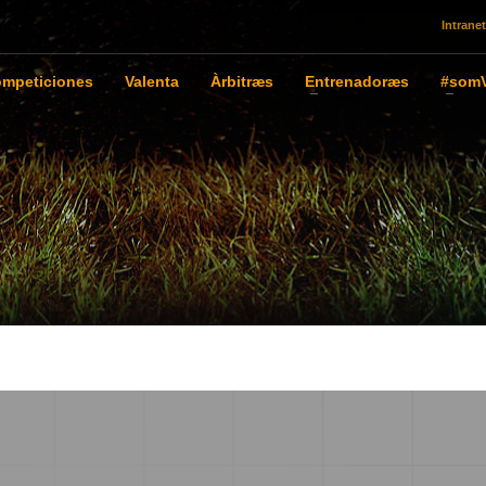
Intranet
mpeticiones
Valenta
Àrbitræs
Entrenadoræs
#somV