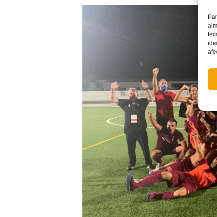
Par
alm
tec
ide
afe