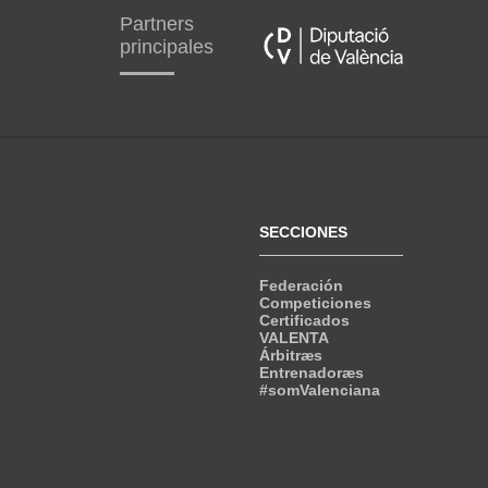
Partners
principales
SECCIONES
Federación
Competiciones
Certificados
VALENTA
Árbitræs
Entrenadoræs
#somValenciana