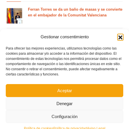
Ferran Torres se da un baño de masas y se convierte
en el embajador de la Comunitat Valenciana
Estos son los dos grupos y calendarios de Lliga
Gestionar consentimiento
Comunitat para la temporada 2026/2027
Para ofrecer las mejores experiencias, utilizamos tecnologías como las
cookies para almacenar y/o acceder a la información del dispositivo. El
consentimiento de estas tecnologías nos permitirá procesar datos como el
Circular nº. 7 – IV Supercopa Comunitat FFCV Futsal
comportamiento de navegación o las identificaciones únicas en este sitio.
No consentir o retirar el consentimiento, puede afectar negativamente a
ciertas características y funciones.
Circular nº. 6 – Fase Autonómica de la Copa Federación
Aceptar
Este es el grupo VI y calendario de Tercera
Federación RFEF para la temporada 2026/2027
Denegar
Configuración
Este es el grupo de la Lliga Autonòmica Juvenil de
fútbol sala de la temporada 2026/2027
Política de cookies
Política de privacidad
Aviso Legal