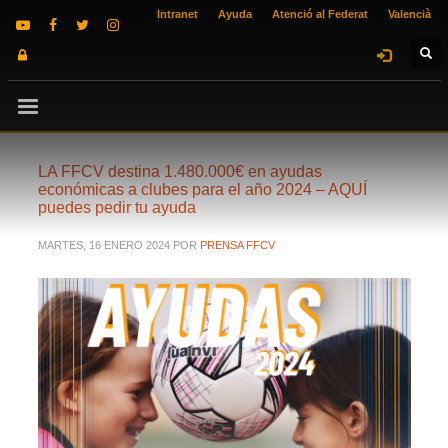
Intranet
Ayuda
Atenció al Federat
Valencià
LA FFCV destina 1.480.000€ en ayudas
económicas a clubes para el año 2024 – AQUÍ
puedes pedir tu ayuda
MARTES, 16 ENERO 2024
POR
PRENSA FFCV