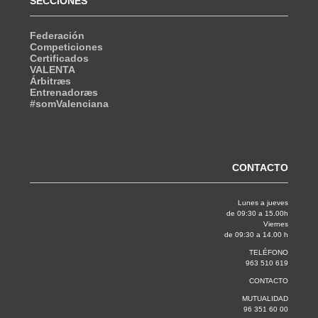
SECCIONES
Federación
Competiciones
Certificados
VALENTA
Árbitræs
Entrenadoræs
#somValenciana
CONTACTO
Lunes a jueves
de 09:30 a 15.00h
Viernes
de 09:30 a 14.00 h
TELÉFONO
963 510 619
CONTACTO
MUTUALIDAD
96 351 60 00