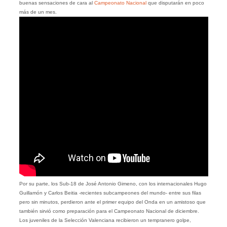
buenas sensaciones de cara al
Campeonato Nacional
que disputarán en poco
más de un mes.
Por su parte, los Sub-18 de José Antonio Gimeno, con los internacionales Hugo
Guillamón y Carlos Beitia -recientes subcampeones del mundo- entre sus filas
pero sin minutos, perdieron ante el primer equipo del Onda en un amistoso que
también sirvió como preparación para el Campeonato Nacional de diciembre.
Los juveniles de la Selección Valenciana recibieron un tempranero golpe,