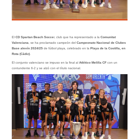
El
CD Spartan Beach Socce
r, club que ha representado a la
Comunitat
Valenciana
, se ha proclamado campeón del
Campeonato Nacional de Clubes
Base alevín 2024/25
de fútbol playa, celebrado en la
Playa de la Costilla, en
Rota (Cádiz)
.
El conjunto valenciano se impuso en la final al
Atlético Melilla CF
con un
contundente 6-2 y se alzó con el título nacional.