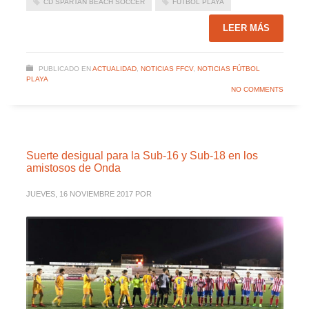
CD SPARTAN BEACH SOCCER
FUTBOL PLAYA
LEER MÁS
PUBLICADO EN
ACTUALIDAD
,
NOTICIAS FFCV
,
NOTICIAS FÚTBOL
PLAYA
NO COMMENTS
Suerte desigual para la Sub-16 y Sub-18 en los
amistosos de Onda
JUEVES, 16 NOVIEMBRE 2017
POR