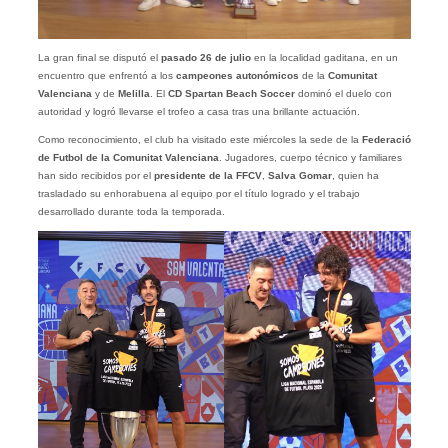
La gran final se disputó el
pasado 26 de julio
en la localidad gaditana, en un
encuentro que enfrentó a los
campeones autonómicos
de la
Comunitat
Valenciana
y de
Melilla
. El
CD
Spartan Beach Soccer
dominó el duelo con
autoridad y logró llevarse el trofeo a casa tras una brillante actuación.
Como reconocimiento, el club ha visitado este miércoles la sede de la
Federació
de Futbol de la Comunitat Valenciana
. Jugadores, cuerpo técnico y familiares
han sido recibidos por el
presidente de la FFCV
,
Salva Gomar
, quien ha
trasladado su enhorabuena al equipo por el título logrado y el trabajo
desarrollado durante toda la temporada.