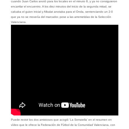
cuando Juan Carlos anotó para los locales en el minuto 8, y ya no consiguieron
encarrilar el encuentro. A los diez minutos del inicio de la segunda mitad, se
calcaba el guion inicial y Albalat anotaba para el Onda, sentenciando un 2-0
que ya no se movería del marcador, pese a las arremetidas de la Selección
Valenciana.
Puede revivir los dos amistosos que acogió ‘La Serratella’ en el resumen en
vídeo que le ofrece la Federación de Fútbol de la Comunidad Valenciana, con