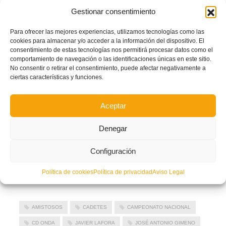
Gestionar consentimiento
Para ofrecer las mejores experiencias, utilizamos tecnologías como las
cookies para almacenar y/o acceder a la información del dispositivo. El
consentimiento de estas tecnologías nos permitirá procesar datos como el
comportamiento de navegación o las identificaciones únicas en este sitio.
No consentir o retirar el consentimiento, puede afectar negativamente a
ciertas características y funciones.
Aceptar
Autor: Prensa FFCV
Denegar
Configuración
Facebook
Twitter
Compartir
Política de cookies
Política de privacidad
Aviso Legal
AMISTOSOS
CADETES
CAMPEONATO NACIONAL
CD ONDA
JAVIER LAFORA
JOSÉ ANTONIO GIMENO