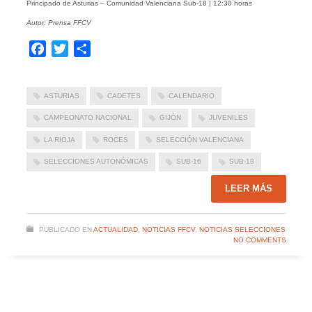
Principado de Asturias – Comunidad Valenciana Sub-18 | 12:30 horas
Autor: Prensa FFCV
Facebook
Twitter
Compartir
ASTURIAS
CADETES
CALENDARIO
CAMPEONATO NACIONAL
GIJÓN
JUVENILES
LA RIOJA
ROCES
SELECCIÓN VALENCIANA
SELECCIONES AUTONÓMICAS
SUB-16
SUB-18
LEER MÁS
PUBLICADO EN
ACTUALIDAD
,
NOTICIAS FFCV
,
NOTICIAS SELECCIONES
NO COMMENTS