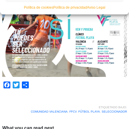
Política de cookies
Política de privacidad
Aviso Legal
Facebook
Twitter
Compartir
ETIQUETADO BAJO:
COMUNIDAD VALENCIANA
,
FFCV
,
FÚTBOL PLAYA
,
SELECCIONADOR
What you can read next