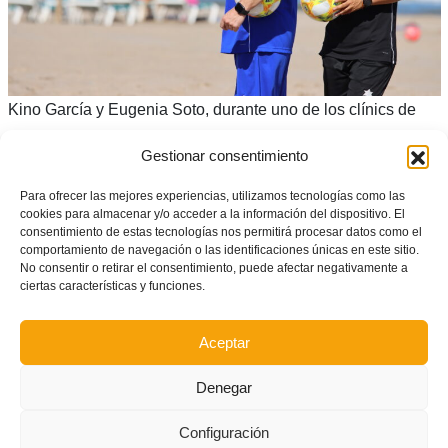
Kino García y Eugenia Soto, durante uno de los clínics de
fútbol playa de la FFCV
Gestionar consentimiento
Clínics en marcha
Para ofrecer las mejores experiencias, utilizamos tecnologías como las
cookies para almacenar y/o acceder a la información del dispositivo. El
En la actualidad, siguen en marcha los clínics en donde se
consentimiento de estas tecnologías nos permitirá procesar datos como el
elegirán a la mayoría de jugadores que integren estas
comportamiento de navegación o las identificaciones únicas en este sitio.
No consentir o retirar el consentimiento, puede afectar negativamente a
selecciones.
ciertas características y funciones.
Las inscripciones en los clínics están abiertas:
Aceptar
INSCRIPCIÓN EN UN CLÍNIC DE FÚTBOL PLAYA
Denegar
Además, siguen abiertas las inscripciones para la
Liga
Autonómica
,
tanto masculina (5 y 6 de junio) como
Valenta
Configuración
(17 y 18 de julio).