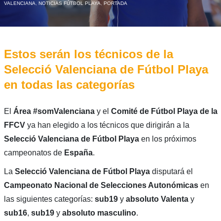
VALENCIANA
,
NOTICIAS FÚTBOL PLAYA
,
PORTADA
Estos serán los técnicos de la
Selecció Valenciana de Fútbol Playa
en todas las categorías
El
Área #somValenciana
y el
Comité de Fútbol Playa de la
FFCV
ya han elegido a los técnicos que dirigirán a la
Selecció Valenciana de Fútbol Playa
en los próximos
campeonatos de
España
.
La
Selecció Valenciana de Fútbol Playa
disputará el
Campeonato Nacional de Selecciones Autonómicas
en
las siguientes categorías:
sub19
y
absoluto Valenta
y
sub16
,
sub19
y
absoluto masculino
.