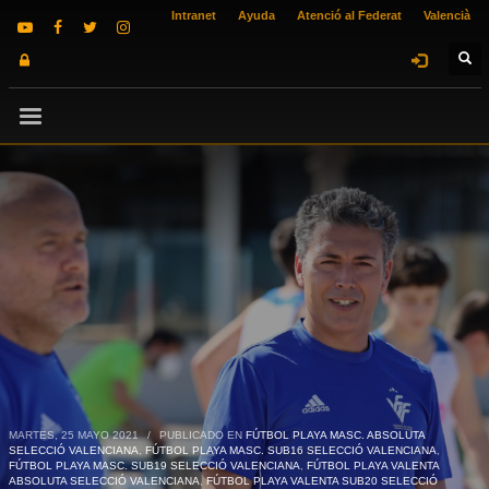
Intranet
Ayuda
Atenció al Federat
Valencià
MARTES, 25 MAYO 2021
/
PUBLICADO EN
FÚTBOL PLAYA MASC. ABSOLUTA
SELECCIÓ VALENCIANA
,
FÚTBOL PLAYA MASC. SUB16 SELECCIÓ VALENCIANA
,
FÚTBOL PLAYA MASC. SUB19 SELECCIÓ VALENCIANA
,
FÚTBOL PLAYA VALENTA
ABSOLUTA SELECCIÓ VALENCIANA
,
FÚTBOL PLAYA VALENTA SUB20 SELECCIÓ