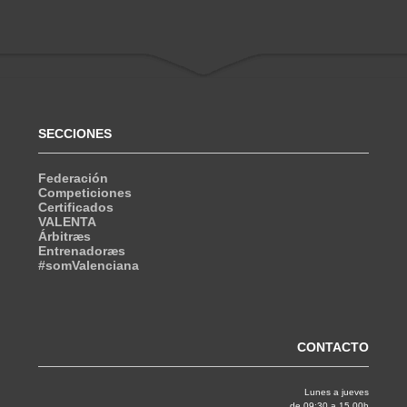
SECCIONES
Federación
Competiciones
Certificados
VALENTA
Árbitræs
Entrenadoræs
#somValenciana
CONTACTO
Lunes a jueves
de 09:30 a 15.00h