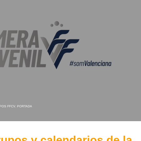
POS FFCV
,
PORTADA
rupos y calendarios de la