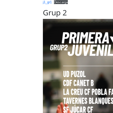
j1_gr1
Descarga
Grup 2