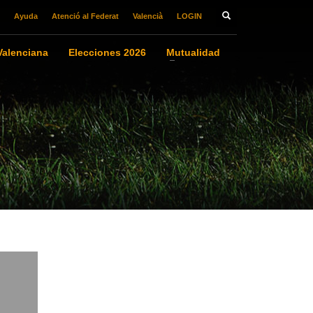
Ayuda
Atenció al Federat
Valencià
LOGIN
alenciana
Elecciones 2026
Mutualidad