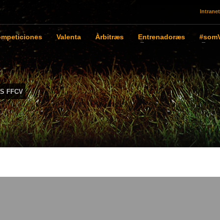
Intranet
mpeticiones
Valenta
Àrbitræs
Entrenadoræs
#somV
S FFCV