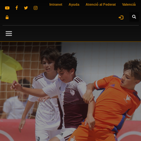
Intranet
Ayuda
Atenció al Federat
Valencià