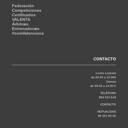
Federación
Competiciones
Certificados
VALENTA
Árbitræs
Entrenadoræs
#somValenciana
CONTACTO
Lunes a jueves
de 09:30 a 15.00h
Viernes
de 09:30 a 14.00 h
TELÉFONO
963 510 619
CONTACTO
MUTUALIDAD
96 351 60 00