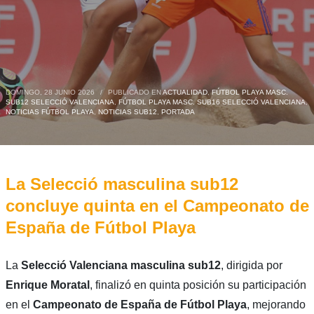
DOMINGO, 28 JUNIO 2026
/
PUBLICADO EN
ACTUALIDAD
,
FÚTBOL PLAYA MASC.
SUB12 SELECCIÓ VALENCIANA
,
FÚTBOL PLAYA MASC. SUB16 SELECCIÓ VALENCIANA
,
NOTICIAS FÚTBOL PLAYA
,
NOTICIAS SUB12
,
PORTADA
La Selecció masculina sub12
concluye quinta en el Campeonato de
España de Fútbol Playa
La
Selecció Valenciana masculina sub12
, dirigida por
Enrique Moratal
, finalizó en quinta posición su participación
en el
Campeonato de España de Fútbol Playa
, mejorando