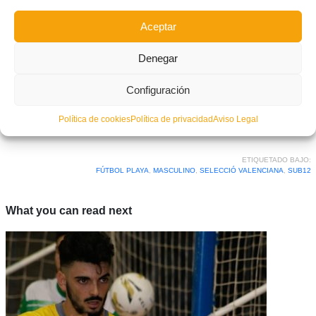
Aceptar
Denegar
Configuración
Facebook
Twitter
Compartir
Política de cookies
Política de privacidad
Aviso Legal
ETIQUETADO BAJO:
FÚTBOL PLAYA
,
MASCULINO
,
SELECCIÓ VALENCIANA
,
SUB12
What you can read next