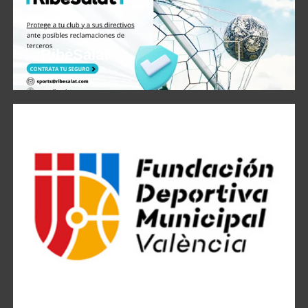
RibéSalat