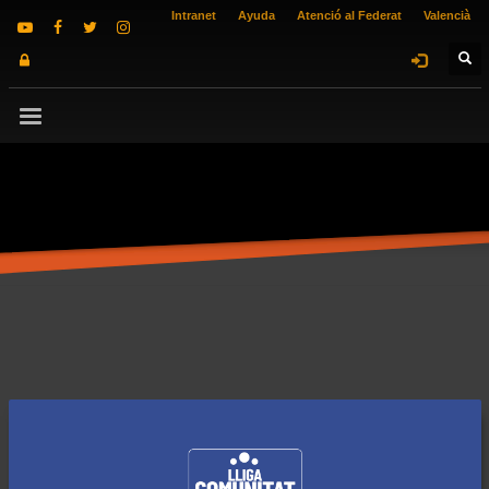
Intranet
Ayuda
Atenció al Federat
Valencià