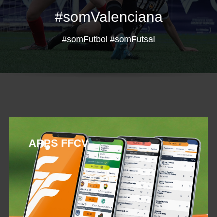
#somValenciana
#somFutbol #somFutsal
APPS FFCV