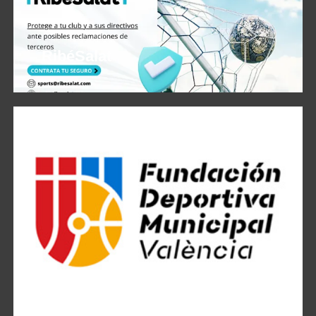
RibéSalat