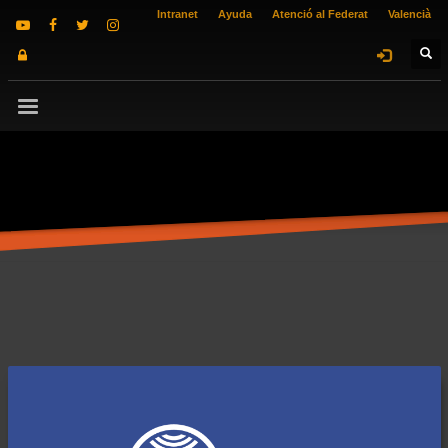
Intranet
Ayuda
Atenció al Federat
Valencià