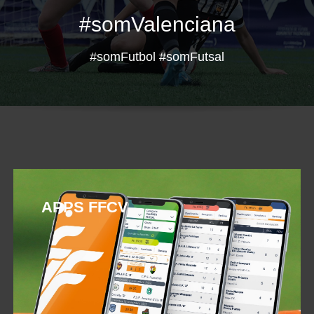
#somValenciana
#somFutbol #somFutsal
APPS FFCV