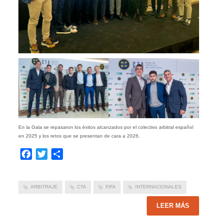
En la Gala se repasaron los éxitos alcanzados por el colectivo arbitral español
en 2025 y los retos que se presentan de cara a 2026.
Facebook
Twitter
Compartir
ARBITRAJE
CTA
FIFA
INTERNACIONALES
LEER MÁS