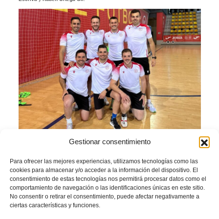
Gestionar consentimiento
Facebook
Twitter
Compartir
Para ofrecer las mejores experiencias, utilizamos tecnologías como las
cookies para almacenar y/o acceder a la información del dispositivo. El
consentimiento de estas tecnologías nos permitirá procesar datos como el
ARBITRAJE
CTA
FÚTBOL PLAYA
comportamiento de navegación o las identificaciones únicas en este sitio.
No consentir o retirar el consentimiento, puede afectar negativamente a
PRIMERA DIVISIÓN
PRUEBAS
RFEF
ciertas características y funciones.
LEER MÁS