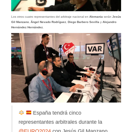
Los otros cuatro representantes del arbitraje nacional en
Alemania
serán
Jesús
Gil Manzano
,
Ángel Nevado Rodríguez
,
Diego Barbero Sevilla
y
Alejandro
Hernández Hernández
.
España tendrá cinco
representantes arbitrales durante la
@EURO2024
con Jesús Gil Manzano