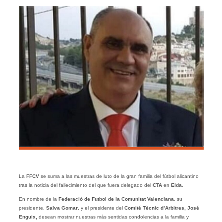
La
FFCV
se suma a las muestras de luto de la gran familia del fútbol alicantino
tras la noticia del fallecimiento del que fuera delegado del
CTA
en
Elda
.
En nombre de la
Federació de Futbol de la Comunitat Valenciana
, su
presidente,
Salva Gomar
, y el presidente del
Comité Tècnic d’Arbitres, José
Enguix,
desean mostrar nuestras más sentidas condolencias a la familia y