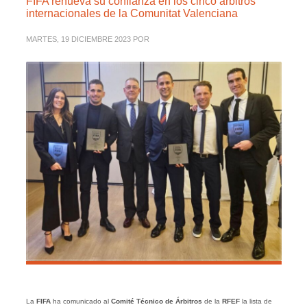
FIFA renueva su confianza en los cinco árbitros
internacionales de la Comunitat Valenciana
MARTES, 19 DICIEMBRE 2023
POR
La
FIFA
ha comunicado al
Comité Técnico de Árbitros
de la
RFEF
la lista de