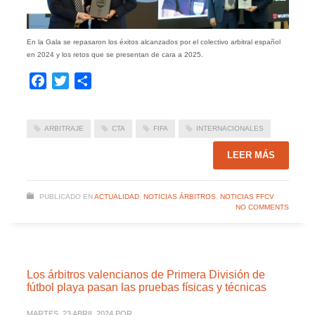
En la Gala se repasaron los éxitos alcanzados por el colectivo arbitral español
en 2024 y los retos que se presentan de cara a 2025.
Facebook
Twitter
Compartir
ARBITRAJE
CTA
FIFA
INTERNACIONALES
LEER MÁS
PUBLICADO EN
ACTUALIDAD
,
NOTICIAS ÁRBITROS
,
NOTICIAS FFCV
NO COMMENTS
Los árbitros valencianos de Primera División de
fútbol playa pasan las pruebas físicas y técnicas
MARTES, 23 ABRIL 2024
POR