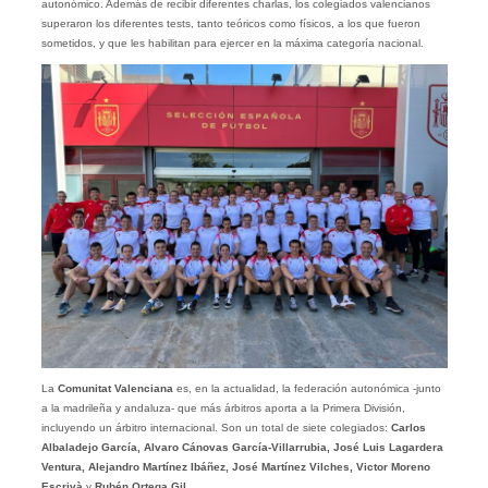
autonómico. Además de recibir diferentes charlas, los colegiados valencianos
superaron los diferentes tests, tanto teóricos como físicos, a los que fueron
sometidos, y que les habilitan para ejercer en la máxima categoría nacional.
La
Comunitat Valenciana
es, en la actualidad, la federación autonómica -junto
a la madrileña y andaluza- que más árbitros aporta a la Primera División,
incluyendo un árbitro internacional. Son un total de siete colegiados:
Carlos
Albaladejo García, Alvaro Cánovas García-Villarrubia, José Luis Lagardera
Ventura, Alejandro Martínez Ibáñez, José Martínez Vilches, Victor Moreno
Escrivà
y
Rubén Ortega Gil
.