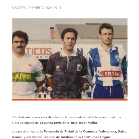
MARTES, 23 ENERO 2024
POR
El fútbol valenciano está de luto con la triste noticia del fallecimiento del que
fuera colegiado de
Segunda División B Tulio Tevar Muñoz
.
Los presidentes de la
Federació de Futbol de la Comunitat Valenciana, Salva
Gomar
, y del
Comité Técnico de Arbitros
de la
FFCV
,
José Enguix
,