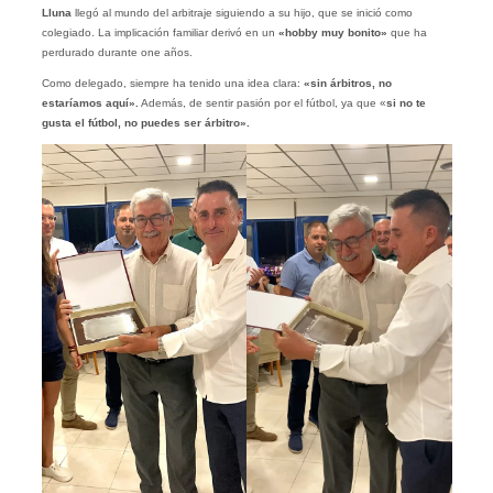
Lluna
llegó al mundo del arbitraje siguiendo a su hijo, que se inició como
colegiado. La implicación familiar derivó en un
«hobby muy bonito»
que ha
perdurado durante one años.
Como delegado, siempre ha tenido una idea clara:
«sin árbitros, no
estaríamos aquí».
Además, de sentir pasión por el fútbol, ya que «
si no te
gusta el fútbol, no puedes ser árbitro».