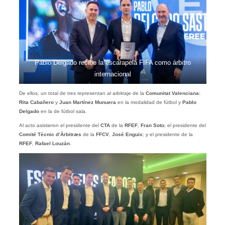
Pablo Delgado recibe la escarapela FIFA como árbitro
internacional
De ellos, un total de tres representan al arbitraje de la
Comunitat Valenciana:
Rita Cabañero
y
Juan Martínez Munuera
en la modalidad de fútbol y
Pablo
Delgado
en la de fútbol sala.
Al acto asistieron el presidente del
CTA
de la
RFEF
,
Fran Soto
; el presidente del
Comité Tècnic d’Àrbitræs
de la
FFCV
,
José Enguix
; y el presidente de la
RFEF
,
Rafael Louzán
.