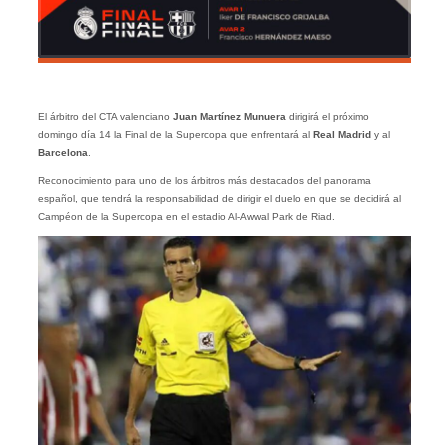
El árbitro del CTA valenciano
Juan Martínez Munuera
dirigirá el próximo
domingo día 14 la Final de la Supercopa que enfrentará al
Real Madrid
y al
Barcelona
.
Reconocimiento para uno de los árbitros más destacados del panorama
español, que tendrá la responsabilidad de dirigir el duelo en que se decidirá al
Campéon de la Supercopa en el estadio Al-Awwal Park de Riad.