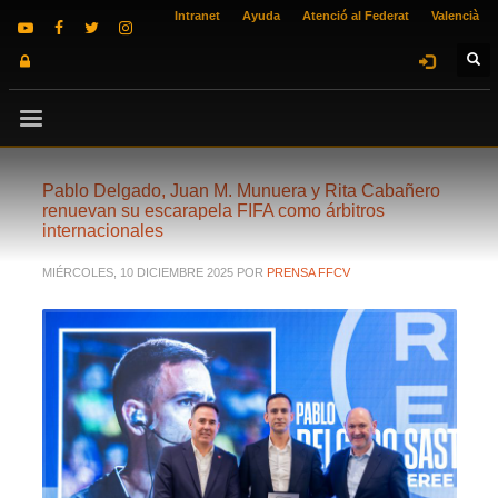
Intranet
Ayuda
Atenció al Federat
Valencià
Pablo Delgado, Juan M. Munuera y Rita Cabañero
renuevan su escarapela FIFA como árbitros
internacionales
MIÉRCOLES, 10 DICIEMBRE 2025
POR
PRENSA FFCV