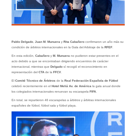
Pablo Delgado
,
Juan M. Munuera
y
Rita Cabañero
confirmaron un año más su
condición de árbitros internacionales en la Gala del Arbitraje de la
RFEF
.
En esta edición,
Cabañero
y
M. Munuera
no pudieron estar presentes en el
acto debido a que se encontraban dirigiendo encuentros de carácter
internacional, mientras que
Delgado
sí recogió el reconocimiento en
representación del
CTA
de la
FFCV
.
El
Comité Técnico de Árbitros
de la
Real Federación Española de Fútbol
celebró recientemente en el
Hotel Meliá Av. de América
la gala anual donde
los colegiados internacionales renuevan su escarapela
FIFA
.
En total, se repartieron 46 escarapelas a árbitros y árbitras internacionales
españoles de fútbol, fútbol sala y fútbol playa.