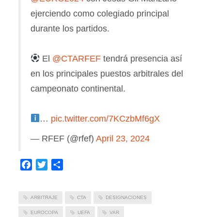
ejerciendo como colegiado principal
durante los partidos.
El
@CTARFEF
tendrá presencia así
en los principales puestos arbitrales del
campeonato continental.
…
pic.twitter.com/7KCzbMf6gX
— RFEF (@rfef)
April 23, 2024
Facebook
Twitter
Compartir
ARBITRAJE
CTA
DESIGNACIONES
EUROCOPA
UEFA
VAR