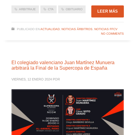
ARBITRAJE
CTA
OBITUARIO
LEER MÁS
PUBLICADO EN
ACTUALIDAD
,
NOTICIAS ÁRBITROS
,
NOTICIAS FFCV
NO COMMENTS
El colegiado valenciano Juan Martínez Munuera
arbitrará la Final de la Supercopa de España
VIERNES, 12 ENERO 2024
POR