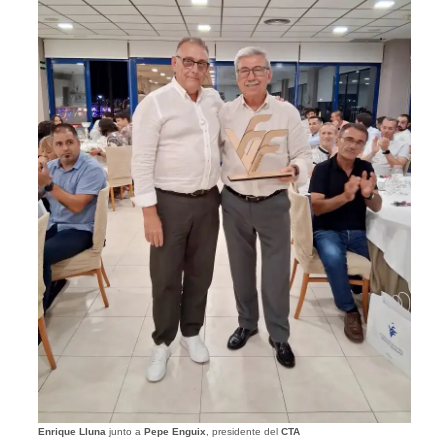
Enrique Lluna
junto a
Pepe Enguix
, presidente del
CTA