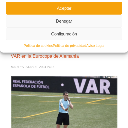
Aceptar
PUBLICADO EN
ACTUALIDAD
,
NOTICIAS ÁRBITROS
,
NOTICIAS FFCV
,
NOTICIAS FÚTBOL PLAYA
Denegar
NO COMMENTS
Configuración
Política de cookies
Política de privacidad
Aviso Legal
El valenciano Juan Martínez Munuera será árbitro
VAR en la Eurocopa de Alemania
MARTES, 23 ABRIL 2024
POR