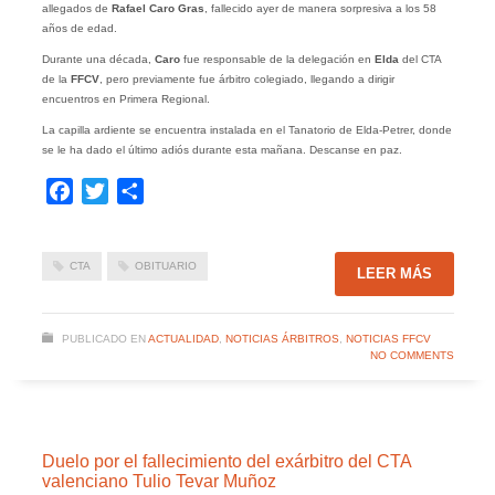
allegados de
Rafael Caro Gras
, fallecido ayer de manera sorpresiva a los 58
años de edad.
Durante una década,
Caro
fue responsable de la delegación en
Elda
del CTA
de la
FFCV
, pero previamente fue árbitro colegiado, llegando a dirigir
encuentros en Primera Regional.
La capilla ardiente se encuentra instalada en el Tanatorio de Elda-Petrer, donde
se le ha dado el último adiós durante esta mañana. Descanse en paz.
Facebook
Twitter
Compartir
CTA
OBITUARIO
LEER MÁS
PUBLICADO EN
ACTUALIDAD
,
NOTICIAS ÁRBITROS
,
NOTICIAS FFCV
NO COMMENTS
Duelo por el fallecimiento del exárbitro del CTA
valenciano Tulio Tevar Muñoz