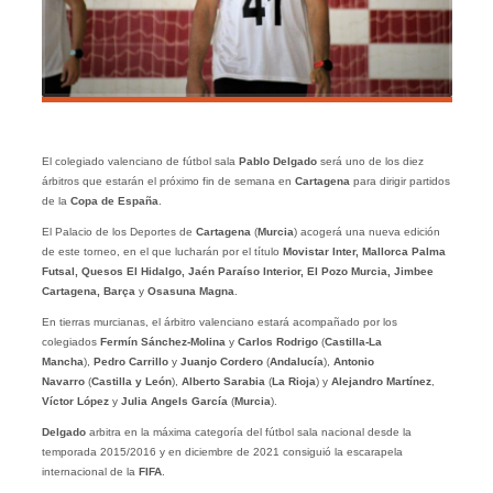
El colegiado valenciano de fútbol sala
Pablo Delgado
será uno de los diez
árbitros que estarán el próximo fin de semana en
Cartagena
para dirigir partidos
de la
Copa de España
.
El Palacio de los Deportes de
Cartagena
(
Murcia
) acogerá una nueva edición
de este torneo, en el que lucharán por el título
Movistar Inter, Mallorca Palma
Futsal, Quesos El Hidalgo, Jaén Paraíso Interior, El Pozo Murcia, Jimbee
Cartagena, Barça
y
Osasuna Magna
.
En tierras murcianas, el árbitro valenciano estará acompañado por los
colegiados
Fermín Sánchez-Molina
y
Carlos Rodrigo
(
Castilla-La
Mancha
),
Pedro Carrillo
y
Juanjo Cordero
(
Andalucía
),
Antonio
Navarro
(
Castilla y León
),
Alberto Sarabia
(
La Rioja
) y
Alejandro
Martínez
,
Víctor López
y
Julia Angels García
(
Murcia
).
Delgado
arbitra en la máxima categoría del fútbol sala nacional desde la
temporada 2015/2016 y en diciembre de 2021 consiguió la escarapela
internacional de la
FIFA
.