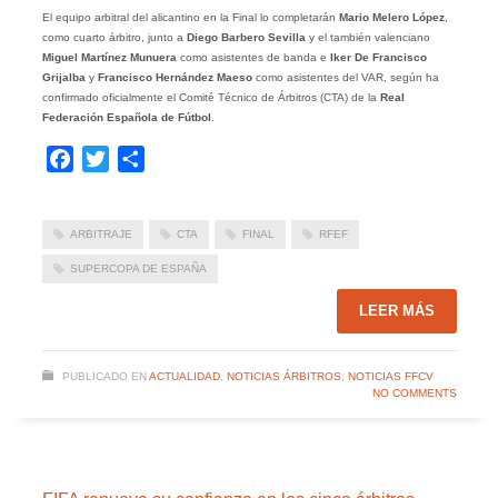
El equipo arbitral del alicantino en la Final lo completarán
Mario Melero López
,
como cuarto árbitro, junto a
Diego Barbero Sevilla
y el también valenciano
Miguel Martínez Munuera
como asistentes de banda e
Iker De Francisco
Grijalba
y
Francisco Hernández Maeso
como asistentes del VAR, según ha
confirmado oficialmente el Comité Técnico de Árbitros (CTA) de la
Real
Federación Española de Fútbol
.
Facebook
Twitter
Compartir
ARBITRAJE
CTA
FINAL
RFEF
SUPERCOPA DE ESPAÑA
LEER MÁS
PUBLICADO EN
ACTUALIDAD
,
NOTICIAS ÁRBITROS
,
NOTICIAS FFCV
NO COMMENTS