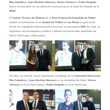
Rita Cabañero, Juan Martínez Munuera, Alvaro Cánovas
y
Pablo Delgado
fueron reconocidos con su distinción internacional en la Gala del Arbitraje de la
RFEF
.
El
Comité Técnico de Árbitros
de la
Real Federación Española de Fútbol
celebró recientemente en la
Ciudad del Fútbol
de
Las Rozas
la gala anual
donde los colegiados internacionales renuevan su escarapela
FIFA
. En total, se
repartieron 46 escarapelas a árbitros y árbitras internacionales españoles de
fútbol, fútbol sala y fútbol playa.
De ellos, un total de cuatro representan al arbitraje de la
Comunitat Valenciana:
Rita Cabañero
y
Juan Martínez Munuera
en la modalidad de fútbol,
Alvaro
Cánovas
en la de fútbol playa y
Pablo Delgado
en la de fútbol sala.