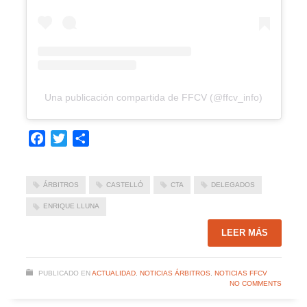
Una publicación compartida de FFCV (@ffcv_info)
Facebook
Twitter
Compartir
ÁRBITROS
CASTELLÓ
CTA
DELEGADOS
ENRIQUE LLUNA
LEER MÁS
PUBLICADO EN
ACTUALIDAD
,
NOTICIAS ÁRBITROS
,
NOTICIAS FFCV
NO COMMENTS