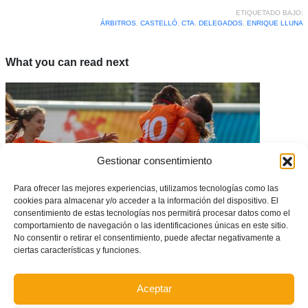
ETIQUETADO BAJO:
ÁRBITROS
,
CASTELLÓ
,
CTA
,
DELEGADOS
,
ENRIQUE LLUNA
What you can read next
Gestionar consentimiento
Para ofrecer las mejores experiencias, utilizamos tecnologías como las
cookies para almacenar y/o acceder a la información del dispositivo. El
consentimiento de estas tecnologías nos permitirá procesar datos como el
comportamiento de navegación o las identificaciones únicas en este sitio.
No consentir o retirar el consentimiento, puede afectar negativamente a
ciertas características y funciones.
FFCV organizará el Campeonato de España de Selecciones Autonómicas
femenino
Aceptar