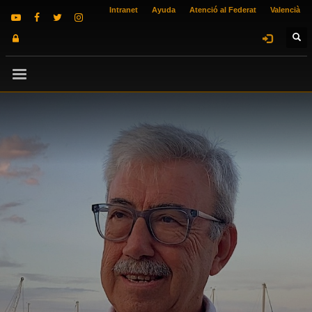
Intranet
Ayuda
Atenció al Federat
Valencià