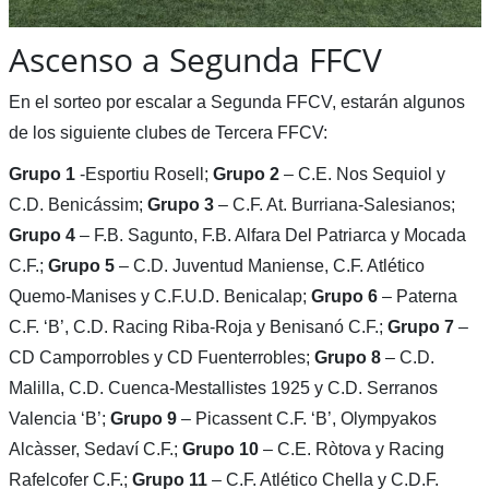
Ascenso a Segunda FFCV
En el sorteo por escalar a Segunda FFCV, estarán algunos
de los siguiente clubes de Tercera FFCV:
Grupo 1
-Esportiu Rosell;
Grupo 2
– C.E. Nos Sequiol y
C.D. Benicássim;
Grupo 3
– C.F. At. Burriana-Salesianos;
Grupo 4
– F.B. Sagunto, F.B. Alfara Del Patriarca y Mocada
C.F.;
Grupo 5
– C.D. Juventud Maniense, C.F. Atlético
Quemo-Manises y C.F.U.D. Benicalap;
Grupo 6
– Paterna
C.F. ‘B’, C.D. Racing Riba-Roja y Benisanó C.F.;
Grupo 7
–
CD Camporrobles y CD Fuenterrobles;
Grupo 8
– C.D.
Malilla, C.D. Cuenca-Mestallistes 1925 y C.D. Serranos
Valencia ‘B’;
Grupo 9
– Picassent C.F. ‘B’, Olympyakos
Alcàsser, Sedaví C.F.;
Grupo 10
– C.E. Ròtova y Racing
Rafelcofer C.F.;
Grupo 11
– C.F. Atlético Chella y C.D.F.