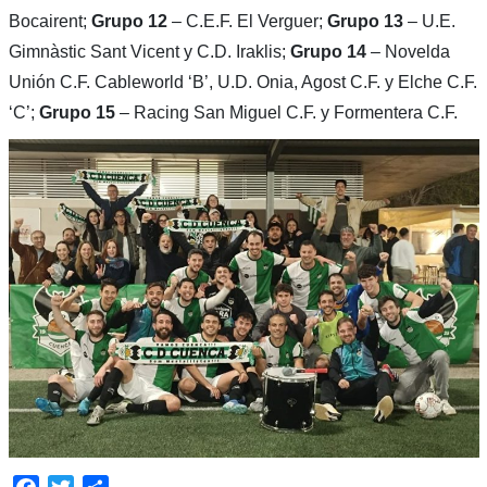
Bocairent;
Grupo 12
– C.E.F. El Verguer;
Grupo 13
– U.E.
Gimnàstic Sant Vicent y C.D. Iraklis;
Grupo 14
– Novelda
Unión C.F. Cableworld ‘B’, U.D. Onia, Agost C.F. y Elche C.F.
‘C’;
Grupo 15
– Racing San Miguel C.F. y Formentera C.F.