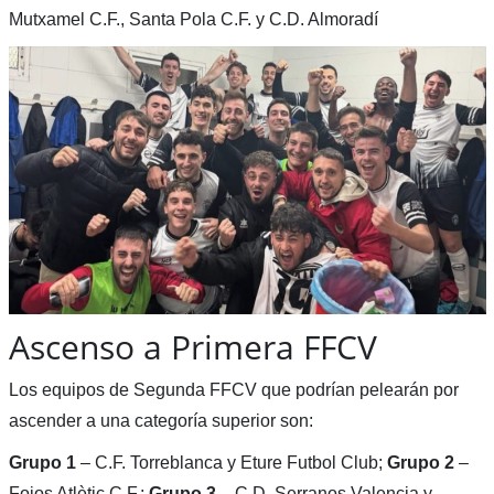
Mutxamel C.F., Santa Pola C.F. y C.D. Almoradí
Ascenso a Primera FFCV
Los equipos de Segunda FFCV que podrían pelearán por
ascender a una categoría superior son:
Grupo 1
– C.F. Torreblanca y Eture Futbol Club;
Grupo 2
–
Foios Atlètic C.F.;
Grupo 3
– C.D. Serranos Valencia y