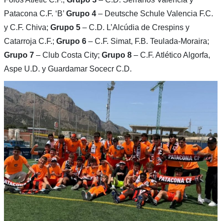
Patacona C.F. ‘B’
Grupo 4
– Deutsche Schule Valencia F.C.
y C.F. Chiva;
Grupo 5
– C.D. L’Alcúdia de Crespins y
Catarroja C.F.;
Grupo 6
– C.F. Simat, F.B. Teulada-Moraira;
Grupo 7
– Club Costa City;
Grupo 8
– C.F. Atlético Algorfa,
Aspe U.D. y Guardamar Socecr C.D.