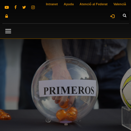
Intranet
Ayuda
Atenció al Federat
Valencià