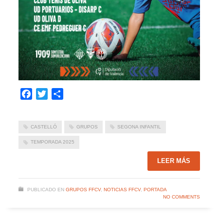
Facebook
Twitter
Compartir
CASTELLÓ
GRUPOS
SEGONA INFANTIL
TEMPORADA 2025
LEER MÁS
PUBLICADO EN
GRUPOS FFCV
,
NOTICIAS FFCV
,
PORTADA
NO COMMENTS