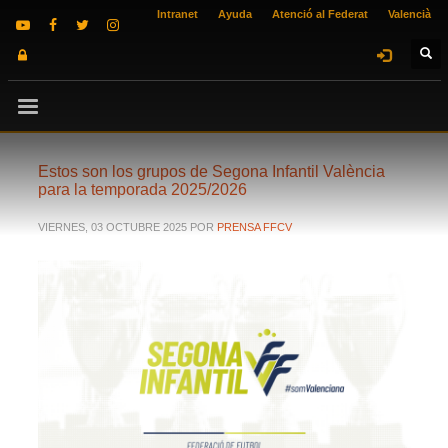
Intranet
Ayuda
Atenció al Federat
Valencià
Estos son los grupos de Segona Infantil València
para la temporada 2025/2026
VIERNES, 03 OCTUBRE 2025
POR
PRENSA FFCV