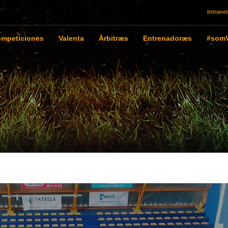
Intranet
mpeticiones
Valenta
Àrbitræs
Entrenadoræs
#somV