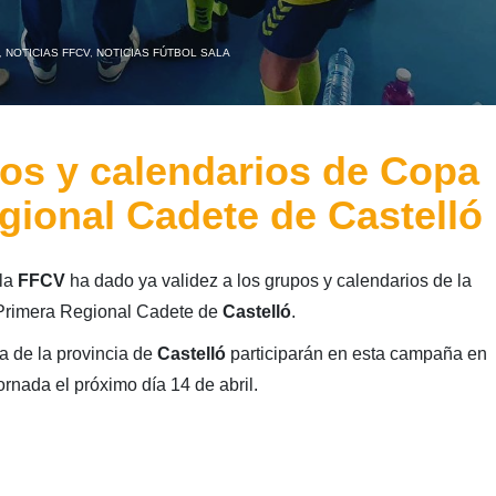
,
NOTICIAS FFCV
,
NOTICIAS FÚTBOL SALA
os y calendarios de Copa
gional Cadete de Castelló
la
FFCV
ha dado ya validez a los grupos y calendarios de la
Primera Regional Cadete de
Castelló
.
a de la provincia de
Castelló
participarán en esta campaña en
ornada el próximo día 14 de abril.