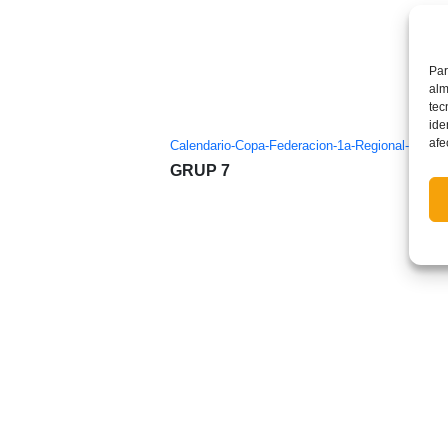
Par
alm
tec
ide
afe
Calendario-Copa-Federacion-1a-Regional-Cadete
GRUP 7