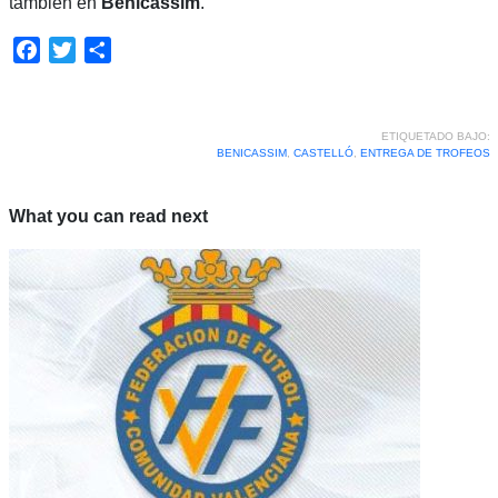
también en
Benicàssim
.
Facebook
Twitter
Compartir
ETIQUETADO BAJO:
BENICASSIM
,
CASTELLÓ
,
ENTREGA DE TROFEOS
What you can read next