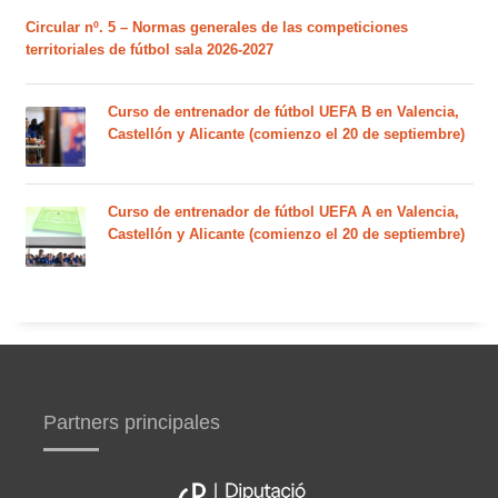
Circular nº. 5 – Normas generales de las competiciones
territoriales de fútbol sala 2026-2027
Curso de entrenador de fútbol UEFA B en Valencia,
Castellón y Alicante (comienzo el 20 de septiembre)
Curso de entrenador de fútbol UEFA A en Valencia,
Castellón y Alicante (comienzo el 20 de septiembre)
Partners principales