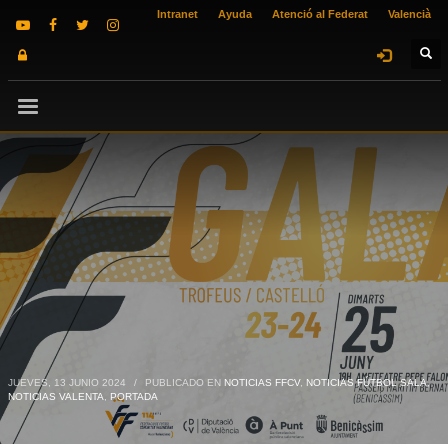
Intranet
Ayuda
Atenció al Federat
Valencià
JUEVES, 13 JUNIO 2024
/
PUBLICADO EN
NOTICIAS FFCV
,
NOTICIAS FÚTBOL SALA
,
NOTICIAS VALENTA
,
PORTADA