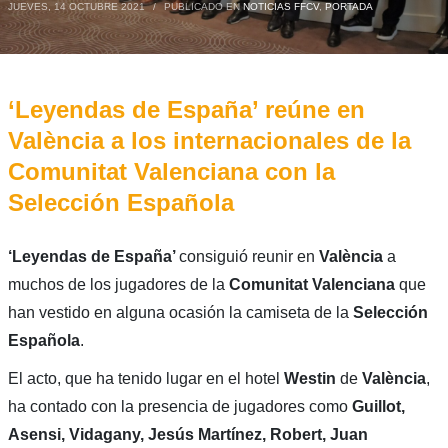
JUEVES, 14 OCTUBRE 2021
/
PUBLICADO EN
NOTICIAS FFCV
,
PORTADA
‘Leyendas de España’ reúne en
València a los internacionales de la
Comunitat Valenciana con la
Selección Española
‘Leyendas de España’
consiguió reunir en
València
a
muchos de los jugadores de la
Comunitat Valenciana
que
han vestido en alguna ocasión la camiseta de la
Selección
Española
.
El acto, que ha tenido lugar en el hotel
Westin
de
València
,
ha contado con la presencia de jugadores como
Guillot,
Asensi, Vidagany, Jesús Martínez, Robert, Juan