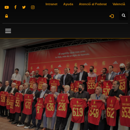
Intranet
Ayuda
Atenció al Federat
Valencià