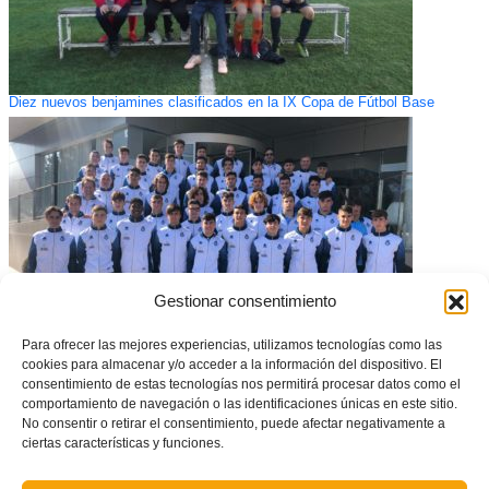
Diez nuevos benjamines clasificados en la IX Copa de Fútbol Base
Gestionar consentimiento
Para ofrecer las mejores experiencias, utilizamos tecnologías como las
cookies para almacenar y/o acceder a la información del dispositivo. El
consentimiento de estas tecnologías nos permitirá procesar datos como el
La Selección Masculina buscará en Sagunt el pase a la Fase Final del
CNSA
comportamiento de navegación o las identificaciones únicas en este sitio.
No consentir o retirar el consentimiento, puede afectar negativamente a
ciertas características y funciones.