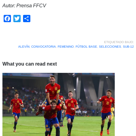
Autor: Prensa FFCV
Facebook
Twitter
Compartir
ETIQUETADO BAJO:
ALEVÍN
,
CONVOCATORIA
,
FEMENINO
,
FÚTBOL BASE
,
SELECCIONES
,
SUB-12
What you can read next