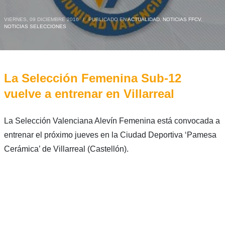
VIERNES, 09 DICIEMBRE 2016
/
PUBLICADO EN
ACTUALIDAD
,
NOTICIAS FFCV
,
NOTICIAS SELECCIONES
La Selección Femenina Sub-12
vuelve a entrenar en Villarreal
La Selección Valenciana Alevín Femenina está convocada a
entrenar el próximo jueves en la Ciudad Deportiva ‘Pamesa
Cerámica’ de Villarreal (Castellón).