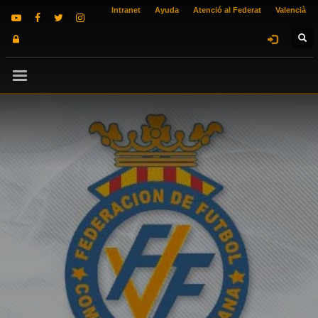
Intranet
Ayuda
Atenció al Federat
Valencià