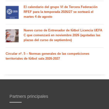
El calendario del grupo VI de Tercera Federación
RFEF para la temporada 2026/27 se sorteará el
martes 4 de agosto
Nuevo curso de Entrenador de fútbol Licencia UEFA
C que comenzará en noviembre 2026 (agotadas las
plazas del curso de septiembre)
Circular nº. 5 – Normas generales de las competiciones
territoriales de fútbol sala 2026-2027
Partners principales