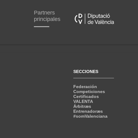
Partners
principales
SECCIONES
Federación
Competiciones
Certificados
VALENTA
Árbitræs
Entrenadoræs
#somValenciana