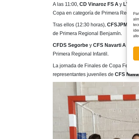
A las 11:00,
CD Vinaroz FS A
y
L’Alco
Copa en categoría de Primera Regional
Par
alm
Tras ellos (12:30 horas),
CFSJPM Burr
tec
ide
de Primera Regional Benjamín.
afe
CFDS Segorbe
y
CFS Navarti A
serán
Primera Regional Infantil.
La jornada de Finales de Copa Federa
representantes juveniles de
CFS Navar