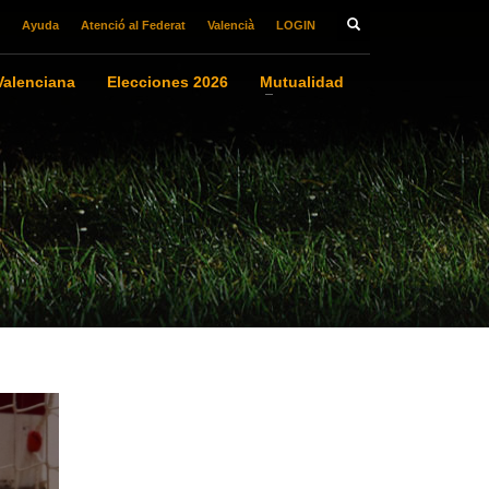
Ayuda
Atenció al Federat
Valencià
LOGIN
alenciana
Elecciones 2026
Mutualidad