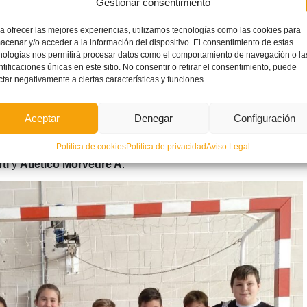
Gestionar consentimiento
ra FS
saltarán a la pista para decidir quién se adjudica la
 Alevín.
a ofrecer las mejores experiencias, utilizamos tecnologías como las cookies para
acenar y/o acceder a la información del dispositivo. El consentimiento de estas
iana
y
Atlético Morvedre FS
serán los que luchen por el título
nologías nos permitirá procesar datos como el comportamiento de navegación o la
ntificaciones únicas en este sitio. No consentir o retirar el consentimiento, puede
ctar negativamente a ciertas características y funciones.
 los encargados de abrir la tarde (16:00 horas) en la Final de
Aceptar
Denegar
Configuración
ción en
Castelló
la protagonizarán a las 17:30 horas los
Política de cookies
Política de privacidad
Aviso Legal
ti
y
Atlético Morvedre A
.