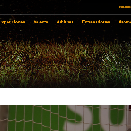
Intranet
mpeticiones
Valenta
Àrbitræs
Entrenadoræs
#somV