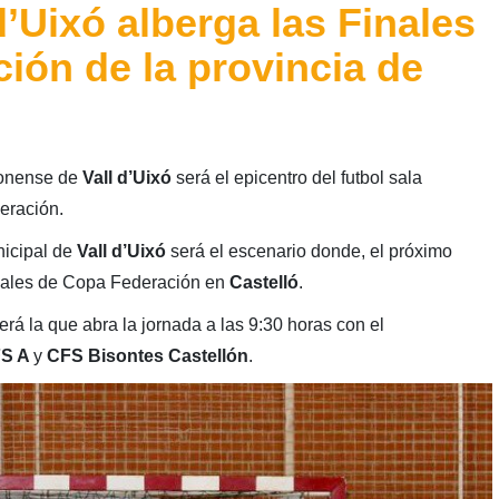
d’Uixó alberga las Finales
ión de la provincia de
llonense de
Vall d’Uixó
será el epicentro del futbol sala
eración.
nicipal de
Vall d’Uixó
será el escenario donde, el próximo
nciales de Copa Federación en
Castelló
.
rá la que abra la jornada a las 9:30 horas con el
FS A
y
CFS Bisontes Castellón
.