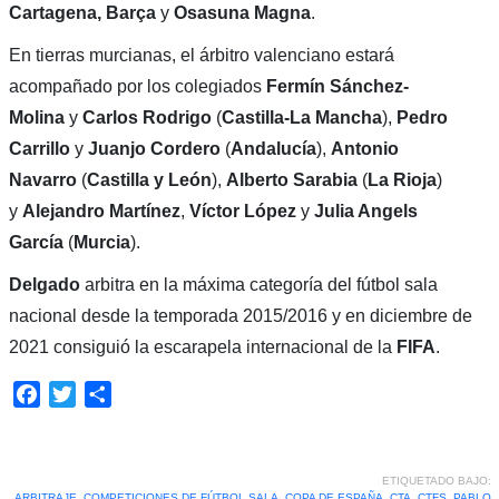
Cartagena, Barça
y
Osasuna Magna
.
En tierras murcianas, el árbitro valenciano estará
acompañado por los colegiados
Fermín Sánchez-
Molina
y
Carlos Rodrigo
(
Castilla-La Mancha
),
Pedro
Carrillo
y
Juanjo Cordero
(
Andalucía
),
Antonio
Navarro
(
Castilla y León
),
Alberto Sarabia
(
La Rioja
)
y
Alejandro
Martínez
,
Víctor López
y
Julia Angels
García
(
Murcia
).
Delgado
arbitra en la máxima categoría del fútbol sala
nacional desde la temporada 2015/2016 y en diciembre de
2021 consiguió la escarapela internacional de la
FIFA
.
Facebook
Twitter
Compartir
ETIQUETADO BAJO:
ARBITRAJE
,
COMPETICIONES DE FÚTBOL SALA
,
COPA DE ESPAÑA
,
CTA
,
CTFS
,
PABLO