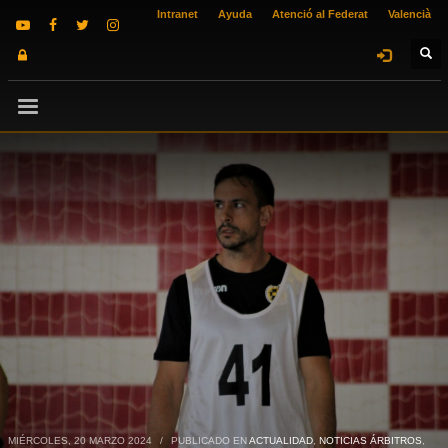
Intranet
Ayuda
Atenció al Federat
Valencià
MIÉRCOLES, 20 MARZO 2024
/
PUBLICADO EN
ACTUALIDAD
,
NOTICIAS ÁRBITROS
,