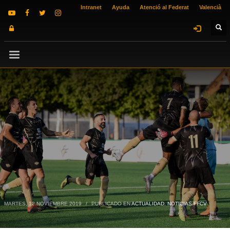
Intranet
Ayuda
Atenció al Federat
Valencià
MARTES, 12 NOVIEMBRE 2019
/
PUBLICADO EN
ACTUALIDAD
,
NOTICIAS FFCV