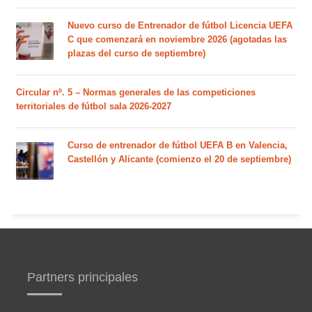
Nuevo curso de Entrenador de fútbol Licencia UEFA
C que comenzará en noviembre 2026 (agotadas las
plazas del curso de septiembre)
Circular nº. 5 – Normas generales de las competiciones
territoriales de fútbol sala 2026-2027
Curso de entrenador de fútbol UEFA B en Valencia,
Castellón y Alicante (comienzo el 20 de septiembre)
Partners principales