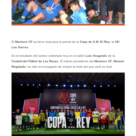
El
Manises CF
ya tiene rival para la previa de la
Copa de S.M. El Rey
: la
UD
Los Garres
.
Es el resultado del sorteo celebrado hoy en el salón
Luis Aragonés
de la
Ciudad del Fútbol de Las Rozas
. El mismo presidente del
Manises CF
,
Manuel
Regalado
, ha sido el encargado de extraer la bola del que será su rival.