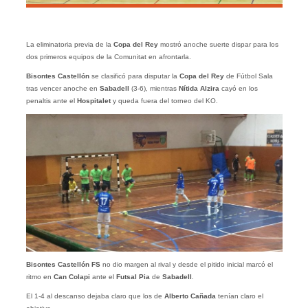
La eliminatoria previa de la
Copa del Rey
mostró anoche suerte dispar para los
dos primeros equipos de la Comunitat en afrontarla.
Bisontes Castellón
se clasificó para disputar la
Copa del Rey
de Fútbol Sala
tras vencer anoche en
Sabadell
(3-6), mientras
Nítida Alzira
cayó en los
penaltis ante el
Hospitalet
y queda fuera del torneo del KO.
Bisontes Castellón FS
no dio margen al rival y desde el pitido inicial marcó el
ritmo en
Can Colapi
ante el
Futsal Pia
de
Sabadell
.
El 1-4 al descanso dejaba claro que los de
Alberto Cañada
tenían claro el