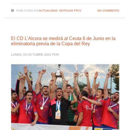
PUBLICADO EN
ACTUALIDAD
,
NOTICIAS FFCV
NO COMMENTS
El CD L’Alcora se medirá al Ceuta 6 de Junio en la
eliminatoria previa de la Copa del Rey
LUNES, 03 OCTUBRE 2022
POR