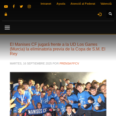
Intranet
Ayuda
Atenció al Federat
Valencià
El Manises CF jugará frente a la UD Los Garres
(Murcia) la eliminatoria previa de la Copa de S.M. El
Rey
MARTES, 16 SEPTIEMBRE 2025
POR
PRENSA FFCV