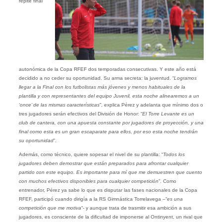
repite final
autonómica de la Copa RFEF dos temporadas consecutivas. Y este año está
decidido a no ceder su oportunidad. Su arma secreta: la juventud. “
Logramos
llegar a la Final con los futbolistas más jóvenes y menos habituales de la
plantilla y con representantes del equipo Juvenil, esta noche alinearemos a un
‘once’ de las mismas características
”, explica Pérez y adelanta que mínimo dos o
tres jugadores serán efectivos del División de Honor: “
El Torre Levante es un
club de cantera, con una apuesta constante por jugadores de proyección, y una
final como esta es un gran escaparate para ellos, por eso esta noche tendrán
su oportunidad
”.
Además, como técnico, quiere sopesar el nivel de su plantilla: “
Todos los
jugadores deben demostrar que están preparados para afrontar cualquier
partido con este equipo. Es importante para mí que me demuestren que cuento
con muchos efectivos disponibles para cualquier competición
”. Como
entrenador, Pérez ya sabe lo que es disputar las fases nacionales de la Copa
RFEF, participó cuando dirigía a la RS Gimnástica Torrelavega –“
es una
competición que me motiva
“- y aunque trata de trasmitir esa ambición a sus
jugadores, es consciente de la dificultad de imponerse al Ontinyent, un rival que