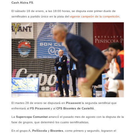
Cash Alzira FS
.
El sábado 18 de enero, a las 18:00 horas, se disputa este primer duelo de
semifinales a partido único en la pista del
vigente campeón de la competición
.
El martes 28 de enero se disputará en
Picassent
la segunda semifinal que
enfrentará al
FS Picassent
y al
CFS Bisontes de Castelló
.
La
Supercopa Comunitat
arrancó el pasado mes de agosto con la disputa de la
fase de grupos, que determinó los cuatro semifinalistas.
En el grupo A,
Peñíscola
y
Bisontes
, como primero y segundo, lograron el