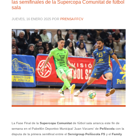
las semifinales de la Supercopa Comunitat de fútbol
sala
JUEVES, 16 ENERO 2025
POR
PRENSA FFCV
La Fase Final de la
Supercopa Comunitat
de fútbol sala arranca este fin de
semana en el Pabellón Deportivo Municipal ‘Juan Vizcarro’ de
Peñíscola
con la
disputa de la primera semifinal entrre el
Servigroup Peñíscola FS
y el
Family