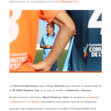
MIÉRCOLES, 04 DICIEMBRE 2019
POR
PRENSA FFCV
La
Selecció Valenciana
viaja a
Vícar
(
Almería
) para afrontar la primera fase de
la
XII UEFA Regions’ Cup
, en la que se medirá a
Andalucía
y
Asturias
.
El seleccionador valenciano,
David Gutiérrez ‘Guti’
ha armado un
combinado
«competitivo y con ilusión»
para superar esta primera fase de la competición.
[youtube https://www.youtube.com/watch?v=nmBKf-7Pd7E&w=560&h=315]