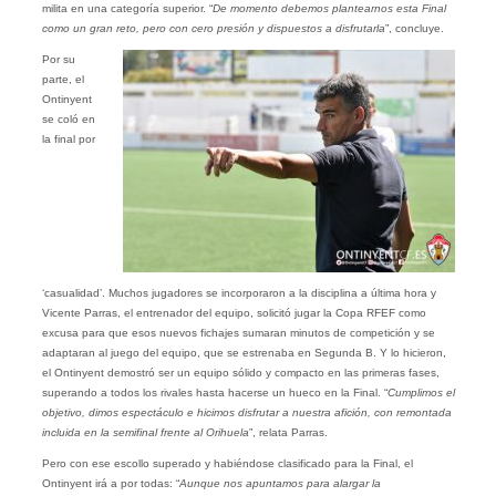
milita en una categoría superior. “
De momento debemos plantearnos esta Final
como un gran reto, pero con cero presión y dispuestos a disfrutarla
”, concluye.
Por su
parte, el
Ontinyent
se coló en
la final por
‘casualidad’. Muchos jugadores se incorporaron a la disciplina a última hora y
Vicente Parras, el entrenador del equipo, solicitó jugar la Copa RFEF como
excusa para que esos nuevos fichajes sumaran minutos de competición y se
adaptaran al juego del equipo, que se estrenaba en Segunda B. Y lo hicieron,
el Ontinyent demostró ser un equipo sólido y compacto en las primeras fases,
superando a todos los rivales hasta hacerse un hueco en la Final. “
Cumplimos el
objetivo, dimos espectáculo e hicimos disfrutar a nuestra afición, con remontada
incluida en la semifinal frente al Orihuela
”, relata Parras.
Pero con ese escollo superado y habiéndose clasificado para la Final, el
Ontinyent irá a por todas: “
Aunque nos apuntamos para alargar la