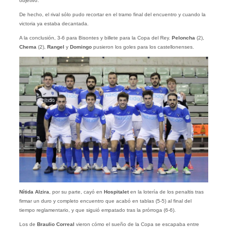
objetivo.
De hecho, el rival sólo pudo recortar en el tramo final del encuentro y cuando la
victoria ya estaba decantada.
A la conclusión, 3-6 para Bisontes y billete para la Copa del Rey.
Peloncha
(2),
Chema
(2),
Rangel
y
Domingo
pusieron los goles para los castellonenses.
Nítida Alzira
, por su parte, cayó en
Hospitalet
en la lotería de los penaltis tras
firmar un duro y completo encuentro que acabó en tablas (5-5) al final del
tiempo reglamentario, y que siguió empatado tras la prórroga (6-6).
Los de
Braulio Correal
vieron cómo el sueño de la Copa se escapaba entre