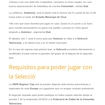
«Vamos a ser una selección competitiva. Llevamos un buen equipo con una
buena representación de futbolistas de nuestra
Comunitat
«, señala
Guti
.
La anfitriona,
Andalucía
, será el primer rival el viernes día 6 a partir de las 12:00
horas sobre el verde del
Estadio Municipal de Vícar
.
«No creo que sean favoritos por jugar en casa. Quizá es un punto a su favor
pero nuestro pensamiento es ganar ese partido y pensar en cómo ganar
después a
Asturias
«, argumenta
Guti
.
El sábado, día 7, será el turno para que
Asturias
se mida a la
Selecció
Valenciana
, a la misma hora y en el mismo escenario.
En el caso de superar esta primera fase, la
Selecció
accedería directamente a
semifinales al estar exento el ganador del grupo de la disputa de la segunda
fase.
Requisitos para poder jugar con
la Selecció
La
UEFA Regions’ Cup
solo la pueden disputar selecciones autonómicas o
regionales de toda
Europa
con jugadores que no tengan contrato profesional.
El segundo requisito para poder participar es haber estado adscrito desde la
jornada 1 de la temporada 2018/19 a la
Federació de Futbol de la Comunitat
Valenciana
.