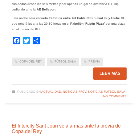
sus dedos desde los seis metros y por apenas un gol de diferencia (11-10),
cediendo ante la
AE Bellsport
.
Esta noche será el
duelo fratricida entre Tot Cable CFS Futsal Ibi y Elche CF
,
que tendrá lugar a las 20:30 horas en el
Pabellón ‘Rubén Plaza’
por una plaza
en el torneo del KO.
Facebook
Twitter
Compartir
COPA DEL REY
FÚTBOL SALA
PREVIA
LEER MÁS
PUBLICADO EN
ACTUALIDAD
,
NOTICIAS FFCV
,
NOTICIAS FÚTBOL SALA
NO COMMENTS
El Intercity Sant Joan vela armas ante la previa de
Copa del Rey