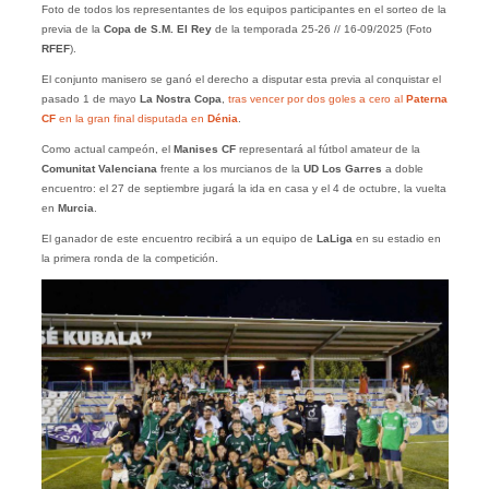
Foto de todos los representantes de los equipos participantes en el sorteo de la
previa de la
Copa de S.M. El Rey
de la temporada 25-26 // 16-09/2025 (Foto
RFEF
).
El conjunto manisero se ganó el derecho a disputar esta previa al conquistar el
pasado 1 de mayo
La Nostra Copa
,
tras vencer por dos goles a cero al
Paterna
CF
en la gran final disputada en
Dénia
.
Como actual campeón, el
Manises CF
representará al fútbol amateur de la
Comunitat Valenciana
frente a los murcianos de la
UD Los Garres
a doble
encuentro: el 27 de septiembre jugará la ida en casa y el 4 de octubre, la vuelta
en
Murcia
.
El ganador de este encuentro recibirá a un equipo de
LaLiga
en su estadio en
la primera ronda de la competición.