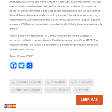
pretemporada, ahora que hemos llegado hasta aquí queremos ganar. Hay que
marcarse siempre el máximo objetivo
”, sentencia con ambición el técnico, a
pesar de contar con varias bajas y jugadores desplazados con las selecciones.
Para él, hacer disfrutar a la afición es lo principal: “
Los aficionados están muy
ilusionados y si ganamos y pasamos a las rondas nacionales vendrán equipos
nuevos y ‘El Clariano’ presenciará un ambiente de fútbol y fiesta que motiva a la
afición
”.
Tras el partido de esta noche, el Campo Municipal de Orriols acogerá el
encuentro definitivo que resolverá la Final autonómica de la Copa RFEF. Ese
segundo partido, de vuelta, se celebrará el próximo 18 de octubre en horario
todavía por confirmar.
Autor: Prensa FFCV
Facebook
Twitter
Compartir
CF TORRE LEVANTE
COPA RFEF
EL CLARIANO
FINAL AUTONÓMICA
ONTINYENT CF
PREVIA
LEER MÁS