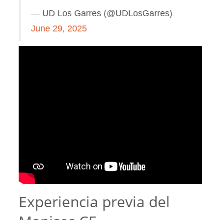
— UD Los Garres (@UDLosGarres)
June 29, 2025
Experiencia previa del