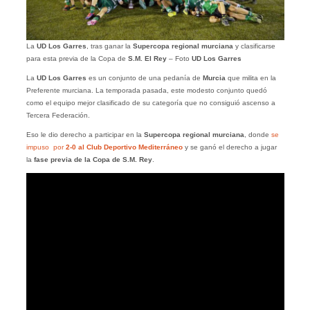
La
UD Los Garres
, tras ganar la
Supercopa regional murciana
y clasificarse
para esta previa de la Copa de
S.M. El Rey
– Foto
UD Los Garres
La
UD Los Garres
es un conjunto de una pedanía de
Murcia
que milita en la
Preferente murciana. La temporada pasada, este modesto conjunto quedó
como el equipo mejor clasificado de su categoría que no consiguió ascenso a
Tercera Federación.
Eso le dio derecho a participar en la
Supercopa regional murciana
, donde
se
impuso por
2-0 al Club Deportivo Mediterráneo
y se ganó el derecho a jugar
la
fase previa de la Copa de S.M. Rey
.