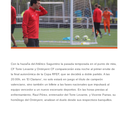
Con la hazaña del Atlético Saguntino la pasada temporada en el punto de mira,
CF Torre Levante y Ontinyent CF comparecerán esta noche al primer envite de
la final autonómica de la Copa RFEF, que se decidirá a doble partido. A las
20:00h, en ‘El Clariano’, no solo estará en juego el título de campeón
valenciano, sino también un billete a las fases nacionales que impulsará al
equipo vencedor a un nuevo escenario deportivo. En las horas previas al
enfrentamiento, Raul Pérez, entrenador del Torre Levante, y Vicente Parras, su
homólogo del Ontinyent, analizan el duelo desde sus respectivos banquillos.