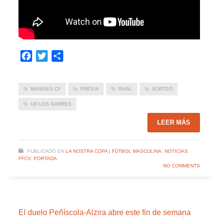
Facebook
Twitter
Compartir
MANISES CF
PREVIA
RIVAL
SORTEO
UD LOS GARRES
LEER MÁS
PUBLICADO EN
LA NOSTRA COPA | FÚTBOL MASCULINA
,
NOTICIAS
FFCV
,
PORTADA
NO COMMENTS
El duelo Peñíscola-Alzira abre este fin de semana