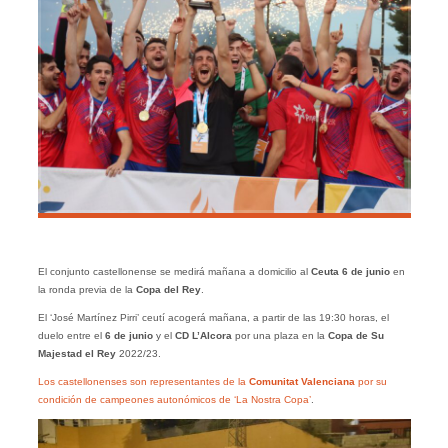
El conjunto castellonense se medirá mañana a domicilio al
Ceuta 6 de junio
en
la ronda previa de la
Copa del Rey
.
El ‘José Martínez Pirri’ ceutí acogerá mañana, a partir de las 19:30 horas, el
duelo entre el
6 de junio
y el
CD L’Alcora
por una plaza en la
Copa de Su
Majestad el Rey
2022/23.
Los castellonenses son representantes de la
Comunitat Valenciana
por su
condición de campeones autonómicos de ‘La Nostra Copa’
.