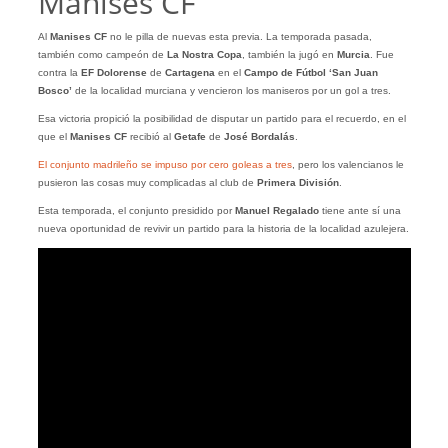
Manises CF
Al
Manises CF
no le pilla de nuevas esta previa. La temporada pasada,
también como campeón de
La Nostra Copa
, también la jugó en
Murcia
. Fue
contra la
EF Dolorense
de
Cartagena
en el
Campo de Fútbol ‘San Juan
Bosco’
de la localidad murciana y vencieron los maniseros por un gol a tres.
Esa victoria propició la posibilidad de disputar un partido para el recuerdo, en el
que el
Manises CF
recibió al
Getafe
de
José Bordalás
.
El conjunto madrileño se impuso por cero goleas a tres
, pero los valencianos le
pusieron las cosas muy complicadas al club de
Primera División
.
Esta temporada, el conjunto presidido por
Manuel Regalado
tiene ante sí una
nueva oportunidad de revivir un partido para la historia de la localidad azulejera.