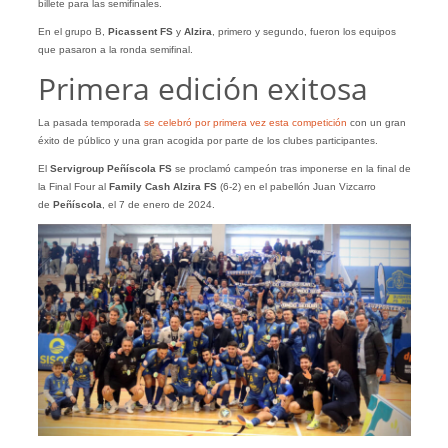
billete para las semifinales.
En el grupo B,
Picassent FS
y
Alzira
, primero y segundo, fueron los equipos
que pasaron a la ronda semifinal.
Primera edición exitosa
La pasada temporada
se celebró por primera vez esta competición
con un gran
éxito de público y una gran acogida por parte de los clubes participantes.
El
Servigroup Peñíscola FS
se proclamó campeón tras imponerse en la final de
la Final Four al
Family Cash Alzira FS
(6-2) en el pabellón Juan Vizcarro
de
Peñíscola
, el 7 de enero de 2024.