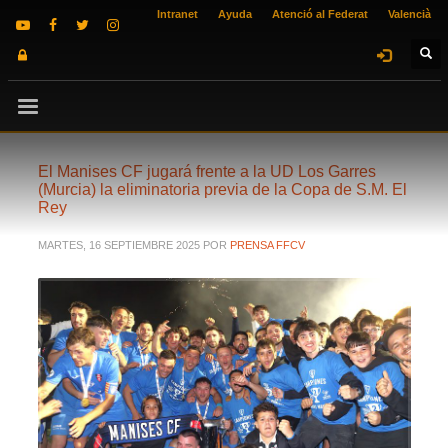
Intranet
Ayuda
Atenció al Federat
Valencià
El Manises CF jugará frente a la UD Los Garres
(Murcia) la eliminatoria previa de la Copa de S.M. El
Rey
MARTES, 16 SEPTIEMBRE 2025
POR
PRENSA FFCV