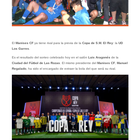
El
Manises CF
ya tiene rival para la previa de la
Copa de S.M. El Rey
: la
UD
Los Garres
.
Es el resultado del sorteo celebrado hoy en el salón
Luis Aragonés
de la
Ciudad del Fútbol de Las Rozas
. El mismo presidente del
Manises CF
,
Manuel
Regalado
, ha sido el encargado de extraer la bola del que será su rival.