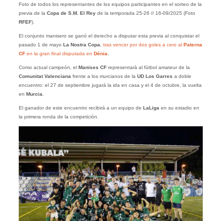
Foto de todos los representantes de los equipos participantes en el sorteo de la
previa de la
Copa de S.M. El Rey
de la temporada 25-26 // 16-09/2025 (Foto
RFEF
).
El conjunto manisero se ganó el derecho a disputar esta previa al conquistar el
pasado 1 de mayo
La Nostra Copa
,
tras vencer por dos goles a cero al
Paterna
CF
en la gran final disputada en
Dénia
.
Como actual campeón, el
Manises CF
representará al fútbol amateur de la
Comunitat Valenciana
frente a los murcianos de la
UD Los Garres
a doble
encuentro: el 27 de septiembre jugará la ida en casa y el 4 de octubre, la vuelta
en
Murcia
.
El ganador de este encuentro recibirá a un equipo de
LaLiga
en su estadio en
la primera ronda de la competición.