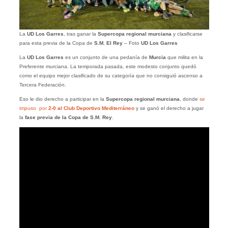
La
UD Los Garres
, tras ganar la
Supercopa regional murciana
y clasificarse
para esta previa de la Copa de
S.M. El Rey
– Foto
UD Los Garres
La
UD Los Garres
es un conjunto de una pedanía de
Murcia
que milita en la
Preferente murciana. La temporada pasada, este modesto conjunto quedó
como el equipo mejor clasificado de su categoría que no consiguió ascenso a
Tercera Federación.
Eso le dio derecho a participar en la
Supercopa regional murciana
, donde
se
impuso por
2-0 al Club Deportivo Mediterráneo
y se ganó el derecho a jugar
la
fase previa de la Copa de S.M. Rey
.