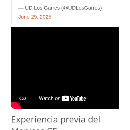
— UD Los Garres (@UDLosGarres)
June 29, 2025
Experiencia previa del