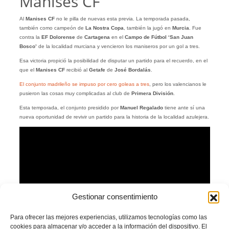
Manises CF
Al
Manises CF
no le pilla de nuevas esta previa. La temporada pasada,
también como campeón de
La Nostra Copa
, también la jugó en
Murcia
. Fue
contra la
EF Dolorense
de
Cartagena
en el
Campo de Fútbol ‘San Juan
Bosco’
de la localidad murciana y vencieron los maniseros por un gol a tres.
Esa victoria propició la posibilidad de disputar un partido para el recuerdo, en el
que el
Manises CF
recibió al
Getafe
de
José Bordalás
.
El conjunto madrileño se impuso por cero goleas a tres
, pero los valencianos le
pusieron las cosas muy complicadas al club de
Primera División
.
Esta temporada, el conjunto presidido por
Manuel Regalado
tiene ante sí una
nueva oportunidad de revivir un partido para la historia de la localidad azulejera.
Gestionar consentimiento
Para ofrecer las mejores experiencias, utilizamos tecnologías como las
cookies para almacenar y/o acceder a la información del dispositivo. El