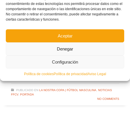
consentimiento de estas tecnologías nos permitirá procesar datos como el
comportamiento de navegación o las identificaciones únicas en este sitio.
No consentir o retirar el consentimiento, puede afectar negativamente a
ciertas características y funciones.
Facebook
Twitter
Compartir
Aceptar
Denegar
MANISES CF
PREVIA
RIVAL
SORTEO
Configuración
UD LOS GARRES
LEER MÁS
Política de cookies
Política de privacidad
Aviso Legal
PUBLICADO EN
LA NOSTRA COPA | FÚTBOL MASCULINA
,
NOTICIAS
FFCV
,
PORTADA
NO COMMENTS