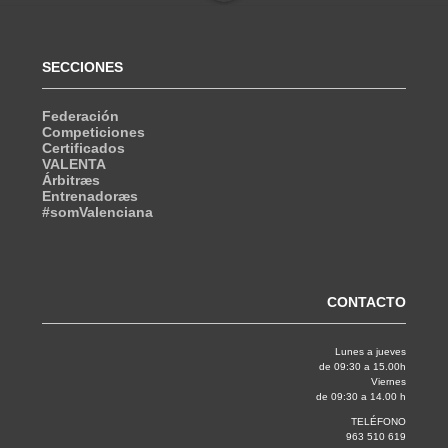
SECCIONES
Federación
Competiciones
Certificados
VALENTA
Árbitræs
Entrenadoræs
#somValenciana
CONTACTO
Lunes a jueves
de 09:30 a 15.00h
Viernes
de 09:30 a 14.00 h
TELÉFONO
963 510 619