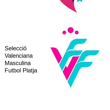
Selecció
sub16
Valenciana
sub18
Masculina
bsoluta
Futbol Platja