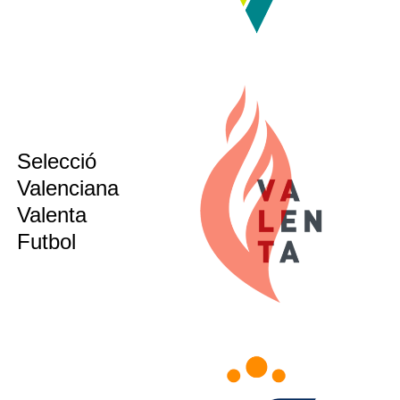
Selecció
sub12
sub14
Valenciana
sub16
Valenta
sub21
Futbol