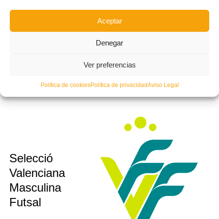
sub10
Selecció
sub12
Aceptar
Valenciana
sub14
Valenta
sub16
Denegar
Futsal
sub19
Ver preferencias
Política de cookies
Política de privacidad
Aviso Legal
sub10
Selecció
sub12
Valenciana
sub14
Masculina
sub16
Futsal
sub19