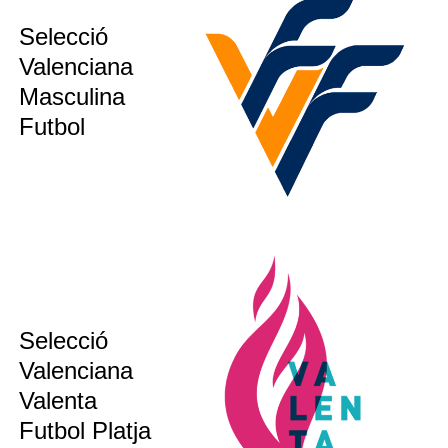
sub12
Selecció
sub14
Valenciana
sub16
Masculina
ion´s CUP
Futbol
Selecció
sub19
Valenciana
Valenta
bsoluta
Futbol Platja