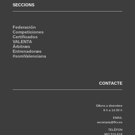
SECCIONS
Federación
Competiciones
Certificados
VALENTA
Árbitræs
Entrenadoræs
#somValenciana
CONTACTE
Dilluns a divendres
9 h a 14.00 h
EMAIL
secretaria@ffcv.es
TELÈFON
963 510 619