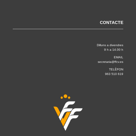
CONTACTE
Dilluns a divendres
9 h a 14.00 h
EMAIL
secretaria@ffcv.es
TELÈFON
963 510 619