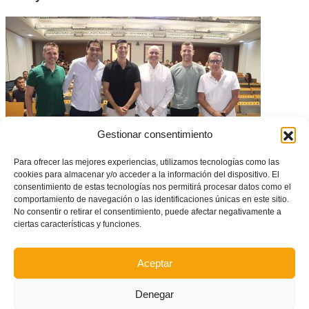
Gestionar consentimiento
Para ofrecer las mejores experiencias, utilizamos tecnologías como las
cookies para almacenar y/o acceder a la información del dispositivo. El
90 entrenadors i entrenadores del Villarreal CF assistixen a les Jornades
consentimiento de estas tecnologías nos permitirá procesar datos como el
d’Actualització i Reciclatge celebrades en l’UJI de Castelló
comportamiento de navegación o las identificaciones únicas en este sitio.
No consentir o retirar el consentimiento, puede afectar negativamente a
ciertas características y funciones.
Aceptar
Denegar