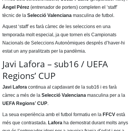
Ángel Pérez
(entrenador de porters) completen el ‘staff’
tècnic de la
Selecció Valenciana
masculina de futbol.
Aquest ‘staff’ es farà càrrec de les seleccions en una
temporada molt especial, ja que tornen els Campionats
Nacionals de Seleccions Autonòmiques després d’haver-hi
estat un any paralitzats per la pandèmia.
Javi Lafora – sub16 / UEFA
Regions’ CUP
Javi Lafora
continua al capdavant de la sub16 i es farà
càrrec a més de la
Selecció Valenciana
masculina per a la
UEFA Regions’
CUP
.
La seua experiència amb el futbol formatiu en la
FFCV
està
més que contrastada.
Lafora
ha demostrat durant molts anys
que és l’entrenador idoni per a aqueixa franja d’edat i per a