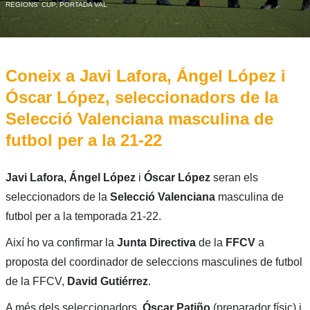
REGIONS' CUP
,
PORTADA VAL
Coneix a Javi Lafora, Ángel López i
Óscar López, seleccionadors de la
Selecció Valenciana masculina de
futbol per a la 21-22
Javi Lafora, Ángel López
i
Óscar López
seran els
seleccionadors de la
Selecció Valenciana
masculina de
futbol per a la temporada 21-22.
Així ho va confirmar la
Junta Directiva
de la
FFCV
a
proposta del coordinador de seleccions masculines de futbol
de la FFCV,
David Gutiérrez
.
A més dels seleccionadors,
Óscar Patiño
(preparador físic) i