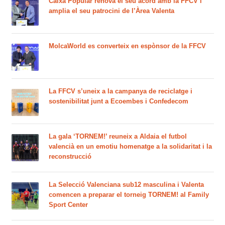
Caixa Popular renova el seu acord amb la FFCV i
amplia el seu patrocini de l’Àrea Valenta
MolcaWorld es converteix en espònsor de la FFCV
La FFCV s’uneix a la campanya de reciclatge i
sostenibilitat junt a Ecoembes i Confedecom
La gala ‘TORNEM!’ reuneix a Aldaia el futbol
valencià en un emotiu homenatge a la solidaritat i la
reconstrucció
La Selecció Valenciana sub12 masculina i Valenta
comencen a preparar el torneig TORNEM! al Family
Sport Center