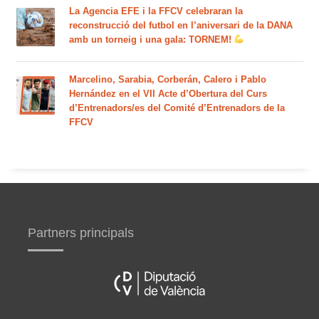
La Agencia EFE i la FFCV celebraran la
reconstrucció del futbol en l’aniversari de la DANA
amb un torneig i una gala: TORNEM!
Marcelino, Sarabia, Corberán, Calero i Pablo
Hernández en el VII Acte d’Obertura del Curs
d’Entrenadors/es del Comité d’Entrenadors de la
FFCV
Partners principals