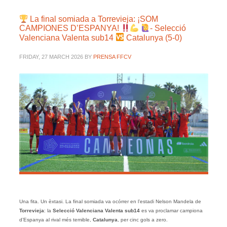
La final somiada a Torrevieja: ¡SOM
CAMPIONES D’ESPANYA!
- Selecció
Valenciana Valenta sub14
Catalunya (5-0)
FRIDAY, 27 MARCH 2026
BY
PRENSA FFCV
Una fita. Un èxtasi. La final somiada va ocórrer en l’estadi Nelson Mandela de
Torrevieja
: la
Selecció
Valenciana Valenta sub14
es va proclamar campiona
d’Espanya al rival més temible,
Catalunya
, per cinc gols a zero.