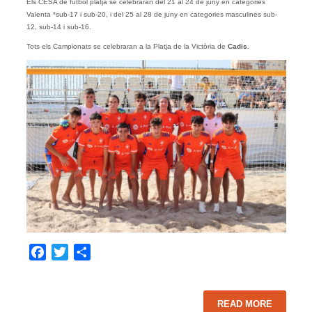
Els CESA de futbol platja se celebraran del 21 al 24 de juny en categories
Valenta *sub-17 i sub-20, i del 25 al 28 de juny en categories masculines sub-
12, sub-14 i sub-16.
Tots els Campionats se celebraran a la Platja de la Victòria de
Cadis
.
Facebook
Twitter
Share
READ MORE