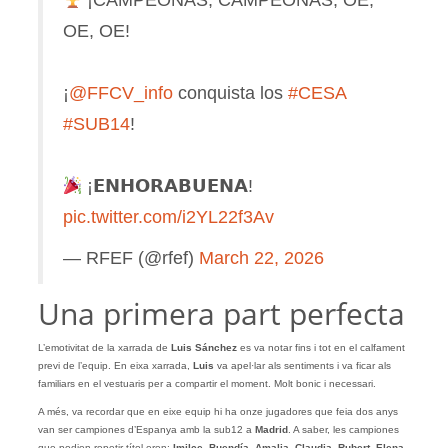
¡CAMPEONAS, CAMPEONAS, OE,
OE, OE!
¡
@FFCV_info
conquista los
#CESA
#SUB14
!
¡𝗘𝗡𝗛𝗢𝗥𝗔𝗕𝗨𝗘𝗡𝗔!
pic.twitter.com/i2YL22f3Av
— RFEF (@rfef)
March 22, 2026
Una primera part perfecta
L’emotivitat de la xarrada de
Luis Sánchez
es va notar fins i tot en el calfament
previ de l’equip. En eixa xarrada,
Luis
va apel·lar als sentiments i va ficar als
familiars en el vestuaris per a compartir el moment. Molt bonic i necessari.
A més, va recordar que en eixe equip hi ha onze jugadores que feia dos anys
van ser campiones d’Espanya amb la sub12 a
Madrid
. A saber, les campiones
que podien repetir títol eren:
Imilce
,
Buendía
,
Amalia
,
Claudia
,
Rubert
,
Elena