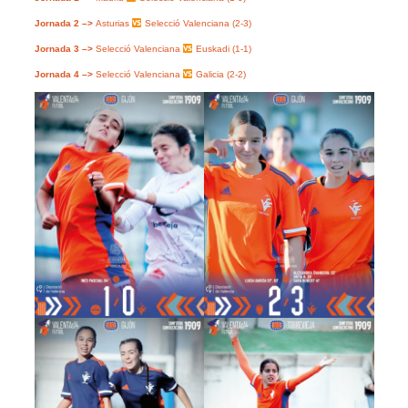
Jornada 2 –>
Asturias
Selecció Valenciana (2-3)
Jornada 3 –>
Selecció Valenciana
Euskadi (1-1)
Jornada 4 –>
Selecció Valenciana
Galicia (2-2)