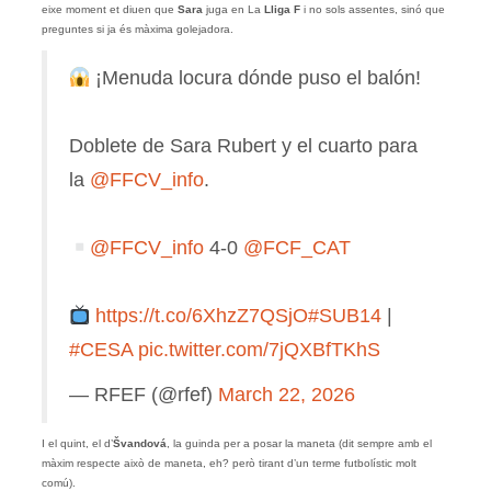
eixe moment et diuen que
Sara
juga en La
Lliga F
i no sols assentes, sinó que
preguntes si ja és màxima golejadora.
¡Menuda locura dónde puso el balón!
Doblete de Sara Rubert y el cuarto para
la
@FFCV_info
.
@FFCV_info
4-0
@FCF_CAT
https://t.co/6XhzZ7QSjO
#SUB14
|
#CESA
pic.twitter.com/7jQXBfTKhS
— RFEF (@rfef)
March 22, 2026
I el quint, el d’
Švandová
, la guinda per a posar la maneta (dit sempre amb el
màxim respecte això de maneta, eh? però tirant d’un terme futbolístic molt
comú).