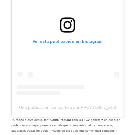
Ver esta publicación en Instagram
Una publicación compartida por FFCV (@ffcv_info)
«Gràcies a este acord, tant
Caixa Popular
com la
FFCV
generem un espai on
poder desenvolupar projectes en els quals compartim valors: cooperació,
superació, treball en equip… valors en els quals ens sentim molt còmodes. I