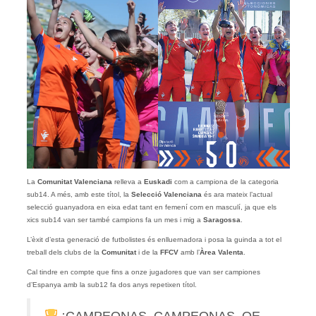
La
Comunitat Valenciana
relleva a
Euskadi
com a campiona de la categoria
sub14. A més, amb este títol, la
Selecció Valenciana
és ara mateix l’actual
selecció guanyadora en eixa edat tant en femení com en masculí, ja que els
xics sub14 van ser també campions fa un mes i mig a
Saragossa
.
L’èxit d’esta generació de futbolistes és enlluernadora i posa la guinda a tot el
treball dels clubs de la
Comunitat
i de la
FFCV
amb l’
Àrea Valenta
.
Cal tindre en compte que fins a onze jugadores que van ser campiones
d’Espanya amb la sub12 fa dos anys repetixen títol.