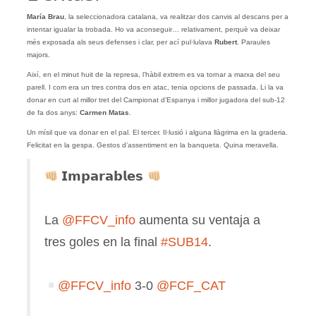
María Brau
, la seleccionadora catalana, va realitzar dos canvis al descans per a
intentar igualar la trobada. Ho va aconseguir… relativament, perquè va deixar
més exposada als seus defenses i clar, per ací pul·lulava
Rubert
. Paraules
majors.
Així, en el minut huit de la represa, l’hàbil extrem es va tornar a marxa del seu
parell. I com era un tres contra dos en atac, tenia opcions de passada. Li la va
donar en curt al millor tret del Campionat d’Espanya i millor jugadora del sub-12
de fa dos anys:
Carmen Matas
.
Un mísil que va donar en el pal. El tercer. Il·lusió i alguna llàgrima en la graderia.
Felicitat en la gespa. Gestos d’assentiment en la banqueta. Quina meravella.
𝗜𝗺𝗽𝗮𝗿𝗮𝗯𝗹𝗲𝘀
La
@FFCV_info
aumenta su ventaja a
tres goles en la final
#SUB14
.
@FFCV_info
3-0
@FCF_CAT