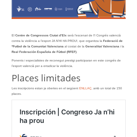
El
Centre de Congressos Ciutat d’Elx
serà l’escenari de l’I Congrés valencià
contra la violència a l’esport JA N’HI HA PROU!, que organitza la
Federació de
*Futbol de la Comunitat Valenciana
al costat de la
Generalitat Valenciana
i la
Real Federación Española de Fútbol (RFEF)
.
Ponents i especialistes de reconegut prestigi participaran en este congrés de
l’esport valencià per a erradicar la violència.
Places limitades
Les inscripcions estan ja obertes en el següent
ENLLAÇ
, amb un total de 150
places.