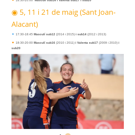
18:30-20:00
Masculí sub16 i Valenta sub17 i sub20
◉ 5, 11 i 21 de maig (Sant Joan-
Alacant)
17:30-18:45
Masculí sub12
(2014 i 2015)
i sub14
(2012 i 2013)
18:30-20:00
Masculí sub16
(2010 i 2011)
i Valenta sub17
(2009 i 2010)
i
sub20