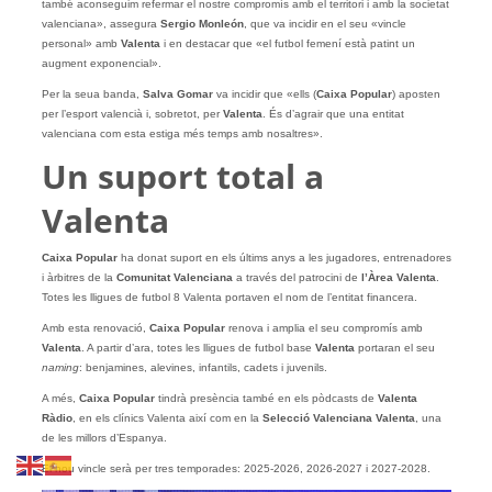
també aconseguim refermar el nostre compromís amb el territori i amb la societat
valenciana», assegura
Sergio Monleón
, que va incidir en el seu «vincle
personal» amb
Valenta
i en destacar que «el futbol femení està patint un
augment exponencial».
Per la seua banda,
Salva Gomar
va incidir que «ells (
Caixa Popular
) aposten
per l’esport valencià i, sobretot, per
Valenta
. És d’agrair que una entitat
valenciana com esta estiga més temps amb nosaltres».
Un suport total a
Valenta
Caixa Popular
ha donat suport en els últims anys a les jugadores, entrenadores
i àrbitres de la
Comunitat Valenciana
a través del patrocini de
l’Àrea Valenta
.
Totes les lligues de futbol 8 Valenta portaven el nom de l’entitat financera.
Amb esta renovació,
Caixa Popular
renova i amplia el seu compromís amb
Valenta
. A partir d’ara, totes les lligues de futbol base
Valenta
portaran el seu
naming
: benjamines, alevines, infantils, cadets i juvenils.
A més,
Caixa Popular
tindrà presència també en els pòdcasts de
Valenta
Ràdio
, en els clínics Valenta així com en la
Selecció Valenciana Valenta
, una
de les millors d’Espanya.
El nou vincle serà per tres temporades: 2025-2026, 2026-2027 i 2027-2028.