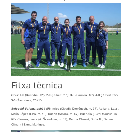
Fitxa tècnica
Gols:
1-0 (Buendía, 12′); 2-0 (Rubert, 27′); 3-0 (Carmen, 48′); 4-0 (Rubert, 55′);
5-0 (Švandová, 70+1′)
Selecció Valenta
sub
14 (5):
Imilce (Claudia Doménech, m. 67), Adriana, Laia ,
María López (Elsa, m. 58), Rubert (Amalia, m. 67), Buendía (Excel Moussa, m.
67), Carmen, Ivana (A. Švandová, m. 67), Danna Climent, Sofía R., Danna
Climent i Elena Martínez.