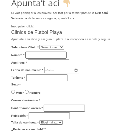
Apunta’t ací
Si vols participar a les proves i ser triat per a formar part de la
Selecció
Valenciana
de la seua categoria, apunta’t ací:
Inscripción oficial
Clinics de Fútbol Playa
Apúntate a tu clinic y asegura tu plaza. La inscripción es rápida y segura.
Seleccione Clinic
*
Nombre
*
Apellidos
*
Fecha de nacimiento
*
Teléfono
*
Sexo
*
Mujer
Hombre
Correo electrónico
*
Confirmación correo
*
Población
*
Talla de camiseta
*
¿Pertenece a un club?
*