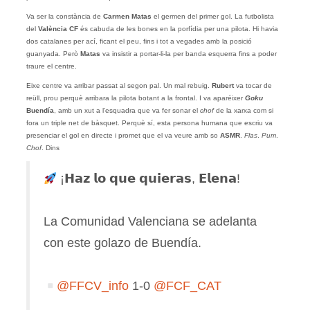
Va ser la constància de
Carmen Matas
el germen del primer gol. La futbolista
del
València CF
és cabuda de les bones en la porfídia per una pilota. Hi havia
dos catalanes per ací, ficant el peu, fins i tot a vegades amb la posició
guanyada. Però
Matas
va insistir a portar-li-la per banda esquerra fins a poder
traure el centre.
Eixe centre va arribar passat al segon pal. Un mal rebuig.
Rubert
va tocar de
reüll, prou perquè arribara la pilota botant a la frontal. I va aparéixer
Goku
Buendía
, amb un xut a l’esquadra que va fer sonar el
chof
de la xarxa com si
fora un triple net de bàsquet. Perquè sí, esta persona humana que escriu va
presenciar el gol en directe i promet que el va veure amb so
ASMR
.
Flas
.
Pum
.
Chof
. Dins
¡𝗛𝗮𝘇 𝗹𝗼 𝗾𝘂𝗲 𝗾𝘂𝗶𝗲𝗿𝗮𝘀, 𝗘𝗹𝗲𝗻𝗮!
La Comunidad Valenciana se adelanta
con este golazo de Buendía.
@FFCV_info
1-0
@FCF_CAT