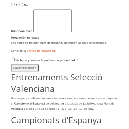
Sí
No
Observaciones
Protección de datos
Los datos se tratarán para gestionar la inscripción al clinic seleccionado.
Consulta la
política de privacidad
.
He leído y acepto la política de privacidad.
*
Enviar inscripción
Entrenaments Selecció
Valenciana
Una vegada configurades totes les seleccions, els entrenaments per a preparar
el
Campionat d’Espanya
se celebraran a la platja de
La Malva-rosa Nord
de
València
els dies 27 i 28 de maig i 1, 3, 8, 10, 14 i 17 de juny.
Campionats d’Espanya