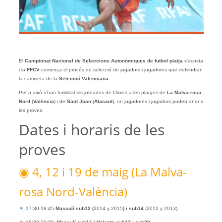
El
Campionat Nacional de Seleccions Autonòmiques de futbol platja
s’acosta
i la
FFCV
comença el procés de selecció de jugadors i jugadores que defendran
la camiseta de la
Selecció Valenciana
.
Per a això s’han habilitat sis jornades de Clinics a les platges de
La Malva-rosa
Nord
(
València
) i de
Sant
Joan
(
Alacant
), on jugadores i jugadors poden anar a
les proves.
Dates i horaris de les
proves
◉ 4, 12 i 19 de maig (La Malva-
rosa Nord-València)
17:30-18:45
Masculí sub12 (
2014 y 2015
) i sub14
(2012 y 2013)