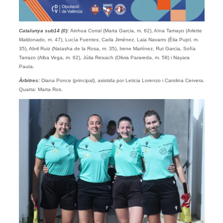
Catalunya
sub14
(0):
Ainhoa Corral (Marta Garcia, m. 62), Aïna Tamayo (Arlette
Maldonado, m. 47), Lucía Fuentes, Carla Jiménez, Laia Navarro (Èlia Pujol, m.
35), Abril Ruiz (Natasha de la Rosa, m. 35), Irene Martínez, Rut Garcia, Sofía
Tarrazo (Alba Vega, m. 62), Júlia Reixach (Olivia Parareda, m. 58) i Nayara
Pauta.
Àrbitres:
Diana Ponce (principal), asistida por Leticia Lorenzo i Carolina Cervera.
Quarta: Marta Ros.