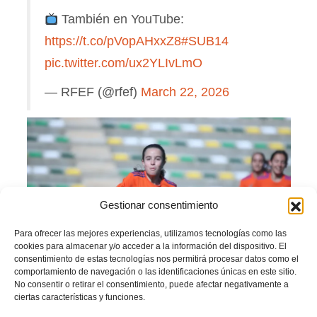
También en YouTube:
https://t.co/pVopAHxxZ8
#SUB14
pic.twitter.com/ux2YLIvLmO
— RFEF (@rfef)
March 22, 2026
Gestionar consentimiento
Para ofrecer las mejores experiencias, utilizamos tecnologías como las
cookies para almacenar y/o acceder a la información del dispositivo. El
consentimiento de estas tecnologías nos permitirá procesar datos como el
comportamiento de navegación o las identificaciones únicas en este sitio.
No consentir o retirar el consentimiento, puede afectar negativamente a
ciertas características y funciones.
Amb eixe gol ja no hi havia qui parara a les taronja. Els va donar ales i cada una