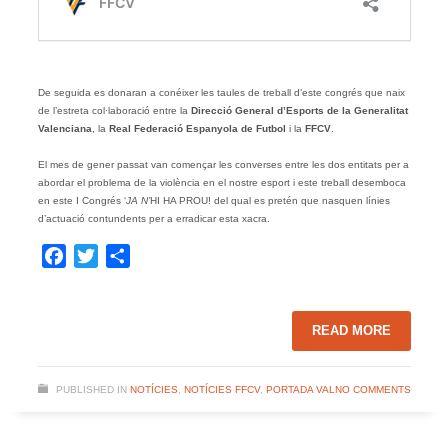
De seguida es donaran a conéixer les taules de treball d’este congrés que naix
de l’estreta col·laboració entre la
Direcció General d’Esports de la Generalitat
Valenciana
, la
Real Federació Espanyola de Futbol
i la
FFCV
.
El mes de gener passat van començar les converses entre les dos entitats per a
abordar el problema de la violència en el nostre esport i este treball desemboca
en este I Congrés ‘
JA N’
HI HA PROU! del qual es pretén que nasquen línies
d’actuació contundents per a erradicar esta xacra.
Facebook
Twitter
Share
READ MORE
PUBLISHED IN
NOTÍCIES
,
NOTÍCIES FFCV
,
PORTADA VAL
NO COMMENTS