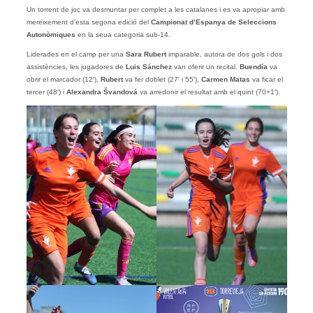
Un torrent de joc va desmuntar per complet a les catalanes i es va apropiar amb
mereixement d’esta segona edició del
Campionat d’Espanya de Seleccions
Autonòmiques
en la seua categoria sub-14.
Liderades en el camp per una
Sara Rubert
imparable, autora de dos gols i dos
assistències, les jugadores de
Luis Sánchez
van oferir un recital.
Buendía
va
obrir el marcador (12′),
Rubert
va fer doblet (27′ i 55′),
Carmen Matas
va ficar el
tercer (48′) i
Alexandra Švandová
va arredonir el resultat amb el quint (70+1′).