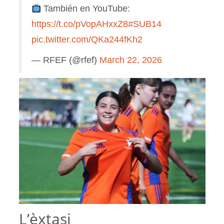
También en YouTube:
https://t.co/pVopAHxxZ8
#SUB14
pic.twitter.com/QKa244fKh2
— RFEF (@rfef)
March 22, 2026
L’èxtasi