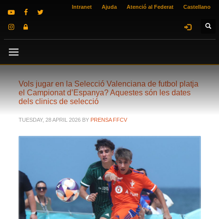
Intranet
Ajuda
Atenció al Federat
Castellano
Vols jugar en la Selecció Valenciana de futbol platja
el Campionat d’Espanya? Aquestes són les dates
dels clinics de selecció
TUESDAY, 28 APRIL 2026
BY
PRENSA FFCV