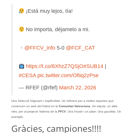
¡Está muy lejos, tía!
No importa, déjamelo a mi.
@FFCV_info
5-0
@FCF_CAT
https://t.co/6XhzZ7QSjO
#SUB14
|
#CESA
pic.twitter.com/Ofiiq2zPse
— RFEF (@rfef)
March 22, 2026
Una Selecció fulgurant i esplèndida. Un referent per a moltes xiquetes que
comencen en això del futbol en la
Comunitat Valenciana
. Un impuls, un altre
més, per al projecte Valenta de la
FFCV
. Una il·lusió i un plaer. Una gaudida. Un
exemple.
Gràcies, campiones!!!!