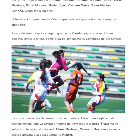
Martínez
,
Excel
Moussa
,
María López
,
Carmen Matas
,
Ester Medina
i
Adriana
. Quasi res a l’aparell.
Hi havia ací un gen campió Valenta que estava impregnat en este grup de
jugadores.
Però calia eixir després a jugar i guanyar a
Catalunya
, una selecció que
arribava invicta a la final i amb aura de ser imbatible. L’empresa no era senzilla.
La concentració des del minut un va ser màxima. Llevant un esglai en els
primers minuts, que va arribar en forma de travesser, la
Selecció Valenta
va
saber combinar en el mitjà amb
Elena Martínez
,
Carmen
i
Buendía
perquè la
pilota li arribara a la desequilibrante
Rubert
.