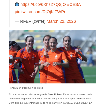
https://t.co/6XhzZ7QSjO
#CESA
pic.twitter.com/RjOjKlFWPr
— RFEF (@rfef)
March 22, 2026
I encara en quedaven dos més.
El quart va ser el millor, el segon de
Sara Rubert
. Es va tornar a marxar de la
lateral i va enganxar un baló a l’escaire del pal curt defés per
Ainhoa Corral
.
Com diria la seua entrenadora de fa dos anys en la
sub12, ¡buah, xaval!
. En