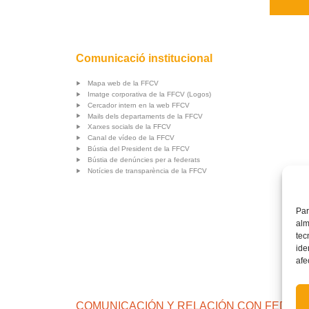
Comunicació institucional
Mapa web de la FFCV
Imatge corporativa de la FFCV (Logos)
Cercador intern en la web FFCV
Mails dels departaments de la FFCV
Xarxes socials de la FFCV
Canal de vídeo de la FFCV
Bústia del President de la FFCV
Bústia de denúncies per a federats
Notícies de transparència de la FFCV
Par
alm
tec
ide
afe
COMUNICACIÓN Y RELACIÓN CON FEDERA