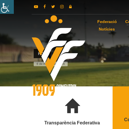
Federació
C
Notícies
HOME
6 de August de 2026
Co
Transparència Federativa