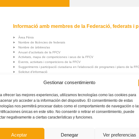
Informació amb membres de la Federació, federats i p
Àrea Fénix
Nombre de llicències de federats
Nombre de àrbitres/as
Anuari d'activitats de la FFCV
Activitats, mapa de competiciones i seus de la FFCV
Events, activitats i competicions de la FFCV
Suggeriments i participació ciutadana en l'elaboració de programes i plans de la FF
Solicitut d'informació
Recomanacions de la FFCV
Gestionar consentimiento
Acords de RSC de la FFCV
Circulars
Cercador de competicions
a ofrecer las mejores experiencias, utilizamos tecnologías como las cookies para
Documents para tràmits de secretaria
acenar y/o acceder a la información del dispositivo. El consentimiento de estas
Informació sobre #somValenciana (Seleccions Valencianes)
nologías nos permitirá procesar datos como el comportamiento de navegación o la
ntificaciones únicas en este sitio. No consentir o retirar el consentimiento, puede
ctar negativamente a ciertas características y funciones.
Aceptar
Denegar
Ver preferencias
DOS Y PÚBLICO