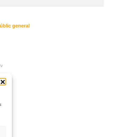
úblic general
CV
s