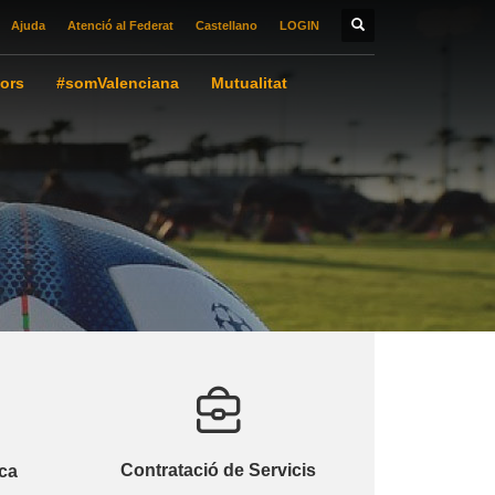
Ajuda
Atenció al Federat
Castellano
LOGIN
ors
#somValenciana
Mutualitat
Contratació de Servicis
ca