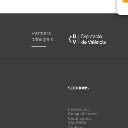
Partners
principals
SECCIONS
Federación
Competiciones
Certificados
VALENTA
Árbitræs