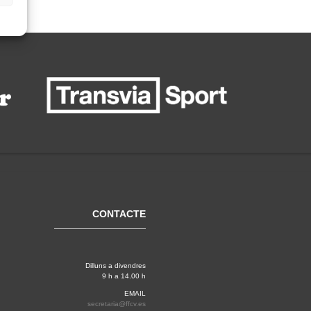
CONTACTE
Dilluns a divendres
9 h a 14.00 h
EMAIL
secretaria@ffcv.es