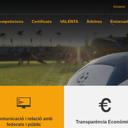
Intranet
ompeticions
Certificats
VALENTA
Àrbitres
Entrenad
municació i relació amb
Transparència Econòmi
federats i públic