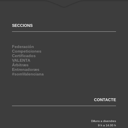
SECCIONS
Federación
Competiciones
Certificados
VALENTA
Árbitræs
Entrenadoræs
#somValenciana
CONTACTE
Dilluns a divendres
9 h a 14.00 h