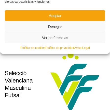
sub12
ciertas características y funciones.
Valenciana
sub14
Valenta
sub16
Aceptar
Futsal
sub19
Denegar
Ver preferencias
Política de cookies
Política de privacidad
Aviso Legal
sub10
Selecció
sub12
Valenciana
sub14
Masculina
sub16
Futsal
sub19