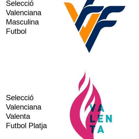
sub12
Selecció
sub14
Valenciana
sub16
Masculina
ion´s CUP
Futbol
Selecció
sub19
Valenciana
Valenta
bsoluta
Futbol Platja