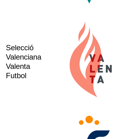
Selecció
sub12
sub14
Valenciana
sub16
Valenta
sub21
Futbol