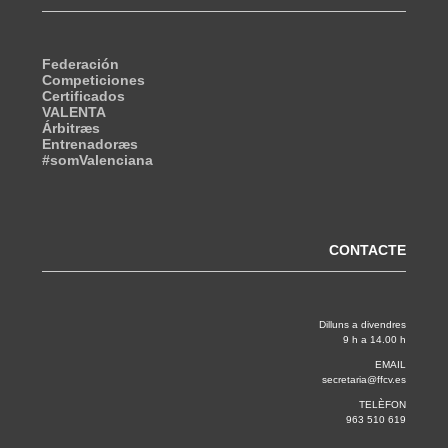
Federación
Competiciones
Certificados
VALENTA
Árbitræs
Entrenadoræs
#somValenciana
CONTACTE
Dilluns a divendres
9 h a 14.00 h
EMAIL
secretaria@ffcv.es
TELÈFON
963 510 619