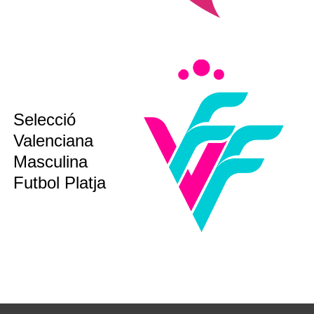
Selecció
sub16
Valenciana
sub18
Masculina
bsoluta
Futbol Platja