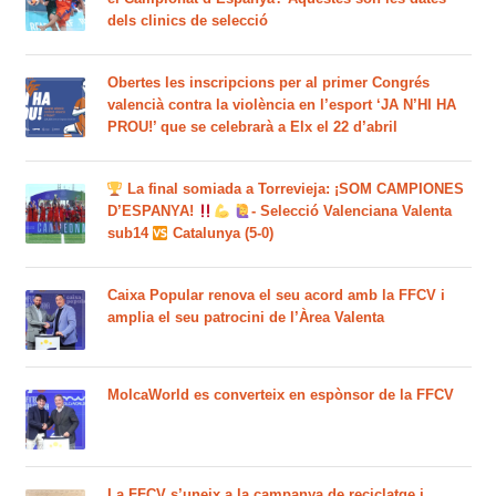
dels clinics de selecció
Obertes les inscripcions per al primer Congrés
valencià contra la violència en l’esport ‘JA N’HI HA
PROU!’ que se celebrarà a Elx el 22 d’abril
La final somiada a Torrevieja: ¡SOM CAMPIONES
D’ESPANYA!
- Selecció Valenciana Valenta
sub14
Catalunya (5-0)
Caixa Popular renova el seu acord amb la FFCV i
amplia el seu patrocini de l’Àrea Valenta
MolcaWorld es converteix en espònsor de la FFCV
La FFCV s’uneix a la campanya de reciclatge i