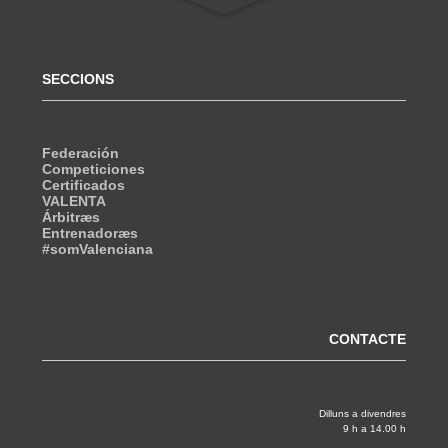
SECCIONS
Federación
Competiciones
Certificados
VALENTA
Árbitræs
Entrenadoræs
#somValenciana
CONTACTE
Dilluns a divendres
9 h a 14.00 h