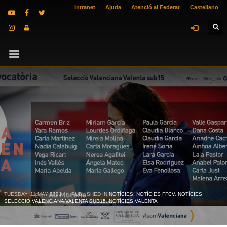
Intranet
Ajuda
Atenció al Federat
Castellano
TUESDAY, 11 MAY 2021
/
PUBLISHED IN
NOTÍCIES
,
NOTÍCIES FFCV
,
NOTÍCIES
SELECCIÓ VALENCIANA VALENTA SUB15
,
NOTÍCIES VALENTA