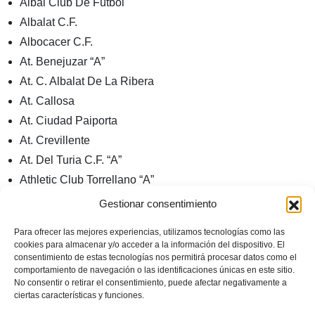
Albal Club De Fútbol
Albalat C.F.
Albocacer C.F.
At. Benejuzar “A”
At. C. Albalat De La Ribera
At. Callosa
At. Ciudad Paiporta
At. Crevillente
At. Del Turia C.F. “A”
Athletic Club Torrellano “A”
Athletic La Vall C.F.
Gestionar consentimiento
Atl. Villar C.F
Para ofrecer las mejores experiencias, utilizamos tecnologías como las
Atletico San Blas C.F. “A”
cookies para almacenar y/o acceder a la información del dispositivo. El
Avant Aldaia C.D.F. “A”
consentimiento de estas tecnologías nos permitirá procesar datos como el
comportamiento de navegación o las identificaciones únicas en este sitio.
Beniarbeig C.F.
No consentir o retirar el consentimiento, puede afectar negativamente a
ciertas características y funciones.
Beniparrell C.F