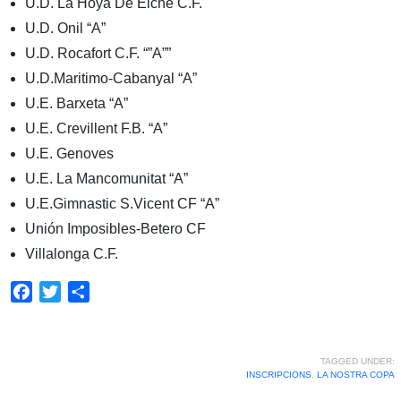
U.D. La Hoya De Elche C.F.
U.D. Onil “A”
U.D. Rocafort C.F. “”A””
U.D.Maritimo-Cabanyal “A”
U.E. Barxeta “A”
U.E. Crevillent F.B. “A”
U.E. Genoves
U.E. La Mancomunitat “A”
U.E.Gimnastic S.Vicent CF “A”
Unión Imposibles-Betero CF
Villalonga C.F.
Facebook
Twitter
Share
TAGGED UNDER:
INSCRIPCIONS
,
LA NOSTRA COPA