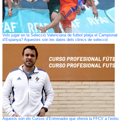
Vols jugar en la Selecció Valenciana de futbol platja el Campionat
d’Espanya? Aquestes són les dates dels clinics de selecció
Aquests són els Cursos d’Entrenador que oferirà la FFCV a l’estiu