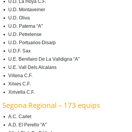
U.D. La Hoya C.F.
U.D. Montaverner
U.D. Oliva
U.D. Paterna “A”
U.D. Petrelense
U.D. Portuarios-Disarp
U.D.F. Sax
U.E. Benifairo De La Valldigna “A”
U.E. Vall Dels Alcalans
Villena C.F.
Xilxes C.F.
Xirivella C.F.
Segona Regional – 173 equips
A.C. Carlet
A.D. El Perello “A”