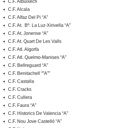
C.F. Albuixech
C.F. Alcala
C.F. Alfaz Del Pi “A”
C.F. At. Bº. La Luz-Xirivella “A”
C.F. At. Jonense “A”
C.F. At. Quart De Les Valls
C.F. Atl. Algorfa
C.F. Atl. Quelmo-Manises “A”
C.F. Bellreguard “A”
C.F. Benitachell “”A””
C.F. Castalla
C.F. Cracks
C.F. Cullera
C.F. Faura “A”
C.F. Historics De Valencia “A”
C.F. Nou Jove Castelló “A”