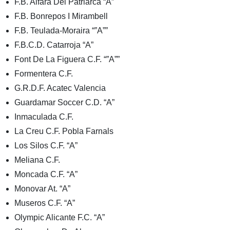
F.B. Alfara Del Patriarca “A”
F.B. Bonrepos I Mirambell
F.B. Teulada-Moraira “”A””
F.B.C.D. Catarroja “A”
Font De La Figuera C.F. “”A””
Formentera C.F.
G.R.D.F. Acatec Valencia
Guardamar Soccer C.D. “A”
Inmaculada C.F.
La Creu C.F. Pobla Farnals
Los Silos C.F. “A”
Meliana C.F.
Moncada C.F. “A”
Monovar At. “A”
Museros C.F. “A”
Olympic Alicante F.C. “A”