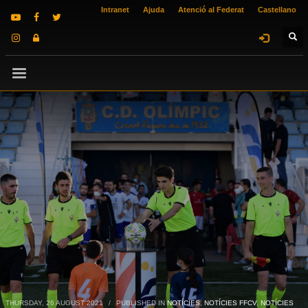
Intranet
Ajuda
Atenció al Federat
Castellano
THURSDAY, 26 AUGUST 2021
/
PUBLISHED IN
NOTÍCIES
,
NOTÍCIES FFCV
,
NOTÍCIES