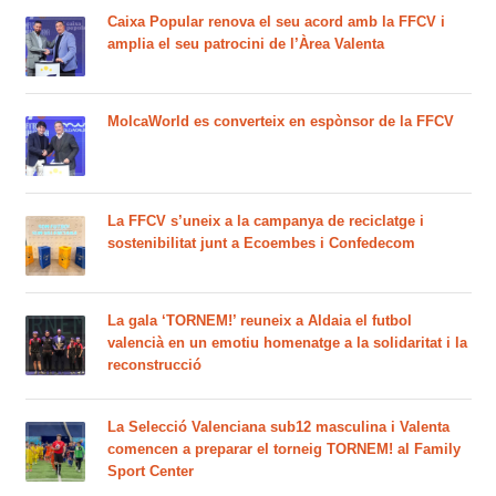
Caixa Popular renova el seu acord amb la FFCV i
amplia el seu patrocini de l’Àrea Valenta
MolcaWorld es converteix en espònsor de la FFCV
La FFCV s’uneix a la campanya de reciclatge i
sostenibilitat junt a Ecoembes i Confedecom
La gala ‘TORNEM!’ reuneix a Aldaia el futbol
valencià en un emotiu homenatge a la solidaritat i la
reconstrucció
La Selecció Valenciana sub12 masculina i Valenta
comencen a preparar el torneig TORNEM! al Family
Sport Center