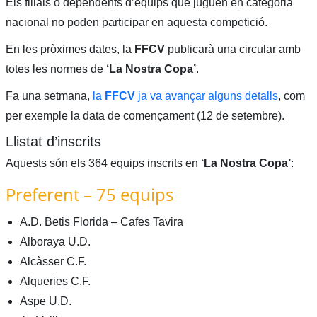
Els filials o dependents d’equips que juguen en categoria
nacional no poden participar en aquesta competició.
En les pròximes dates, la
FFCV
publicarà una circular amb
totes les normes de
‘La Nostra Copa’
.
Fa una setmana,
la
FFCV
ja va avançar alguns detalls
, com
per exemple la data de començament (12 de setembre).
Llistat d’inscrits
Aquests són els 364 equips inscrits en
‘La Nostra Copa’
:
Preferent – 75 equips
A.D. Betis Florida – Cafes Tavira
Alboraya U.D.
Alcàsser C.F.
Alqueries C.F.
Aspe U.D.