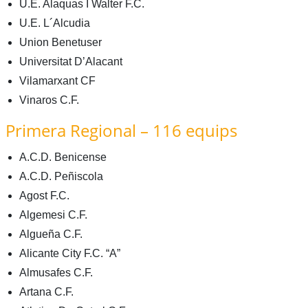
U.E. Alaquas I Walter F.C.
U.E. L´Alcudia
Union Benetuser
Universitat D’Alacant
Vilamarxant CF
Vinaros C.F.
Primera Regional – 116 equips
A.C.D. Benicense
A.C.D. Peñiscola
Agost F.C.
Algemesi C.F.
Algueña C.F.
Alicante City F.C. “A”
Almusafes C.F.
Artana C.F.