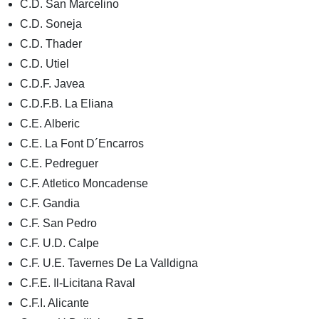
C.D. San Marcelino
C.D. Soneja
C.D. Thader
C.D. Utiel
C.D.F. Javea
C.D.F.B. La Eliana
C.E. Alberic
C.E. La Font D´Encarros
C.E. Pedreguer
C.F. Atletico Moncadense
C.F. Gandia
C.F. San Pedro
C.F. U.D. Calpe
C.F. U.E. Tavernes De La Valldigna
C.F.E. Il-Licitana Raval
C.F.I. Alicante