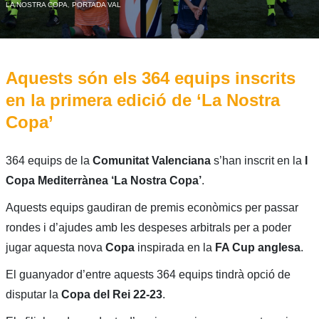
LA NOSTRA COPA
,
PORTADA VAL
Aquests són els 364 equips inscrits
en la primera edició de ‘La Nostra
Copa’
364 equips de la
Comunitat Valenciana
s’han inscrit en la
I
Copa Mediterrànea ‘La Nostra Copa’
.
Aquests equips gaudiran de premis econòmics per passar
rondes i d’ajudes amb les despeses arbitrals per a poder
jugar aquesta nova
Copa
inspirada en la
FA Cup anglesa
.
El guanyador d’entre aquests 364 equips tindrà opció de
disputar la
Copa del Rei 22-23
.