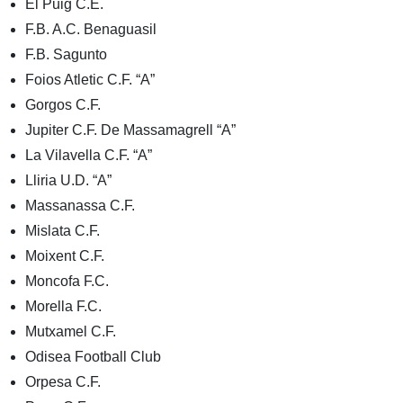
El Puig C.E.
F.B. A.C. Benaguasil
F.B. Sagunto
Foios Atletic C.F. “A”
Gorgos C.F.
Jupiter C.F. De Massamagrell “A”
La Vilavella C.F. “A”
Lliria U.D. “A”
Massanassa C.F.
Mislata C.F.
Moixent C.F.
Moncofa F.C.
Morella F.C.
Mutxamel C.F.
Odisea Football Club
Orpesa C.F.