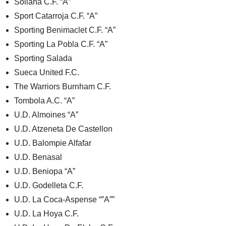
Sollana C.F. “A”
Sport Catarroja C.F. “A”
Sporting Benimaclet C.F. “A”
Sporting La Pobla C.F. “A”
Sporting Salada
Sueca United F.C.
The Warriors Burnham C.F.
Tombola A.C. “A”
U.D. Almoines “A”
U.D. Atzeneta De Castellon
U.D. Balompie Alfafar
U.D. Benasal
U.D. Beniopa “A”
U.D. Godelleta C.F.
U.D. La Coca-Aspense “”A””
U.D. La Hoya C.F.