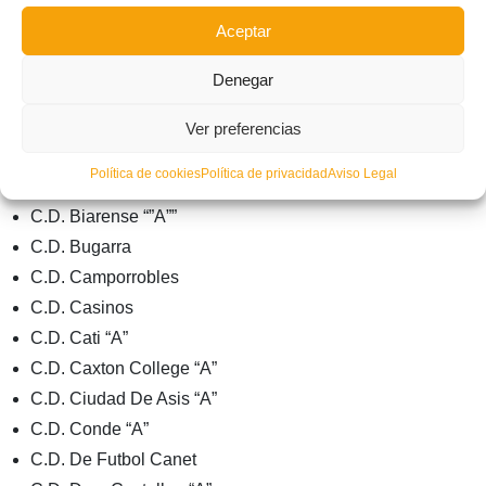
Benirredra C.F.
Aceptar
Biensa C.F. “A”
Bigastro C.F.
Denegar
C.D. Albaidense
C.D. Altet
Ver preferencias
C.D. Altura
Política de cookies
Política de privacidad
Aviso Legal
C.D. Barrio Obrero “A”
C.D. Biarense “”A””
C.D. Bugarra
C.D. Camporrobles
C.D. Casinos
C.D. Cati “A”
C.D. Caxton College “A”
C.D. Ciudad De Asis “A”
C.D. Conde “A”
C.D. De Futbol Canet