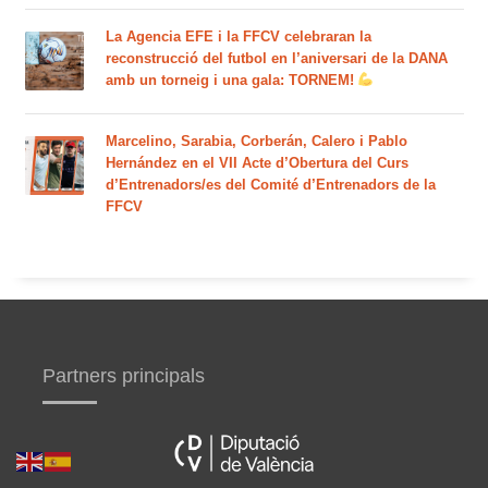
La Agencia EFE i la FFCV celebraran la
reconstrucció del futbol en l’aniversari de la DANA
amb un torneig i una gala: TORNEM!
Marcelino, Sarabia, Corberán, Calero i Pablo
Hernández en el VII Acte d’Obertura del Curs
d’Entrenadors/es del Comité d’Entrenadors de la
FFCV
Partners principals