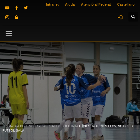
Intranet
Ajuda
Atenció al Federat
Castellano
FRIDAY, 04 DECEMBER 2020
/
PUBLISHED IN
NOTÍCIES
,
NOTÍCIES FFCV
,
NOTÍCIES
FUTBOL SALA