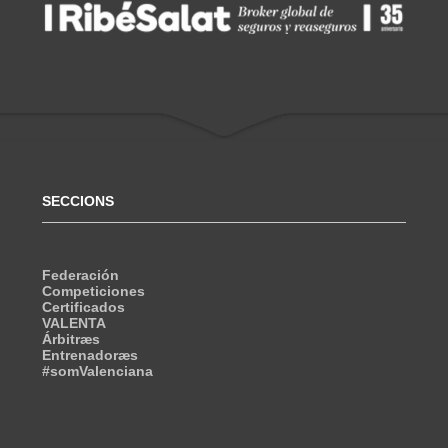
SECCIONS
Federación
Competiciones
Certificados
VALENTA
Árbitræs
Entrenadoræs
#somValenciana