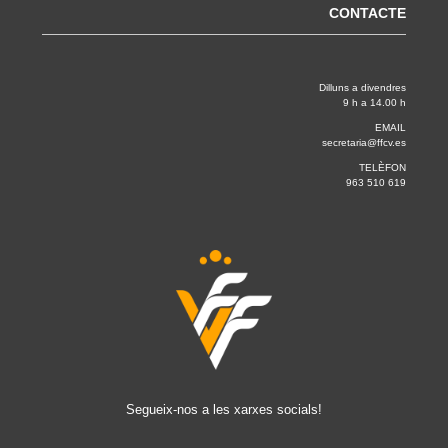
CONTACTE
Dilluns a divendres
9 h a 14.00 h
EMAIL
secretaria@ffcv.es
TELÈFON
963 510 619
Segueix-nos a les xarxes socials!