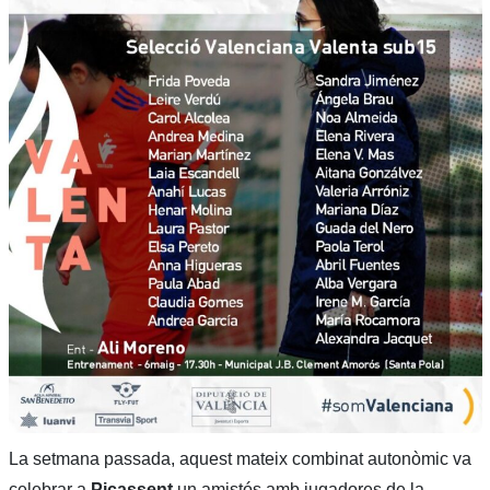
La setmana passada, aquest mateix combinat autonòmic va
celebrar a
Picassent
un amistós amb jugadores de la