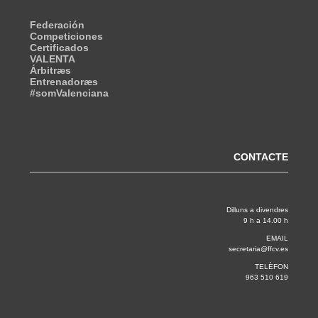
Federación
Competiciones
Certificados
VALENTA
Árbitræs
Entrenadoræs
#somValenciana
CONTACTE
Dilluns a divendres
9 h a 14.00 h
EMAIL
secretaria@ffcv.es
TELÈFON
963 510 619