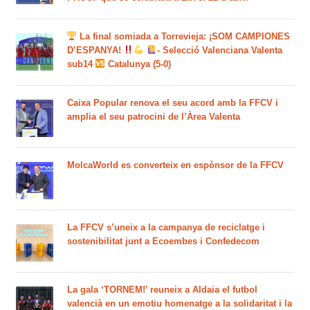
La final somiada a Torrevieja: ¡SOM CAMPIONES
D’ESPANYA!
- Selecció Valenciana Valenta
sub14
Catalunya (5-0)
Caixa Popular renova el seu acord amb la FFCV i
amplia el seu patrocini de l’Àrea Valenta
MolcaWorld es converteix en espònsor de la FFCV
La FFCV s’uneix a la campanya de reciclatge i
sostenibilitat junt a Ecoembes i Confedecom
La gala ‘TORNEM!’ reuneix a Aldaia el futbol
valencià en un emotiu homenatge a la solidaritat i la