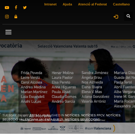
Intranet
Ajuda
Atenció al Federat
Castellano
TUESDAY, 04 MAY 2021
/
PUBLISHED IN
NOTÍCIES
,
NOTÍCIES FFCV
,
NOTÍCIES
SELECCIÓ VALENCIANA VALENTA SUB15
,
NOTÍCIES SELECCIONS