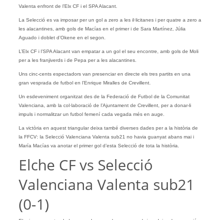
Valenta enfront de l’Elx CF i el SPA Alacant.
La Selecció es va imposar per un gol a zero a les il·licitanes i per quatre a zero a
les alacantines, amb gols de Macías en el primer i de Sara Martínez, Júlia
Aguado i doblet d’Okene en el segon.
L’Elx CF i l’SPA Alacant van empatar a un gol el seu encontre, amb gols de Moli
per a les franjiverds i de Pepa per a les alacantines.
Uns cinc-cents espectadors van presenciar en directe els tres partits en una
gran vesprada de futbol en l’Enrique Miralles de Crevillent.
Un esdeveniment organitzat des de la Federació de Futbol de la Comunitat
Valenciana, amb la col·laboració de l’Ajuntament de Crevillent, per a donar-li
impuls i normalitzar un futbol femení cada vegada més en auge.
La victòria en aquest triangular deixa també diverses dades per a la història de
la FFCV: la Selecció Valenciana Valenta sub21 no havia guanyat abans mai i
María Macías va anotar el primer gol d’esta Selecció de tota la història.
Elche CF vs Selecció
Valenciana Valenta sub21
(0-1)