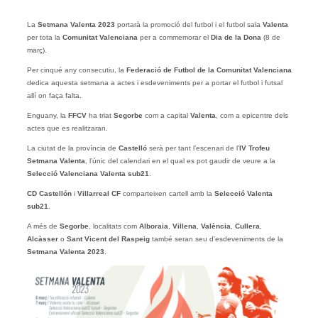
La
Setmana Valenta 2023
portarà la promoció del futbol i el futbol sala
Valenta
per tota la
Comunitat Valenciana
per a commemorar el
Dia de la Dona
(8 de
març).
Per cinqué any consecutiu, la
Federació de Futbol de la Comunitat Valenciana
dedica aquesta setmana a actes i esdeveniments per a portar el futbol i futsal
allí on faça falta.
Enguany, la
FFCV
ha triat
Segorbe
com a capital
Valenta
, com a epicentre dels
actes que es realitzaran.
La ciutat de la província de
Castelló
serà per tant l’escenari de l’
IV Trofeu
Setmana Valenta
, l’únic del calendari en el qual es pot gaudir de veure a la
Selecció Valenciana Valenta sub21
.
CD Castellón
i
Villarreal CF
comparteixen cartell amb la
Selecció Valenta
sub21
.
A més de
Segorbe
, localitats com
Alboraia
,
Villena
,
València
,
Cullera
,
Alcàsser
o
Sant Vicent del Raspeig
també seran seu d’esdeveniments de la
Setmana Valenta 2023
.