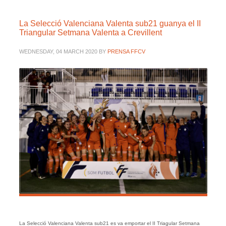
La Selecció Valenciana Valenta sub21 guanya el II
Triangular Setmana Valenta a Crevillent
WEDNESDAY, 04 MARCH 2020
BY
PRENSA FFCV
La Selecció Valenciana Valenta sub21 es va emportar el II Triagular Setmana