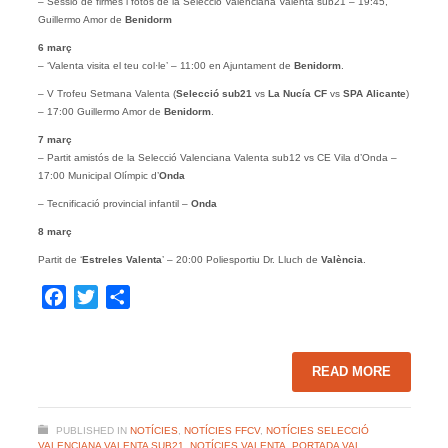
– Sessió de firmes i fotos de la Selecció Valenciana Valenta sub21 – 19:45,
Guillermo Amor de
Benidorm
6 març
– ‘Valenta visita el teu col·le’ – 11:00 en Ajuntament de
Benidorm
.
– V Trofeu Setmana Valenta (
Selecció sub21
vs
La Nucía CF
vs
SPA Alicante
)
– 17:00 Guillermo Amor de
Benidorm
.
7 març
– Partit amistós de la Selecció Valenciana Valenta sub12 vs CE Vila d’Onda –
17:00 Municipal Olímpic d’
Onda
– Tecnificació provincial infantil –
Onda
8 març
Partit de ‘
Estreles Valenta
’ – 20:00 Poliesportiu Dr. Lluch de
València
.
Facebook
Twitter
Share
READ MORE
PUBLISHED IN
NOTÍCIES
,
NOTÍCIES FFCV
,
NOTÍCIES SELECCIÓ
VALENCIANA VALENTA SUB21
,
NOTÍCIES VALENTA
,
PORTADA VAL