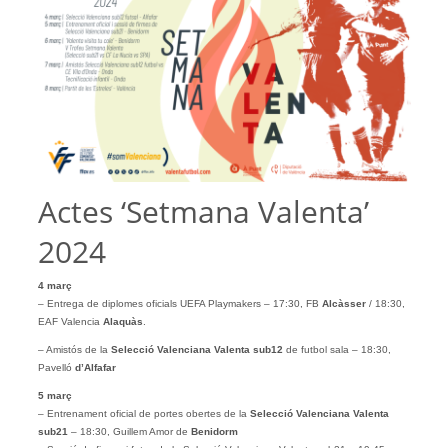
Actes ‘Setmana Valenta’
2024
4 març
– Entrega de diplomes oficials UEFA Playmakers – 17:30, FB
Alcàsser
/ 18:30,
EAF Valencia
Alaquàs
.
– Amistós de la
Selecció Valenciana Valenta sub12
de futbol sala – 18:30,
Pavelló
d’Alfafar
5 març
– Entrenament oficial de portes obertes de la
Selecció Valenciana Valenta
sub21
– 18:30, Guillem Amor de
Benidorm