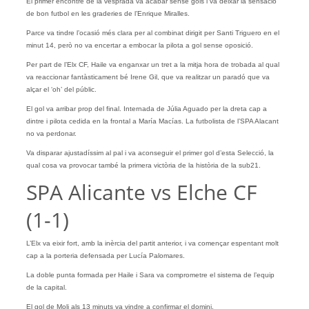
El primer encontre de la vesprada va acabar sense gols i va deixar la sensació
de bon futbol en les graderies de l’Enrique Miralles.
Parce va tindre l’ocasió més clara per al combinat dirigit per Santi Triguero en el
minut 14, però no va encertar a embocar la pilota a gol sense oposició.
Per part de l’Elx CF, Haile va enganxar un tret a la mitja hora de trobada al qual
va reaccionar fantàsticament bé Irene Gil, que va realitzar un paradó que va
alçar el ‘oh’ del públic.
El gol va arribar prop del final. Internada de Júlia Aguado per la dreta cap a
dintre i pilota cedida en la frontal a María Macías. La futbolista de l’SPA Alacant
no va perdonar.
Va disparar ajustadíssim al pal i va aconseguir el primer gol d’esta Selecció, la
qual cosa va provocar també la primera victòria de la història de la sub21.
SPA Alicante vs Elche CF
(1-1)
L’Elx va eixir fort, amb la inèrcia del partit anterior, i va començar espentant molt
cap a la porteria defensada per Lucía Palomares.
La doble punta formada per Haile i Sara va comprometre el sistema de l’equip
de la capital.
El gol de Moli als 13 minuts va vindre a confirmar el domini.