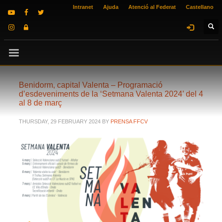
Intranet
Ajuda
Atenció al Federat
Castellano
Benidorm, capital Valenta – Programació
d’esdeveniments de la ‘Setmana Valenta 2024’ del 4
al 8 de març
THURSDAY, 29 FEBRUARY 2024
BY
PRENSA FFCV