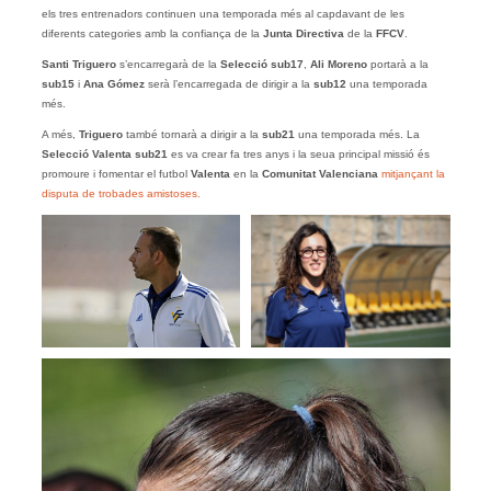
els tres entrenadors continuen una temporada més al capdavant de les
diferents categories amb la confiança de la
Junta Directiva
de la
FFCV
.
Santi Triguero
s’encarregarà de la
Selecció sub17
,
Ali Moreno
portarà a la
sub15
i
Ana Gómez
serà l’encarregada de dirigir a la
sub12
una temporada
més.
A més,
Triguero
també tornarà a dirigir a la
sub21
una temporada més. La
Selecció Valenta sub21
es va crear fa tres anys i la seua principal missió és
promoure i fomentar el futbol
Valenta
en la
Comunitat Valenciana
mitjançant la
disputa de trobades amistoses.