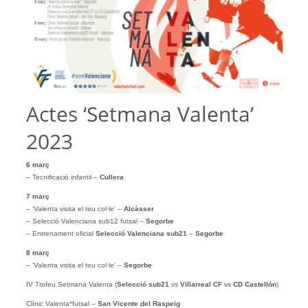
Actes ‘Setmana Valenta’
2023
6 març
– Tecnificació infantil –
Cullera
7 març
– ‘Valenta visita el teu col·le’ –
Alcàsser
– Selecció Valenciana sub12 futsal –
Segorbe
– Entrenament oficial
Selecció Valenciana sub21
–
Segorbe
8 març
– ‘Valenta visita el teu col·le’ –
Segorbe
IV Trofeu Setmana Valenta (
Selecció sub21
vs
Villarreal CF
vs
CD Castellón
)
Clínic Valenta*futsal –
San Vicente del Raspeig