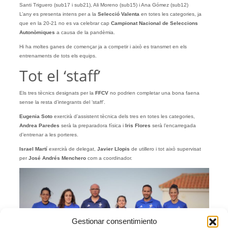
Santi Triguero (sub17 i sub21), Ali Moreno (sub15) i Ana Gómez (sub12)
L’any es presenta intens per a la
Selecció Valenta
en totes les categories, ja
que en la 20-21 no es va celebrar cap
Campionat Nacional de Seleccions
Autonòmiques
a causa de la pandèmia.
Hi ha moltes ganes de començar ja a competir i això es transmet en els
entrenaments de tots els equips.
Tot el ‘staff’
Els tres tècnics designats per la
FFCV
no podrien completar una bona faena
sense la resta d’integrants del ‘staff’.
Eugenia Soto
exercirà d’assistent tècnica dels tres en totes les categories,
Andrea Paredes
serà la preparadora física i
Iris Flores
serà l’encarregada
d’entrenar a les porteres.
Israel Martí
exercirà de delegat,
Javier Llopis
de utillero i tot això supervisat
per
José Andrés Menchero
com a coordinador.
Gestionar consentimiento