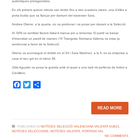
autèntiques protagonistes.
En els primers quinze minuts van tindre fins a tres ocasions clares, una d’elles a
porta buida que va llançar per damunt del travesser Sara.
Andrea Okene, a la quarta, no va perdonar i va posar per davant a la Selecció.
Al ‘SPA va semblar llavors faltar-li manxa per a remuntar. El partit va baixar
d’intensitat un parell de marxes i l’II Triangular Setmana Valenta va estar ja
sentenciat a favor de la Selecció.
Okene va aconseguir el doblet en el 34 i Sara Martínez, a la fi, es va emportar a
casa el seu gol en el minut 36.
Júlia Aguado va posar la guinda amb el quart a una tard nit perfecta de futbol a
Crevillent.
Facebook
Twitter
Share
READ MORE
PUBLISHED IN
NOTÍCIES SELECCIÓ VALENCIANA VALENTA SUB21
,
NOTÍCIES SELECCIONS
,
NOTÍCIES VALENTA
,
PORTADA VAL
NO COMMENTS