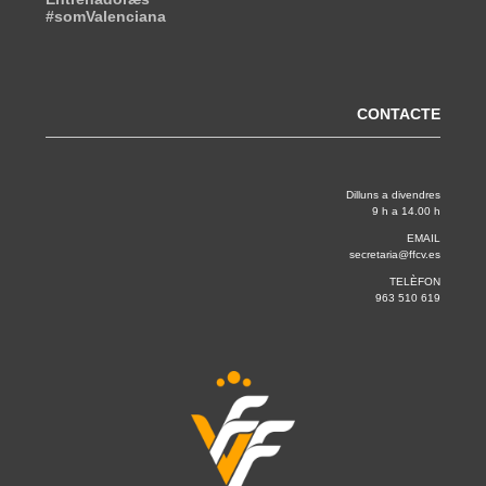
#somValenciana
CONTACTE
Dilluns a divendres
9 h a 14.00 h
EMAIL
secretaria@ffcv.es
TELÈFON
963 510 619