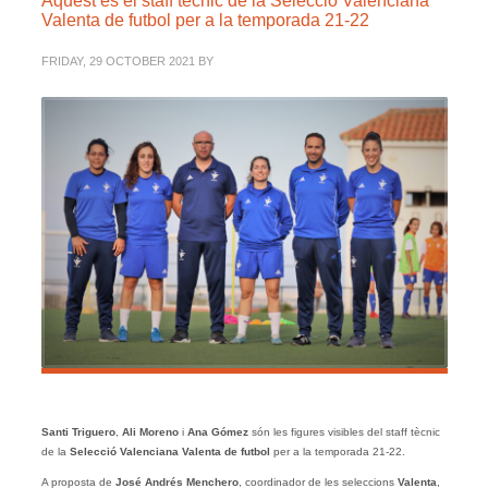
Aquest és el staff tècnic de la Selecció Valenciana
Valenta de futbol per a la temporada 21-22
FRIDAY, 29 OCTOBER 2021
BY
Santi Triguero
,
Ali Moreno
i
Ana Gómez
són les figures visibles del staff tècnic
de la
Selecció Valenciana Valenta de
futbol
per a la temporada 21-22.
A proposta de
José Andrés Menchero
, coordinador de les seleccions
Valenta
,