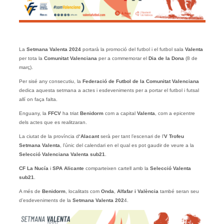
La
Setmana Valenta 2024
portarà la promoció del futbol i el futbol sala
Valenta
per tota la
Comunitat Valenciana
per a commemorar el
Dia de la Dona
(8 de
març).
Per sisé any consecutiu, la
Federació de Futbol de la Comunitat Valenciana
dedica aquesta setmana a actes i esdeveniments per a portar el futbol i futsal
allí on faça falta.
Enguany, la
FFCV
ha triat
Benidorm
com a capital
Valenta
, com a epicentre
dels actes que es realitzaran.
La ciutat de la província d
‘Alacant
serà per tant l’escenari de l’
V Trofeu
Setmana Valenta
, l’únic del calendari en el qual es pot gaudir de veure a la
Selecció Valenciana Valenta sub21
.
CF La Nucía
i
SPA Alicante
comparteixen cartell amb la
Selecció Valenta
sub21
.
A més de
Benidorm
, localitats com
Onda
,
Alfafar i València
també seran seu
d’esdeveniments de la
Setmana Valenta 202
4.