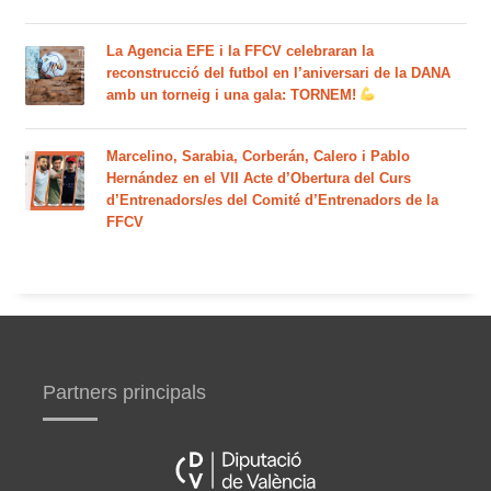
La Agencia EFE i la FFCV celebraran la
reconstrucció del futbol en l’aniversari de la DANA
amb un torneig i una gala: TORNEM!
Marcelino, Sarabia, Corberán, Calero i Pablo
Hernández en el VII Acte d’Obertura del Curs
d’Entrenadors/es del Comité d’Entrenadors de la
FFCV
Partners principals