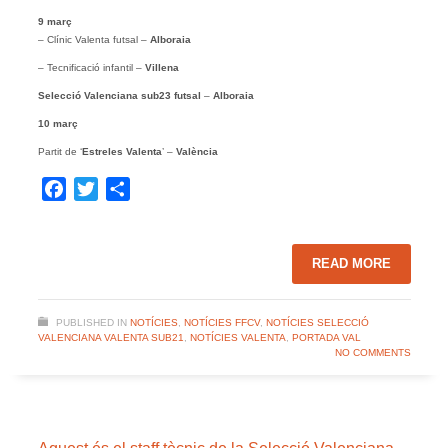
9 març
– Clínic Valenta futsal –
Alboraia
– Tecnificació infantil –
Villena
Selecció Valenciana sub23 futsal
–
Alboraia
10 març
Partit de ‘
Estreles Valenta
’ –
València
Facebook
Twitter
Share
READ MORE
PUBLISHED IN
NOTÍCIES
,
NOTÍCIES FFCV
,
NOTÍCIES SELECCIÓ
VALENCIANA VALENTA SUB21
,
NOTÍCIES VALENTA
,
PORTADA VAL
NO COMMENTS