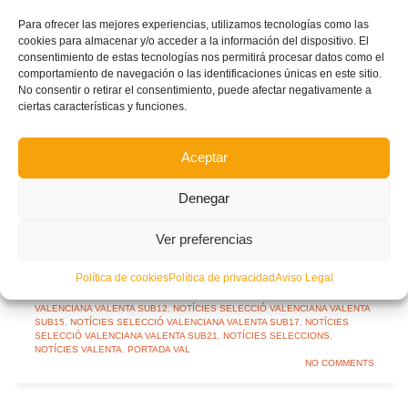
Para ofrecer las mejores experiencias, utilizamos tecnologías como las
cookies para almacenar y/o acceder a la información del dispositivo. El
consentimiento de estas tecnologías nos permitirá procesar datos como el
comportamiento de navegación o las identificaciones únicas en este sitio.
No consentir o retirar el consentimiento, puede afectar negativamente a
ciertas características y funciones.
Facebook
Twitter
Share
Aceptar
Denegar
ALICIA MORENO
ENTRENADORS
VALENTA
Ver preferencias
READ MORE
Política de cookies
Política de privacidad
Aviso Legal
PUBLISHED IN
NOTÍCIES
,
NOTÍCIES FFCV
,
NOTÍCIES SELECCIÓ
VALENCIANA VALENTA SUB12
,
NOTÍCIES SELECCIÓ VALENCIANA VALENTA
SUB15
,
NOTÍCIES SELECCIÓ VALENCIANA VALENTA SUB17
,
NOTÍCIES
SELECCIÓ VALENCIANA VALENTA SUB21
,
NOTÍCIES SELECCIONS
,
NOTÍCIES VALENTA
,
PORTADA VAL
NO COMMENTS