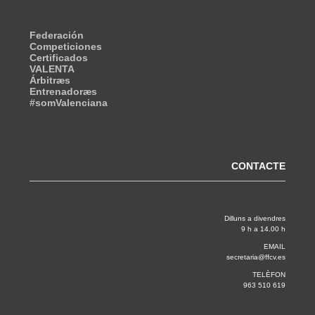
Federación
Competiciones
Certificados
VALENTA
Árbitræs
Entrenadoræs
#somValenciana
CONTACTE
Dilluns a divendres
9 h a 14.00 h
EMAIL
secretaria@ffcv.es
TELÈFON
963 510 619