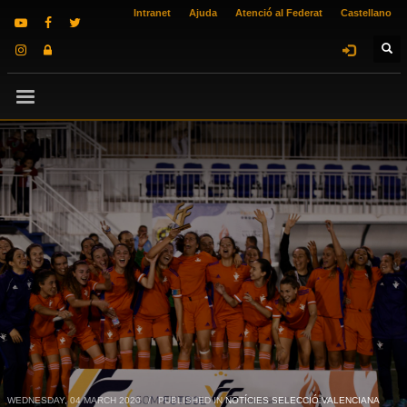
Intranet
Ajuda
Atenció al Federat
Castellano
WEDNESDAY, 04 MARCH 2020
/
PUBLISHED IN
NOTÍCIES SELECCIÓ VALENCIANA