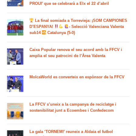
PROU!’ que se celebrarà a Elx el 22 d’abril
La final somiada a Torrevieja: ¡SOM CAMPIONES
D’ESPANYA!
- Selecció Valenciana Valenta
sub14
Catalunya (5-0)
Caixa Popular renova el seu acord amb la FFCV i
amplia el seu patrocini de l’Àrea Valenta
MolcaWorld es converteix en espònsor de la FFCV
La FFCV s’uneix a la campanya de reciclatge i
sostenibilitat junt a Ecoembes i Confedecom
La gala ‘TORNEM!’ reuneix a Aldaia el futbol