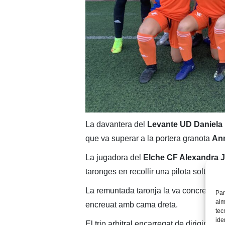
La davantera del
Levante UD Daniela
que va superar a la portera granota
Ann
La jugadora del
Elche CF Alexandra 
taronges en recollir una pilota solta en l
La remuntada taronja la va concretar l
Par
alm
encreuat amb cama dreta.
tec
ide
El trio arbitral encarregat de dirigir aqu