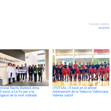
TAGGED UNDER:
VALENTA
morial Nacho Barberá dona
| FUTSAL | Il·lusió en el primer
0 euros a La Fe per a la
entrenament de la Selecció Valenciana
tigació de la mort sobtada
Valenta sub14