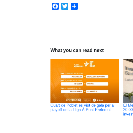
Facebook
Twitter
Share
What you can read next
Quart de Poblet es vist de gala per al
El Me
playoff de la Lliga À Punt Preferent
20.00
inves