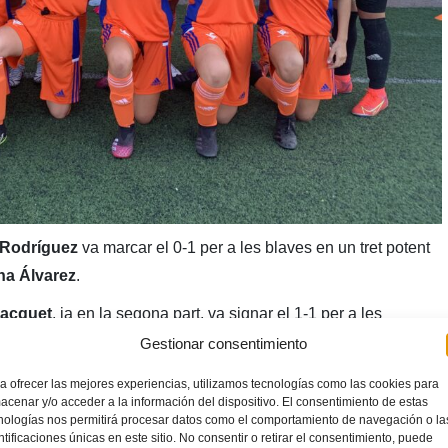
 Rodríguez
va marcar el 0-1 per a les blaves en un tret potent
a Álvarez
.
Jacquet
, ja en la segona part, va signar el 1-1 per a les
’àrea.
Gestionar consentimiento
a davantera del
Valencia CF Beatriz Muñoz
amb un tret
a ofrecer las mejores experiencias, utilizamos tecnologías como las cookies para
acenar y/o acceder a la información del dispositivo. El consentimiento de estas
nologías nos permitirá procesar datos como el comportamiento de navegación o la
ntificaciones únicas en este sitio. No consentir o retirar el consentimiento, puede
est partit va estar format per
Ariana Chuliá, Sandra Sáiz i