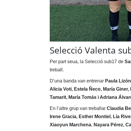
Selecció Valenta su
Per part seua, la Selecció sub17 de
Sa
treball.
D’una banda van entrenar
Paula Lizón
Alicia Voti, Estela Ñeco, María Gine
Tamarit, María Tomás i Adriana Álvar
En l’altre grup van treballar
Claudia Be
Irene Gracia, Esther Montiel, Lía Riv
Xiaoyun Marchena
,
Nayara Pérez, C