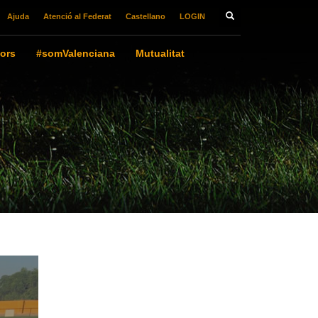
Ajuda
Atenció al Federat
Castellano
LOGIN
ors
#somValenciana
Mutualitat