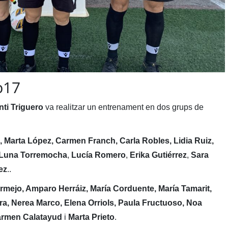
b17
nti Triguero
va realitzar un entrenament en dos grups de
, Marta López, Carmen Franch, Carla Robles, Lidia Ruiz,
r, Luna Torremocha
,
Lucía Romero
,
Erika Gutiérrez
,
Sara
ez
..
rmejo, Amparo Herráiz, María Corduente, María Tamarit,
era, Nerea Marco, Elena Orriols, Paula Fructuoso, Noa
armen Calatayud
i
Marta Prieto
.