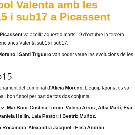
bol Valenta amb les
5 i sub17 a Picassent
Picassent
va acollir aquest dimarts 19 d’octubre la tercera
lencianes Valenta sub15 i sub17.
 Moreno
i
Santi Triguero
van poder veure les evolucions de les
b15
renament del combinat d’
Alicia Moreno
. L’equip taronja es va
s i bon futbol per part de tots dos conjunts.
z; Mar Boix, Cristina Tormo, Valeria Arroiz, Alba Martí; Eva
aniela Hellín, Laia Pastor; i Beatriz Muñoz.
ía Rocamora, Alexandra Jacquet
i
Elisa Andreu
.