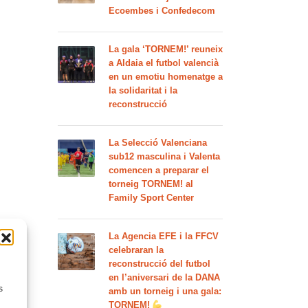
Ecoembes i Confedecom
La gala ‘TORNEM!’ reuneix
a Aldaia el futbol valencià
en un emotiu homenatge a
la solidaritat i la
reconstrucció
La Selecció Valenciana
sub12 masculina i Valenta
comencen a preparar el
torneig TORNEM! al
Family Sport Center
La Agencia EFE i la FFCV
celebraran la
reconstrucció del futbol
en l’aniversari de la DANA
s
amb un torneig i una gala:
TORNEM!