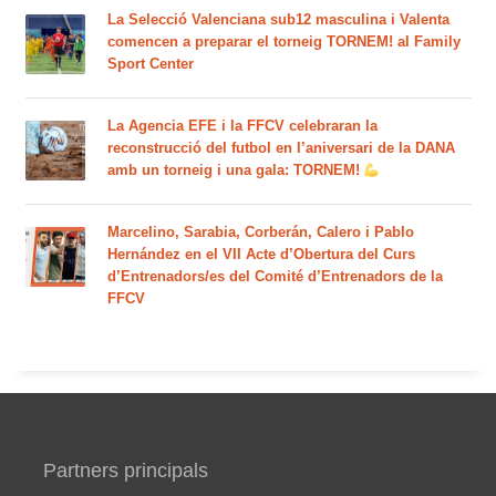
La Selecció Valenciana sub12 masculina i Valenta
comencen a preparar el torneig TORNEM! al Family
Sport Center
La Agencia EFE i la FFCV celebraran la
reconstrucció del futbol en l’aniversari de la DANA
amb un torneig i una gala: TORNEM!
Marcelino, Sarabia, Corberán, Calero i Pablo
Hernández en el VII Acte d’Obertura del Curs
d’Entrenadors/es del Comité d’Entrenadors de la
FFCV
Partners principals