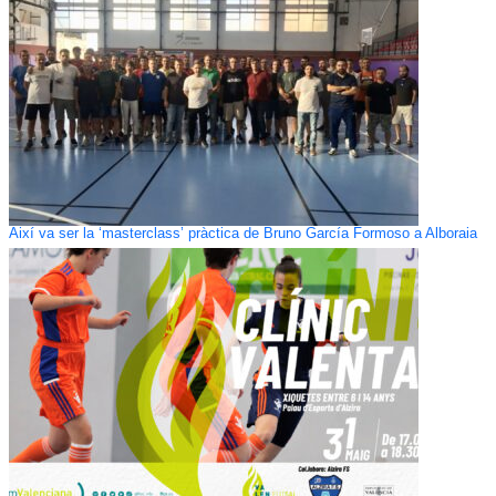
Així va ser la ‘masterclass’ pràctica de Bruno García Formoso a Alboraia