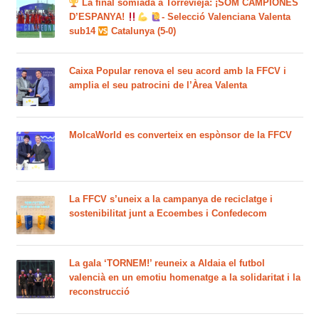
La final somiada a Torrevieja: ¡SOM CAMPIONES
D’ESPANYA!
- Selecció Valenciana Valenta
sub14
Catalunya (5-0)
Caixa Popular renova el seu acord amb la FFCV i
amplia el seu patrocini de l’Àrea Valenta
MolcaWorld es converteix en espònsor de la FFCV
La FFCV s’uneix a la campanya de reciclatge i
sostenibilitat junt a Ecoembes i Confedecom
La gala ‘TORNEM!’ reuneix a Aldaia el futbol
valencià en un emotiu homenatge a la solidaritat i la
reconstrucció