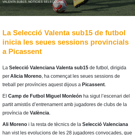
VALENTA SUB15
,
NOTÍCIES SELECCIONS
La Selecció Valenta sub15 de futbol
inicia les seues sessions provincials
a Picassent
La
Selecció Valenciana Valenta sub15
de futbol, dirigida
per
Alicia Moreno
, ha començat les seues sessions de
treball per províncies aquest dijous a
Picassent
.
El
Camp de Futbol Miguel Monleón
ha sigut l’escenari del
partit amistós d’entrenament amb jugadores de clubs de la
província de
València
.
Ali Moreno
i la resta de tècnics de la
Selecció Valenciana
han vist les evolucions de les 28 jugadores convocades, que