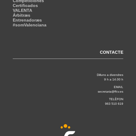
Competiciones
Certificados
VALENTA
Árbitræs
Entrenadoræs
#somValenciana
CONTACTE
Dilluns a divendres
9 h a 14.00 h
EMAIL
secretaria@ffcv.es
TELÈFON
963 510 619