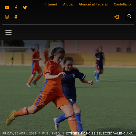
Intranet
Ajuda
Atenció al Federat
Castellano
FRIDAY, 30 APRIL 2021
/
PUBLISHED IN
NOTÍCIES
,
NOTÍCIES SELECCIÓ VALENCIANA