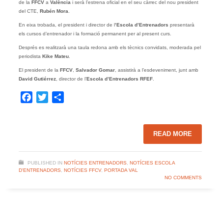
de la
FFCV
a
València
i serà l’estrena oficial en el seu càrrec del nou president
del CTE,
Rubén Mora
.
En eixa trobada, el president i director de l
’Escola d’Entrenadors
presentarà
els cursos d’entrenador i la formació permanent per al present curs.
Després es realitzarà una taula redona amb els tècnics convidats, moderada pel
periodista
Kike Mateu
.
El president de la
FFCV
,
Salvador Gomar
, assistirà a l’esdeveniment, junt amb
David Gutiérrez
, director de l’
Escola d’Entrenadors RFEF
.
Facebook
Twitter
Share
READ MORE
PUBLISHED IN
NOTÍCIES ENTRENADORS
,
NOTÍCIES ESCOLA
D'ENTRENADORS
,
NOTÍCIES FFCV
,
PORTADA VAL
NO COMMENTS