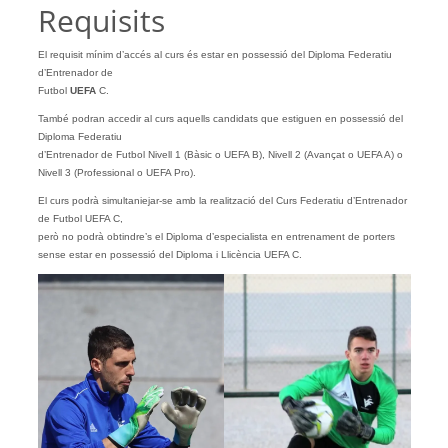
Requisits
El requisit mínim d’accés al curs és estar en possessió del Diploma Federatiu
d’Entrenador de
Futbol
UEFA
C.
També podran accedir al curs aquells candidats que estiguen en possessió del
Diploma Federatiu
d’Entrenador de Futbol Nivell 1 (Bàsic o UEFA B), Nivell 2 (Avançat o UEFA A) o
Nivell 3 (Professional o UEFA Pro).
El curs podrà simultaniejar-se amb la realització del Curs Federatiu d’Entrenador
de Futbol UEFA C,
però no podrà obtindre’s el Diploma d’especialista en entrenament de porters
sense estar en possessió del Diploma i Llicència UEFA C.