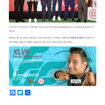
Luis de la Fuente i Clàudia Pons van ser els participants en la taula redona en
2023.
Abans de la taula redona i dels premis, el còmic valencià
Raúl Antón
oferirà un
monòleg amb el millor repertori del seu espectacle d’humor.
Facebook
Twitter
Share