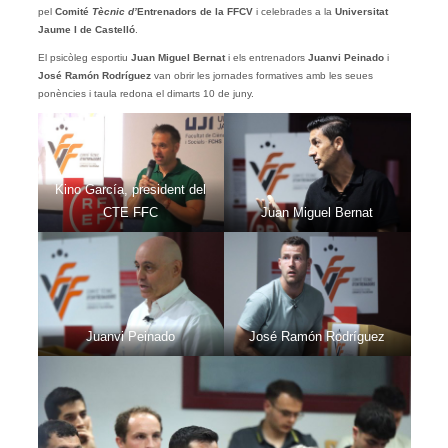
pel
Comité
Tècnic d’
Entrenadors de la FFCV
i celebrades a la
Universitat
Jaume I de Castelló
.
El psicòleg esportiu
Juan Miguel Bernat
i els entrenadors
Juanvi Peinado
i
José Ramón Rodríguez
van obrir les jornades formatives amb les seues
ponències i taula redona el dimarts 10 de juny.
Kino García, president del
CTE FFC
Juan Miguel Bernat
Juanvi Peinado
José Ramón Rodríguez