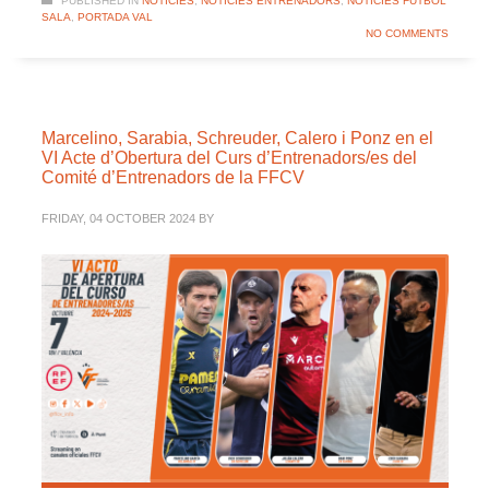
PUBLISHED IN
NOTÍCIES
,
NOTÍCIES ENTRENADORS
,
NOTÍCIES FUTBOL
SALA
,
PORTADA VAL
NO COMMENTS
Marcelino, Sarabia, Schreuder, Calero i Ponz en el
VI Acte d’Obertura del Curs d’Entrenadors/es del
Comité d’Entrenadors de la FFCV
FRIDAY, 04 OCTOBER 2024
BY