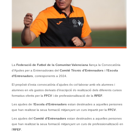
La
Federació de Futbol de la Comunitat Valenciana
llança la Convocatòria
d’Ajudes per a Entrenadoræs del
Comité Tècnic d’Entrenadors
i l
‘Escola
d’Entrenadors
, corresponents a 2024.
El propòsit d’esta convocatòria d’ajudes és col·laborar amb els alumnes i
alumnes en els gastos derivats d’inscripció i/o realització dels diferents cursos
formatius oferits per la
FFCV
i de professionalització de la
RFEF
.
Les ajudes de l’
Escola d’Entrenadors
estan destinades a aquelles persones
que han realitzat la seua formació mitjançant un curs impartit per la
FFCV
.
Les ajudes del
Comité d’Entrenadors
estan destinades a aquelles persones
que han realitzat la seua formació mitjançant un curs de professionalització en
l’
RFEF
.