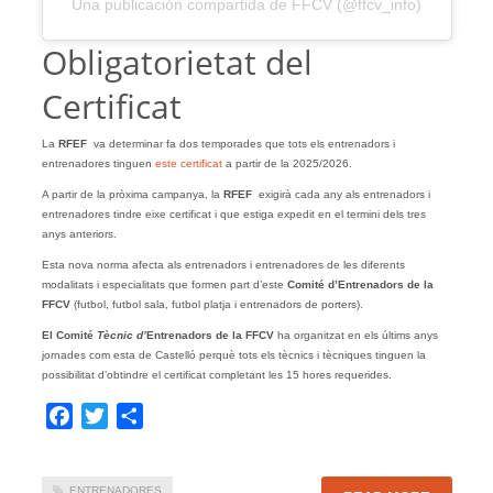
Una publicación compartida de FFCV (@ffcv_info)
Obligatorietat del
Certificat
La
RFEF
va determinar fa dos temporades que tots els entrenadors i
entrenadores tinguen
este certificat
a partir de la 2025/2026.
A partir de la pròxima campanya, la
RFEF
exigirà cada any als entrenadors i
entrenadores tindre eixe certificat i que estiga expedit en el termini dels tres
anys anteriors.
Esta nova norma afecta als entrenadors i entrenadores de les diferents
modalitats i especialitats que formen part d’este
Comité d’Entrenadors de la
FFCV
(futbol, futbol sala, futbol platja i entrenadors de porters).
El Comité
Tècnic d’
Entrenadors de la FFCV
ha organitzat en els últims anys
jornades com esta de Castelló perquè tots els tècnics i tècniques tinguen la
possibilitat d’obtindre el certificat completant les 15 hores requerides.
Facebook
Twitter
Share
ENTRENADORES