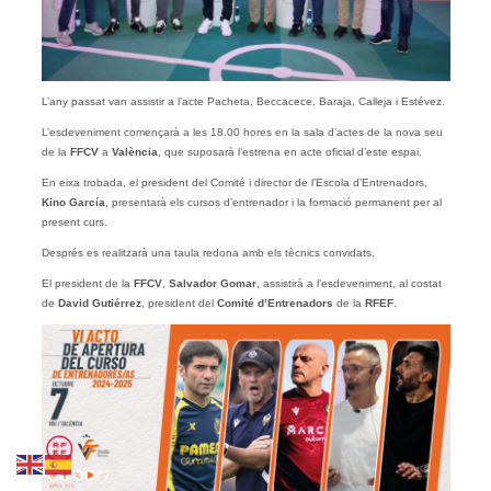
L’any passat van assistir a l’acte Pacheta, Beccacece, Baraja, Calleja i Estévez.
L’esdeveniment començarà a les 18.00 hores en la sala d’actes de la nova seu
de la
FFCV
a
València
, que suposarà l’estrena en acte oficial d’este espai.
En eixa trobada, el president del Comité i director de l’Escola d’Entrenadors,
Kino García
, presentarà els cursos d’entrenador i la formació permanent per al
present curs.
Després es realitzarà una taula redona amb els tècnics convidats.
El president de la
FFCV
,
Salvador Gomar
, assistirà a l’esdeveniment, al costat
de
David Gutiérrez
, president del
Comité d’Entrenadors
de la
RFEF
.