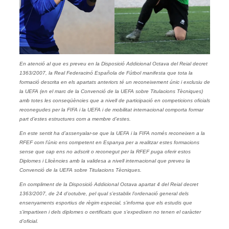
En atenció al que es preveu en la Disposició Addicional Octava del Reial decret
1363/2007, la Real Federacinó Española de Fútbol manifesta que tota la
formació descrita en els apartats anteriors té un reconeixement únic i exclusiu de
la UEFA (en el marc de la Convenció de la UEFA sobre Titulacions Tècniques)
amb totes les conseqüències que a nivell de participació en competicions oficials
reconegudes per la FIFA i la UEFA i de mobilitat internacional comporta formar
part d’estes estructures com a membre d’estes.
En este sentit ha d’assenyalar-se que la UEFA i la FIFA només reconeixen a la
RFEF com l’únic ens competent en Espanya per a realitzar estes formacions
sense que cap ens no adscrit o reconegut per la RFEF puga oferir estos
Diplomes i Llicències amb la validesa a nivell internacional que preveu la
Convenció de la UEFA sobre Titulacions Tècniques.
En compliment de la Disposició Addicional Octava apartat 4 del Reial decret
1363/2007, de 24 d’octubre, pel qual s’establix l’ordenació general dels
ensenyaments esportius de règim especial, s’informa que els estudis que
s’impartixen i dels diplomes o certificats que s’expedixen no tenen el caràcter
d’oficial.