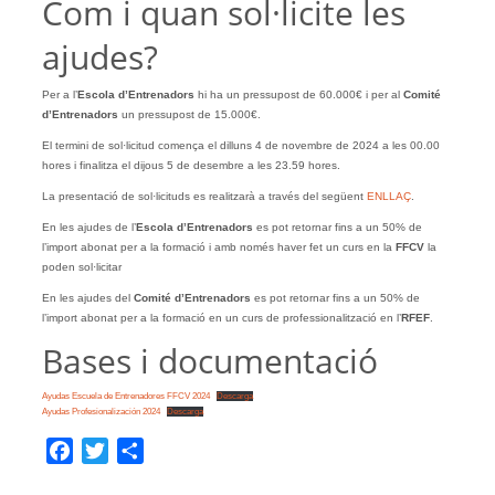
Com i quan sol·licite les
ajudes?
Per a l’
Escola d’Entrenadors
hi ha un pressupost de 60.000€ i per al
Comité
d’Entrenadors
un pressupost de 15.000€.
El termini de sol·licitud comença el dilluns 4 de novembre de 2024 a les 00.00
hores i finalitza el dijous 5 de desembre a les 23.59 hores.
La presentació de sol·licituds es realitzarà a través del següent
ENLLAÇ
.
En les ajudes de l’
Escola d’Entrenadors
es pot retornar fins a un 50% de
l’import abonat per a la formació i amb només haver fet un curs en la
FFCV
la
poden sol·licitar
En les ajudes del
Comité d’Entrenadors
es pot retornar fins a un 50% de
l’import abonat per a la formació en un curs de professionalització en l’
RFEF
.
Bases i documentació
Ayudas Escuela de Entrenadores FFCV 2024
Descarga
Ayudas Profesionalización 2024
Descarga
Facebook
Twitter
Share