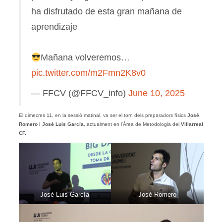
ha disfrutado de esta gran mañana de
aprendizaje
Mañana volveremos…
pic.twitter.com/m2Fmn2K8v0
— FFCV (@FFCV_info)
June 10, 2025
El dimecres 11, en la sessió matinal, va ser el torn dels preparadors físics
José
Romero i José Luis García
, actualment en l’Àrea de Metodologia del
Villarreal
CF.
José Luis García
José Romero