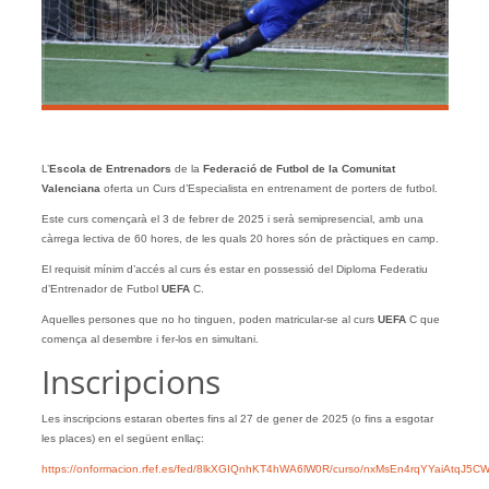
L’
Escola de Entrenadors
de la
Federació de Futbol de la Comunitat
Valenciana
oferta un Curs d’Especialista en entrenament de porters de futbol.
Este curs començarà el 3 de febrer de 2025 i serà semipresencial, amb una
càrrega lectiva de 60 hores, de les quals 20 hores són de pràctiques en camp.
El requisit mínim d’accés al curs és estar en possessió del Diploma Federatiu
d’Entrenador de Futbol
UEFA
C.
Aquelles persones que no ho tinguen, poden matricular-se al curs
UEFA
C que
comença al desembre i fer-los en simultani.
Inscripcions
Les inscripcions estaran obertes fins al 27 de gener de 2025 (o fins a esgotar
les places) en el següent enllaç:
https://onformacion.rfef.es/fed/8lkXGIQnhKT4hWA6lW0R/curso/nxMsEn4rqYYaiAtqJ5C