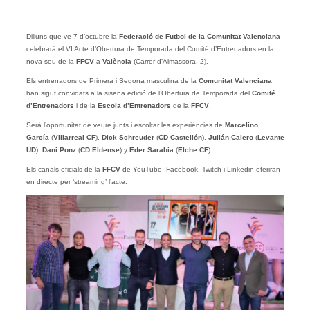
Dilluns que ve 7 d’octubre la
Federació de Futbol de la Comunitat Valenciana
celebrarà el VI Acte d’Obertura de Temporada del Comité d’Entrenadors en la
nova seu de la
FFCV
a
València
(Carrer d’Almassora, 2).
Els entrenadors de Primera i Segona masculina de la
Comunitat Valenciana
han sigut convidats a la sisena edició de l’Obertura de Temporada del
Comité
d’Entrenadors
i de la
Escola d’Entrenadors
de la
FFCV
.
Serà l’oportunitat de veure junts i escoltar les experiències de
Marcelino
García
(
Villarreal CF
),
Dick
Schreuder
(
CD Castellón
),
Julián Calero
(
Levante
UD
),
Dani Ponz
(
CD Eldense
) y
Eder Sarabia
(
Elche
CF
).
Els canals oficials de la
FFCV
de YouTube, Facebook, Twitch i Linkedin oferiran
en directe per ‘streaming’ l’acte.