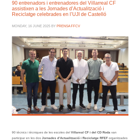
90 entrenadors i entrenadores del Villarreal CF
assistixen a les Jornades d’Actualització i
Reciclatge celebrades en l’UJI de Castelló
MONDAY, 16 JUNE 2025
BY
PRENSA FFCV
90 tècnics i tècniques de les escoles del
Villareal CF i del CD Roda
van
participar en les dos
Jornades d’Actualització i Reciclatge RFEF
organitzades