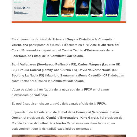
Els entrenadors de futsal de
Primera
i
Segona Divisió
de la
Comunitat
Valenciana
participaran el dilluns 21 d’octubre en el
VI Acte d’Obertura del
Curs d’Entrenadors
organitzat pel
Comité Tècnic d’Entrenadors
de la
Federació de Futbol de la Comunitat Valenciana
.
Santi Valladares (Servigroup Peñiscola FS), Carlos Márquez (Levante UD
FS), Braulio Correal (Family Cash Alzira FS), David Valverde ‘Dada’ (CD
Sporting La Nucia FS)
i
Mauricio Santamaría (Feme Castellón CFS
) debatran
sobre l’estat del futsal en la
Comunitat Valenciana
.
L’acte se celebrarà en l’àgora de la nova seu de la
FFCV
en el carrer
d’Almassora de
València
.
Es podrà seguir en directe a través dels canals oficials de la
FFCV
.
El president de la
Federació de Futbol de la Comunitat Valenciana, Salva
Gomar
, el president del
Comité d’Entrenadors, Kino García
, i el president del
Comité Tècnic de Futbol Sala Nacho Cantó
exerciran d’amfitrions en un
esdeveniment que ja és tradició cada inici de temporada.