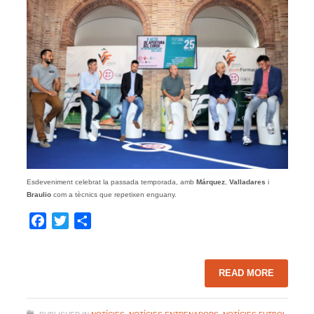
Esdeveniment celebrat la passada temporada, amb
Márquez
,
Valladares
i
Braulio
com a tècnics que repetixen enguany.
Facebook
Twitter
Share
READ MORE