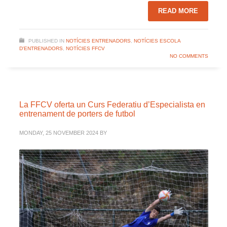
READ MORE
PUBLISHED IN
NOTÍCIES ENTRENADORS
,
NOTÍCIES ESCOLA
D'ENTRENADORS
,
NOTÍCIES FFCV
NO COMMENTS
La FFCV oferta un Curs Federatiu d’Especialista en
entrenament de porters de futbol
MONDAY, 25 NOVEMBER 2024
BY