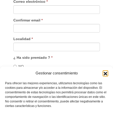
Correo electrónico
*
Confirmar email
*
Localidad
*
¿ Ha sido premiado ?
*
NO
Gestionar consentimiento
SI. Indique numero de acompañantes
Para ofrecer las mejores experiencias, utilizamos tecnologías como las
cookies para almacenar y/o acceder a la información del dispositivo. El
Ley de Protección de Datos
*
consentimiento de estas tecnologías nos permitirá procesar datos como el
comportamiento de navegación o las identificaciones únicas en este sitio.
He leído y acepto la política de protección de
No consentir o retirar el consentimiento, puede afectar negativamente a
datos para que se gestionen mis datos para el
ciertas características y funciones.
canal ético.