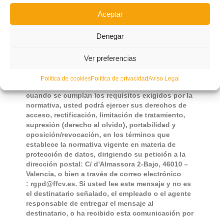
Aviso Legal: La información contenida en este
Aceptar
mensaje y/o archivo(s) adjunto(s), enviada desde
la FEDERACIÓ DE FUTBOL DE LA COMUNITAT
Denegar
VALENCIANA, es confidencial/privilegiada y está
destinada a ser leída sólo por la(s) persona(s) a
la(s) que va dirigida. Le recordamos que sus
Ver preferencias
datos han sido incorporados en el sistema de
tratamiento de la FEDERACIÓ DE FUTBOL DE LA
Política de cookies
Política de privacidad
Aviso Legal
COMUNITAT VALENCIANA y que siempre y
cuando se cumplan los requisitos exigidos por la
normativa, usted podrá ejercer sus derechos de
acceso, rectificación, limitación de tratamiento,
supresión (derecho al olvido), portabilidad y
oposición/revocación, en los términos que
establece la normativa vigente en materia de
protección de datos, dirigiendo su petición a la
dirección postal: C/ d'Almassora 2-Bajo, 46010 –
Valencia, o bien a través de correo electrónico
: rgpd@ffcv.es. Si usted lee este mensaje y no es
el destinatario señalado, el empleado o el agente
responsable de entregar el mensaje al
destinatario, o ha recibido esta comunicación por