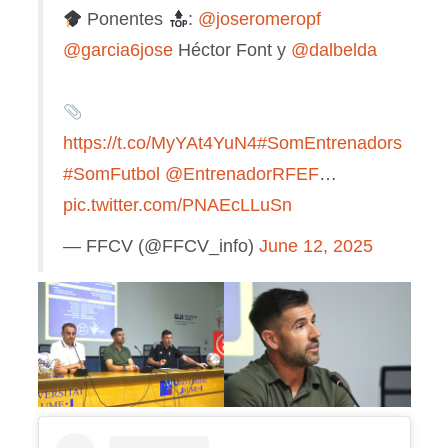
Ponentes
:
@joseromeropf
@garcia6jose
Héctor Font y
@dalbelda
https://t.co/MyYAt4YuN4
#SomEntrenadors
#SomFutbol
@EntrenadorRFEF
…
pic.twitter.com/PNAEcLLuSn
— FFCV (@FFCV_info)
June 12, 2025