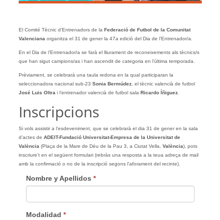
El Comité Tècnic d’Entrenadors de la
Federació de Futbol de la Comunitat
Valenciana
organitza el 31 de gener la 47a edició del Dia de l’Entrenador/a.
En el Dia de l’Entrenador/a se farà el lliurament de reconeixements als tècnics/s
que han sigut campions/as i han ascendit de categoria en l’última temporada.
Prèviament, se celebrarà una taula redona en la qual participaran la
seleccionadora nacional sub-23
Sonia Bermúdez
, el tècnic valencià de futbol
José Luis Oltra
i l’entrenador valencià de futbol sala
Ricardo Íñiguez
.
Inscripcions
Si vols assistir a l’esdeveniment, que se celebrarà el dia 31 de gener en la sala
d’actes de
ADEIT-Fundació Universitat-Empresa de la Universitat de
València
(Plaça de la Mare de Déu de la Pau 3, a Ciutat Vella,
València
), pots
inscriure’t en el següent formulari (rebràs una resposta a la teua adreça de mail
amb la confirmació o no de la inscripció segons l’aforament del recinte).
Nombre y Apellidos
*
Modalidad
*