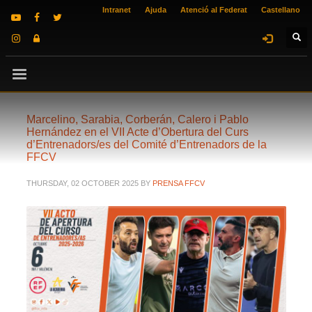
Intranet
Ajuda
Atenció al Federat
Castellano
Marcelino, Sarabia, Corberán, Calero i Pablo
Hernández en el VII Acte d’Obertura del Curs
d’Entrenadors/es del Comité d’Entrenadors de la
FFCV
THURSDAY, 02 OCTOBER 2025
BY
PRENSA FFCV