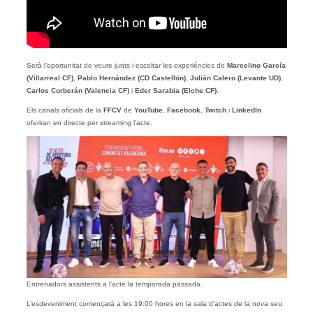
Serà l’oportunitat de veure junts i escoltar les experiències de
Marcelino García
(Villarreal CF)
,
Pablo Hernández (CD Castellón)
,
Julián Calero (Levante UD)
,
Carlos Corberán (Valencia CF)
i
Eder Sarabia (Elche CF)
.
Els canals oficials de la
FFCV
de
YouTube
,
Facebook
,
Twitch
i
LinkedIn
oferiran en directe per streaming l’acte.
Entrenadors assistents a l’acte la temporada passada.
L’esdeveniment començarà a les 19:00 hores en la sala d’actes de la nova seu