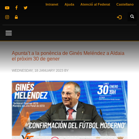
Intranet
Ajuda
Atenció al Federat
Castellano
Apunta’t a la ponència de Ginés Meléndez a Aldaia
el pròxim 30 de gener
WEDNESDAY, 18 JANUARY 2023
BY