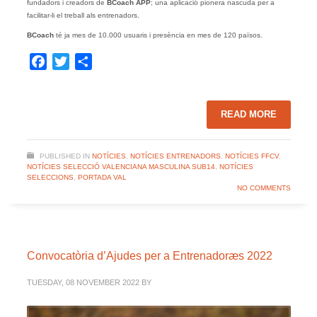
fundadors i creadors de
BCoach APP
; una aplicació pionera nascuda per a
facilitar-li el treball als entrenadors.
BCoach
té ja mes de 10.000 usuaris i presència en mes de 120 països.
Facebook
Twitter
Share
READ MORE
PUBLISHED IN
NOTÍCIES
,
NOTÍCIES ENTRENADORS
,
NOTÍCIES FFCV
,
NOTÍCIES SELECCIÓ VALENCIANA MASCULINA SUB14
,
NOTÍCIES
SELECCIONS
,
PORTADA VAL
NO COMMENTS
Convocatòria d’Ajudes per a Entrenadoræs 2022
TUESDAY, 08 NOVEMBER 2022
BY