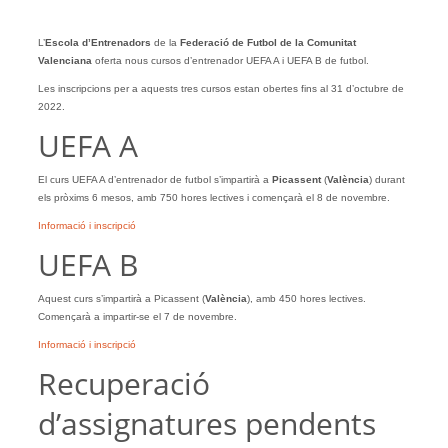
L’
Escola d’Entrenadors
de la
Federació de Futbol de la Comunitat
Valenciana
oferta nous cursos d’entrenador UEFA A i UEFA B de futbol.
Les inscripcions per a aquests tres cursos estan obertes fins al 31 d’octubre de
2022.
UEFA A
El curs UEFA A d’entrenador de futbol s’impartirà a
Picassent
(
València
) durant
els pròxims 6 mesos, amb 750 hores lectives i començarà el 8 de novembre.
Informació i inscripció
UEFA B
Aquest curs s’impartirà a Picassent (
València
), amb 450 hores lectives.
Començarà a impartir-se el 7 de novembre.
Informació i inscripció
Recuperació
d’assignatures pendents