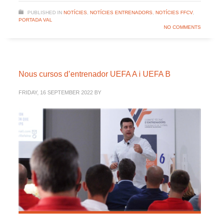
PUBLISHED IN
NOTÍCIES
,
NOTÍCIES ENTRENADORS
,
NOTÍCIES FFCV
,
PORTADA VAL
NO COMMENTS
Nous cursos d’entrenador UEFA A i UEFA B
FRIDAY, 16 SEPTEMBER 2022
BY