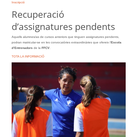
Inscripció
Recuperació
d’assignatures pendents
Aquells alumnes/as de cursos anteriors que tinguen assignatures pendents,
podran matricular-se en les convocatòries extraordinàries que ofereix l’
Escola
d’Entrenadors
de la
FFCV
.
TOTA LA INFORMACIÓ