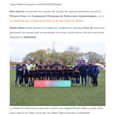
https://www.instagram.com/p/CmOykG3qbyl/
Kino García
va prendre les regnes de l’equip de manera transitòria durant la
Primera Fase
del
Campionat d’Espanya de Seleccions Autonòmiques
, on
el
va classificar per a disputar la Fase Or el mes vinent de febrer
.
Rubén Mora
tindrà davant sí el repte de competir en aqueixa
Fase Or
amb una
generació de xavals que va demostrar tot el seu potencial en els dos encontres
disputats a
Valladolid
.
La Selecció Valenciana masculina sub14 que dirigirà Rubén Mora a partir d’ara
posa abans de l’últim encontre de l’últim CNSA disputat a Valladolid.