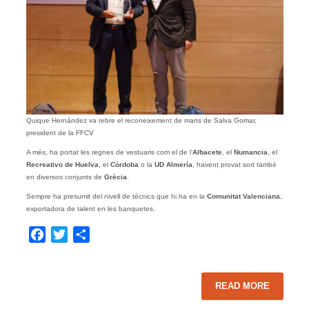
Quique Hernández va rebre el reconeixement de mans de Salva Gomar,
president de la FFCV
A més, ha portat les regnes de vestuaris com el de l’
Albacete
, el
Numancia
, el
Recreativo de Huelva
, el
Córdoba
o la
UD Almería
, havent provat sort també
en diversos conjunts de
Grècia
.
Sempre ha presumit del nivell de tècnics que hi ha en la
Comunitat Valenciana
,
exportadora de talent en les banquetes.
Facebook
Twitter
Share
READ MORE