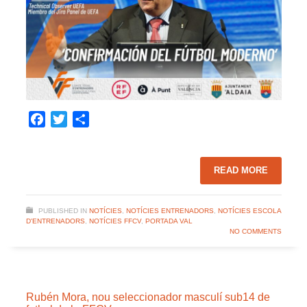
Facebook
Twitter
Share
READ MORE
PUBLISHED IN
NOTÍCIES
,
NOTÍCIES ENTRENADORS
,
NOTÍCIES ESCOLA
D'ENTRENADORS
,
NOTÍCIES FFCV
,
PORTADA VAL
NO COMMENTS
Rubén Mora, nou seleccionador masculí sub14 de