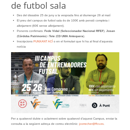
de futbol sala
Des del dissabte 25 de juny a la vesprada fins al diumenge 26 al matí
El preu del campus de futbol sala és de 100€ amb pensió completa i
allotjament (60€ sense allotjament).
Ponents confirmats:
Fede Vidal
(
Seleccionador Nacional RFEF
),
Josan
(
Córdoba Patrimonio
) i
Tete
(
CD UMA Antequera
).
Inscripcions
PUNXANT ACÍ
o en el formulari que hi ha al final d’aquesta
notícia
Per a qualsevol dubte o aclariment sobre qualsevol d’aquest Campus, enviar la
consulta a la següent adreça de correu electrònic:
jcorrecher@ffcv.es
.