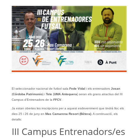
El seleccionador nacional de futbol sala
Fede Vidal
i els entrenadors
Josan
(
Córdoba Patrimonio
) i
Tete
(
UMA Antequera
) seran els grans atractius del III
Campus d’Entrenadors de la
FFCV
.
Ja estan obertes les inscripcions per a aquest esdeveniment que tindrà lloc els
dies 25 i 26 de juny en
Mas Camarena Resort (Bétera)
. A continuació, els
detalls:
III Campus Entrenadors/es