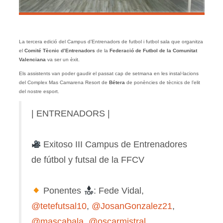
La tercera edició del Campus d’Entrenadors de futbol i futbol sala que organitza
el
Comité Tècnic d’Entrenadors
de la
Federació de Futbol de la Comunitat
Valenciana
va ser un èxit.
Els assistents van poder gaudir el passat cap de setmana en les instal·lacions
del Complex Mas Camarena Resort de
Bétera
de ponències de tècnics de l’elit
del nostre esport.
| ENTRENADORS |
Exitoso III Campus de Entrenadores
de fútbol y futsal de la FFCV
Ponentes
: Fede Vidal,
@tetefutsal10
,
@JosanGonzalez21
,
@mascabala
,
@oscarmistral
,