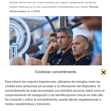
Aquells alumnes/as de cursos anteriors que tinguen assignatures pendents,
podran matricular-se en les convocatòries extraordinàries que ofereix l’
Escola
d’Entrenadors
de la
FFCV
.
Gestionar consentimiento
Para ofrecer las mejores experiencias, utilizamos tecnologías como las
TOTA LA INFORMACIÓ
cookies para almacenar y/o acceder a la información del dispositivo. El
En atenció al que es preveu en la Disposició Addicional Octava del Reial Decret
consentimiento de estas tecnologías nos permitirá procesar datos como el
1363/2007, la Real Federació Espanyola de Futbol manifesta que tota la
comportamiento de navegación o las identificaciones únicas en este sitio.
formació descrita en els apartats anteriors té un reconeixement únic i exclusiu de
No consentir o retirar el consentimiento, puede afectar negativamente a
la UEFA (en el marc de la Convenció de la UEFA sobre Titulacions Tècniques)
ciertas características y funciones.
amb totes les conseqüències que a nivell de participació en competicions oficials