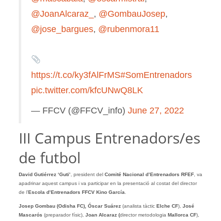
@JoanAlcaraz_
,
@GombauJosep
,
@jose_bargues
,
@rubenmora11
https://t.co/ky3fAlFrMS
#SomEntrenadors
pic.twitter.com/kfcUNwQ8LK
— FFCV (@FFCV_info)
June 27, 2022
III Campus Entrenadors/es
de futbol
David Gutiérrez ‘Guti’
, president del
Comité Nacional d’Entrenadors RFEF
, va
apadrinar aquest campus i va participar en la presentació al costat del director
de l’
Escola d’Entrenadors FFCV Kino García
.
Josep Gombau (Odisha FC), Óscar Suárez
(analista tàctic
Elche CF
),
José
Mascarós
(preparador físic),
Joan Alcaraz (
director metodologia
Mallorca CF
),