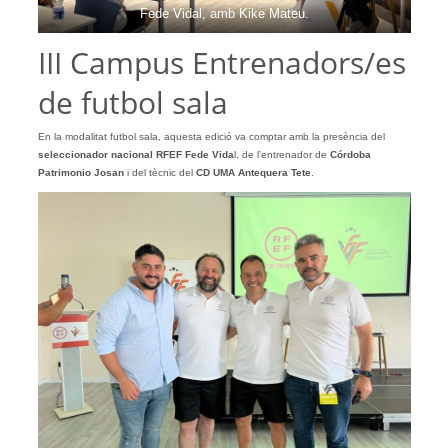
Fede Vidal, amb Kike Mateu.
III Campus Entrenadors/es
de futbol sala
En la modalitat futbol sala, aquesta edició va comptar amb la presència del
seleccionador nacional RFEF Fede Vida
l, de l’entrenador de
Córdoba
Patrimonio Josan
i del tècnic del
CD UMA Antequera Tete
.