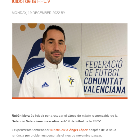
futbol de la FFCV
MONDAY, 19 DECEMBER 2022
BY
Rubén Mora
és l’elegit per a ocupar el càrrec de màxim responsable de la
Selecció Valenciana masculina sub14 de futbol
de la
FFCV
.
L’experimentat entrenador
substitueix a
Ángel López
després de la seua
renúncia per problemes personals el mes de novembre passat.