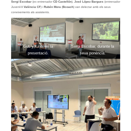
Sergi Escobar
(ex entrenador
CD Castellón
),
José López Bargues
(entrenador
Juvenil A
València CF
) i
Rubén Mora
(
Bcoach
) van delectar amb els seus
coneixements als assistents.
Guti y Kino, en la
Sergi Escobar, durante la
presentació.
seua ponència.