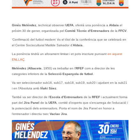
Ginés Meléndez
, technical observer
UEFA
, oferirà una ponència a
Aldaia
el
pròxim 30 de gener, organitzada pel
Comité Tècnic d’Entrenadors
de la
FFCV
.
‘Confirmació del futbol modern‘ és el títol de la conferència que se celebrarà en
el Centre Sociocultural Matilde Salvador d’
Aldaia
.
La ponència tindrà un aforament limitat i et pots inscriure punxant
en aquest
ENLLAÇ
.
Meléndez
(
Albacete
, 1950) va treballar en l’
RFEF
com a director de les
categories inferiors de la
Selecció Espanyola de futbol
.
Va ser seleccionador sub16, sub17, sub18, sub19, sub20 i ajudant en la sub21
i en l’Absoluta amb
Iñaki Sáez
.
També va ser director de l’
Escola d’Entrenadors
de la
RFEF
i actualment forma
part del
Jira Panel
de la
UEFA
, comité d’experts que s’encarrega de l’educació i
la potenciació dels entrenadors. Porta el nom de Jira Panel en honor a
l’entrenador i directiu txec
Vaclav Jira
.