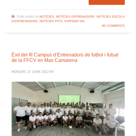
PUBLISHED IN
NOTÍCIES
,
NOTÍCIES ENTRENADORS
,
NOTÍCIES ESCOLA
D'ENTRENADORS
,
NOTÍCIES FFCV
,
PORTADA VAL
NO COMMENTS
Èxit del III Campus d’Entrenadors de futbol i futsal
de la FFCV en Mas Camarena
MONDAY, 27 JUNE 2022
BY