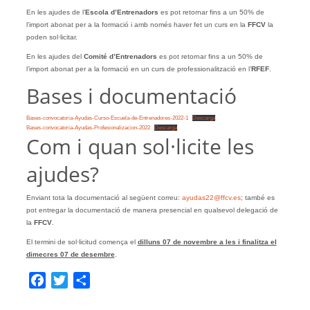
En les ajudes de l’
Escola d’Entrenadors
es pot retornar fins a un 50% de
l’import abonat per a la formació i amb només haver fet un curs en la
FFCV
la
poden sol·licitar.
En les ajudes del
Comité d’Entrenadors
es pot retornar fins a un 50% de
l’import abonat per a la formació en un curs de professionalització en l’
RFEF
.
Bases i documentació
Bases-convocatoria-Ayudas-Curso-Escuela-de-Entrenadores-2022-1
Descarga
Bases-convocatoria-Ayudas-Profesionalizacion-2022
Descarga
Com i quan sol·licite les
ajudes?
Enviant tota la documentació al següent correu:
ayudas22@ffcv.es
; també es
pot entregar la documentació de manera presencial en qualsevol delegació de
la
FFCV
.
El termini de sol·licitud comença el
dilluns 07 de novembre a les i finalitza el
dimecres 07 de desembre
.
Facebook
Twitter
Share