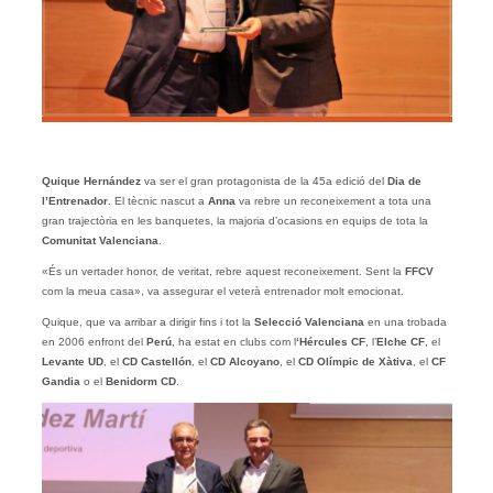
Quique Hernández
va ser el gran protagonista de la 45a edició del
Dia de
l’Entrenador
. El tècnic nascut a
Anna
va rebre un reconeixement a tota una
gran trajectòria en les banquetes, la majoria d’ocasions en equips de tota la
Comunitat Valenciana
.
«És un vertader honor, de veritat, rebre aquest reconeixement. Sent la
FFCV
com la meua casa», va assegurar el veterà entrenador molt emocionat.
Quique, que va arribar a dirigir fins i tot la
Selecció Valenciana
en una trobada
en 2006 enfront del
Perú
, ha estat en clubs com l
‘Hércules CF
, l’
Elche CF
, el
Levante UD
, el
CD Castellón
, el
CD Alcoyano
, el
CD Olímpic de Xàtiva
, el
CF
Gandia
o el
Benidorm CD
.