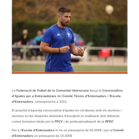
La
Federació de Futbol de la Comunitat Valenciana
llança la
Convocatòria
d’Ajudes per a Entrenadoræs
del
Comité Tècnic d’Entrenadors
i l’
Escola
d’Entrenadors
, corresponents a 2022.
El propòsit d’aquesta convocatòria d’ajudes és col·laborar amb els alumnes i
alumnes en les despeses derivades d’inscripció i/o realització dels diferents
cursos formatius oferits per la
FFCV
i de professionalització de la
RFEF
.
Per a l’
Escola d’Entrenadors
hi ha un pressupost de 60.000€ i per al
Comité
d’Entrenadors
un pressupost de 15.000€