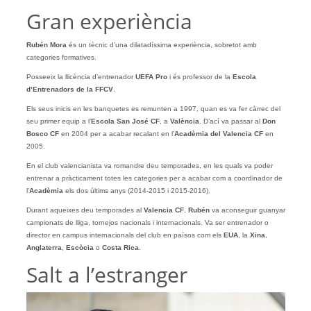
Gran experiència
Rubén Mora
és un tècnic d’una dilatadíssima experiència, sobretot amb
categories formatives.
Posseeix la llicència d’entrenador
UEFA Pro
i és professor de la
Escola
d’Entrenadors de la FFCV
.
Els seus inicis en les banquetes es remunten a 1997, quan es va fer càrrec del
seu primer equip a l’
Escola San José CF
, a
València
. D’ací va passar al
Don
Bosco CF
en 2004 per a acabar recalant en l’
Acadèmia del Valencia CF
en
2005.
En el club valencianista va romandre deu temporades, en les quals va poder
entrenar a pràcticament totes les categories per a acabar com a coordinador de
l’
Acadèmia
els dos últims anys (2014-2015 i 2015-2016).
Durant aqueixes deu temporades al
Valencia CF
,
Rubén
va aconseguir guanyar
campionats de lliga, tornejos nacionals i internacionals. Va ser entrenador o
director en campus internacionals del club en països com els
EUA
, la
Xina
,
Anglaterra
,
Escòcia
o
Costa Rica
.
Salt a l’estranger