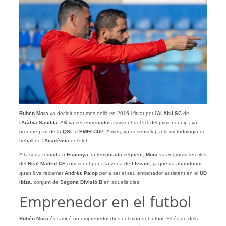
Rubén Mora
va decidir anar més enllà en 2016 i fitxar per l’
Al-Ahli SC
de
l’
Aràbia Saudita
. Allí va ser entrenador assistent del CT del primer equip i va
prendre part de la
QSL
i l’
EMIR CUP
. A més, va desenvolupar la metodologia de
treball de l’
Acadèmia
del club.
A la seua tornada a
Espanya
, la temporada següent,
Mora
va engrossir les files
del
Real Madrid CF
com scout per a la zona de
Llevant
, ja que va abandonar
quan li va reclamar
Andrés Palop
per a ser el seu entrenador assistent en el
UD
Ibiza
, conjunt de
Segona Divisió B
en aquells dies.
Emprenedor en el futbol
Rubén Mora
és també un emprenedor dins del món del futbol. Ell és un dels