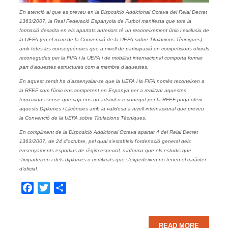
En atenció al que es preveu en la Disposició Addicional Octava del Reial Decret
1363/2007, la Real Federació Espanyola de Futbol manifesta que tota la
formació descrita en els apartats anteriors té un reconeixement únic i exclusiu de
la UEFA (en el marc de la Convenció de la UEFA sobre Titulacions Tècniques)
amb totes les conseqüències que a nivell de participació en competicions oficials
reconegudes per la FIFA i la UEFA i de mobilitat internacional comporta formar
part d’aquestes estructures com a membre d’aquestes.
En aquest sentit ha d’assenyalar-se que la UEFA i la FIFA només reconeixen a
la RFEF com l’únic ens competent en Espanya per a realitzar aquestes
formacions sense que cap ens no adscrit o reconegut per la RFEF puga oferir
aquests Diplomes i Llicències amb la validesa a nivell internacional que preveu
la Convenció de la UEFA sobre Titulacions Tècniques.
En compliment de la Disposició Addicional Octava apartat 4 del Reial Decret
1363/2007, de 24 d’octubre, pel qual s’estableix l’ordenació general dels
ensenyaments esportius de règim especial, s’informa que els estudis que
s’imparteixen i dels diplomes o certificats que s’expedeixen no tenen el caràcter
d’oficial.
Facebook
Twitter
Share
READ MORE