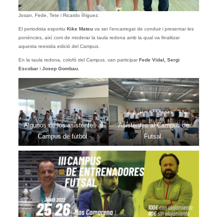
Josan, Fede, Tete i Ricardo Íñiguez.
El periodista esportiu
Kike Mateu
va ser l’encarregat de conduir i presentar les
ponències, així com de moderar la taula redona amb la qual va finalitzar
aquesta reeixida edició del Campus.
En la taula redona, colofó del Campus, van participar
Fede Vidal, Sergi
Escobar
i
Josep Gombau
.
Algunos de los asistentes al
Asistentes al Campus de
Campus de fútbol.
Futsal.