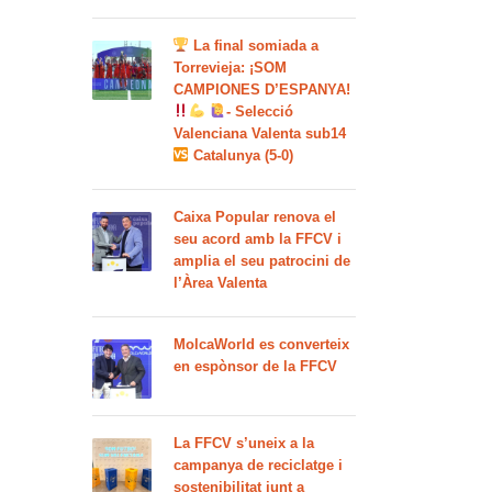
La final somiada a
Torrevieja: ¡SOM
CAMPIONES D’ESPANYA!
- Selecció
Valenciana Valenta sub14
Catalunya (5-0)
Caixa Popular renova el
seu acord amb la FFCV i
amplia el seu patrocini de
l’Àrea Valenta
MolcaWorld es converteix
en espònsor de la FFCV
La FFCV s’uneix a la
campanya de reciclatge i
sostenibilitat junt a