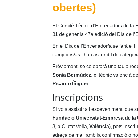
obertes)
El Comité Tècnic d’Entrenadors de la
F
31 de gener la 47a edició del Dia de l’
En el Dia de l’Entrenador/a se farà el 
campions/as i han ascendit de categori
Prèviament, se celebrarà una taula red
Sonia Bermúdez
, el tècnic valencià d
Ricardo Íñiguez
.
Inscripcions
Si vols assistir a l’esdeveniment, que s
Fundació Universitat-Empresa de la U
3, a Ciutat Vella,
València
), pots inscri
adreça de mail amb la confirmació o no 