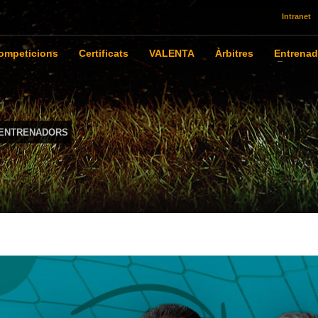
Intranet
ompeticions
Certificats
VALENTA
Àrbitres
Entrenad
 ENTRENADORS