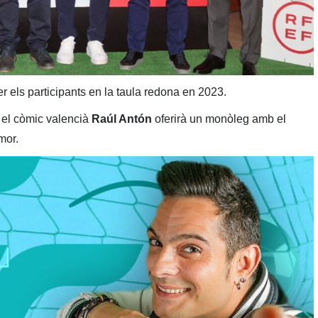
r els participants en la taula redona en 2023.
 el còmic valencià
Raúl Antón
oferirà un monòleg amb el
mor.