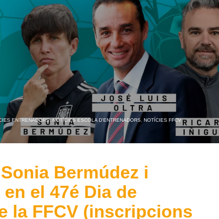
CIES ENTRENADORS
,
NOTÍCIES ESCOLA D'ENTRENADORS
,
NOTÍCIES FFCV
, Sonia Bermúdez i
 en el 47é Dia de
e la FFCV (inscripcions