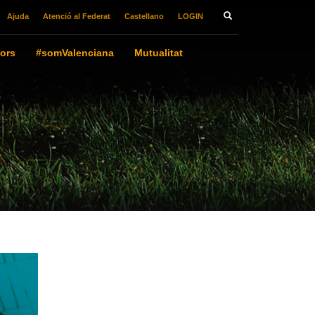
Ajuda
Atenció al Federat
Castellano
LOGIN
ors
#somValenciana
Mutualitat