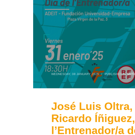
WEDNESDAY, 08 JANUARY 2025
/
PUBLISHED IN
NOTÍ
José Luis Oltra
Ricardo Íñiguez,
l’Entrenador/a d