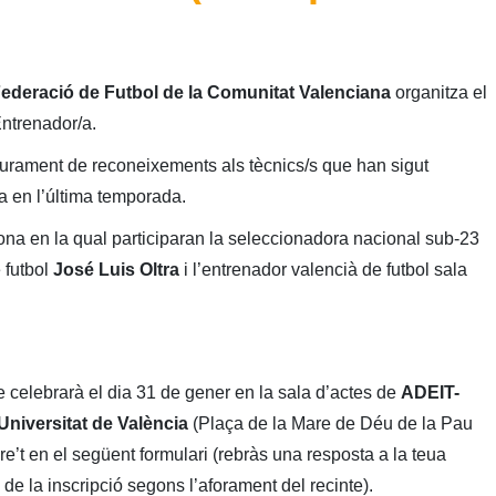
ederació de Futbol de la Comunitat Valenciana
organitza el
Entrenador/a.
lliurament de reconeixements als tècnics/s que han sigut
a en l’última temporada.
ona en la qual participaran la seleccionadora nacional sub-23
e futbol
José Luis Oltra
i l’entrenador valencià de futbol sala
e celebrarà el dia 31 de gener en la sala d’actes de
ADEIT-
niversitat de València
(Plaça de la Mare de Déu de la Pau
ure’t en el següent formulari (rebràs una resposta a la teua
de la inscripció segons l’aforament del recinte).