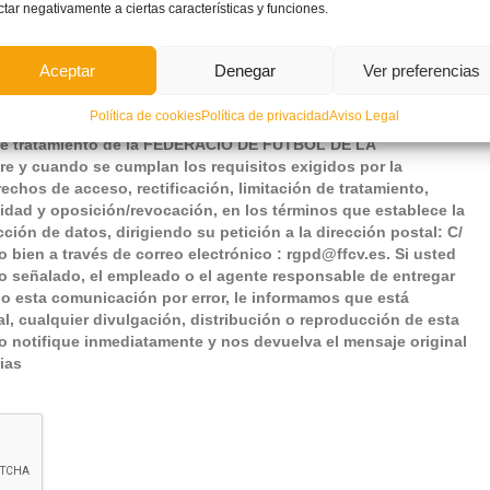
ctar negativamente a ciertas características y funciones.
cción de datos para que se gestionen mis datos para el canal ético.
Aceptar
Denegar
Ver preferencias
 en este mensaje y/o archivo(s) adjunto(s), enviada desde la
T VALENCIANA, es confidencial/privilegiada y está
Política de cookies
Política de privacidad
Aviso Legal
ersona(s) a la(s) que va dirigida. Le recordamos que sus datos
 de tratamiento de la FEDERACIÓ DE FUTBOL DE LA
y cuando se cumplan los requisitos exigidos por la
echos de acceso, rectificación, limitación de tratamiento,
lidad y oposición/revocación, en los términos que establece la
ción de datos, dirigiendo su petición a la dirección postal: C/
o bien a través de correo electrónico : rgpd@ffcv.es. Si usted
io señalado, el empleado o el agente responsable de entregar
ido esta comunicación por error, le informamos que está
al, cualquier divulgación, distribución o reproducción de esta
 notifique inmediatamente y nos devuelva el mensaje original
ias