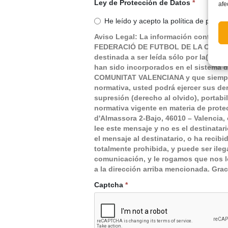
Ley de Protección de Datos
*
afe
He leído y acepto la política de prote
Aviso Legal: La información contenida
FEDERACIÓ DE FUTBOL DE LA COMUNITA
destinada a ser leída sólo por la(s) p
han sido incorporados en el sistema
COMUNITAT VALENCIANA y que siempre 
normativa, usted podrá ejercer sus der
supresión (derecho al olvido), portabi
normativa vigente en materia de protec
d'Almassora 2-Bajo, 46010 – Valencia, 
lee este mensaje y no es el destinatar
el mensaje al destinatario, o ha recib
totalmente prohibida, y puede ser ileg
comunicación, y le rogamos que nos lo
a la dirección arriba mencionada. Grac
Captcha
*