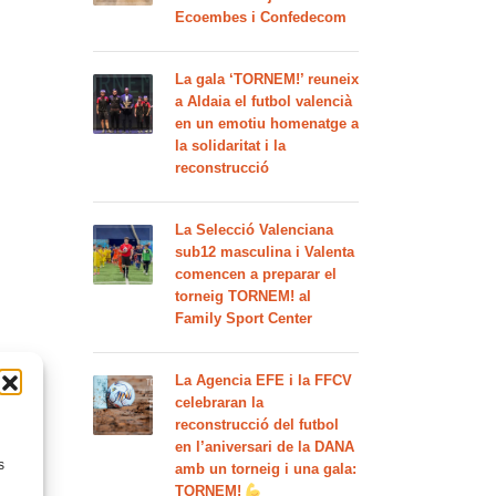
Ecoembes i Confedecom
La gala ‘TORNEM!’ reuneix
a Aldaia el futbol valencià
en un emotiu homenatge a
la solidaritat i la
reconstrucció
La Selecció Valenciana
sub12 masculina i Valenta
comencen a preparar el
torneig TORNEM! al
Family Sport Center
La Agencia EFE i la FFCV
celebraran la
reconstrucció del futbol
en l’aniversari de la DANA
s
amb un torneig i una gala:
TORNEM!