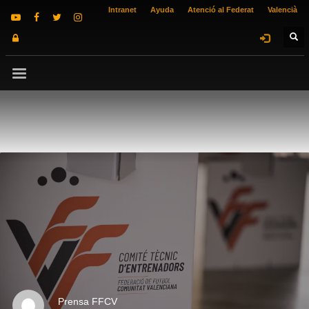
Intranet
Ayuda
Atenció al Federat
Valencià
Prensa FFCV