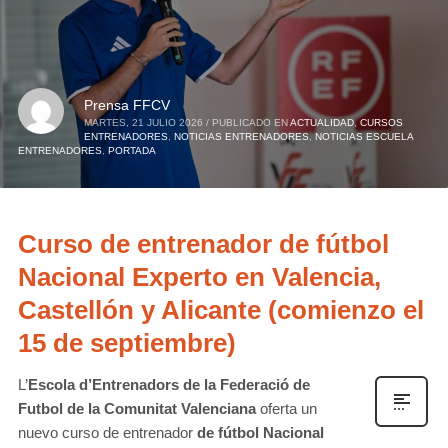
Prensa FFCV
MARTES, 21 JULIO 2026
/
PUBLICADO EN
ACTUALIDAD
,
CURSOS
ENTRENADORES
,
NOTICIAS ENTRENADORES
,
NOTICIAS ESCUELA
ENTRENADORES
,
PORTADA
Curso de entrenador de fútbol
Nacional Experto en Valencia,
Castellón y Alicante (comienzo el
15 de septiembre)
L’
Escola d’Entrenadors de la Federació de
Futbol de la Comunitat Valenciana
oferta un
nuevo curso de entrenador
de fútbol Nacional