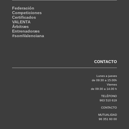
Federación
Competiciones
Certificados
VALENTA
Árbitræs
Entrenadoræs
#somValenciana
CONTACTO
Lunes a jueves
de 09:30 a 15.00h
Viernes
de 09:30 a 14.00 h
TELÉFONO
963 510 619
CONTACTO
MUTUALIDAD
96 351 60 00