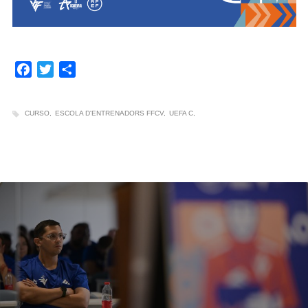
Facebook
Twitter
Compartir
CURSO
ESCOLA D'ENTRENADORS FFCV
UEFA C