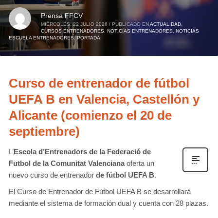
Prensa FFCV
MIÉRCOLES, 22 JULIO 2026
/
PUBLICADO EN
ACTUALIDAD
,
CURSOS ENTRENADORES
,
NOTICIAS ENTRENADORES
,
NOTICIAS
ESCUELA ENTRENADORES
,
PORTADA
Curso de entrenador de fútbol
UEFA B en Valencia, Castellón y
Alicante (comienzo el 20 de
septiembre)
L’
Escola d’Entrenadors de la Federació de
Futbol de la Comunitat Valenciana
oferta un
nuevo curso de entrenador
de fútbol UEFA B
.
El Curso de Entrenador de Fútbol UEFA B se desarrollará
mediante el sistema de formación dual y cuenta con 28 plazas.