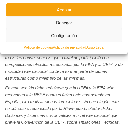
Aceptar
En atención a lo previsto en la Disposición Adicional Octava del
Denegar
Real Decreto
1363/2007, la Real Federación Española de Fútbol manifiesta
Configuración
que toda la formaicón descrita en los apartados anteriores tiene
un reconocimiento único y exclusivo de la UEFA (en el marco
Política de cookies
Política de privacidad
Aviso Legal
de la Convención de la UEFA sobre Titulaciones Técnicas) con
todas las consecuencias que a nivel de participación en
competiciones oficiales reconocidas por la FIFA y la UEFA y de
movilidad internacional conlleva formar parte de dichas
estructuras como miembro de las mismas.
En este sentido debe señalarse que la UEFA y la FIFA sólo
reconocen a la RFEF como el único ente competente en
España para realizar dichas formaciones sin que ningún ente
no adscrito o reconocido por la RFEF pueda ofertar dichos
Diplomas y Licencias con la validez a nivel internacional que
prevé la Convención de la UEFA sobre Titulaciones Técnicas.