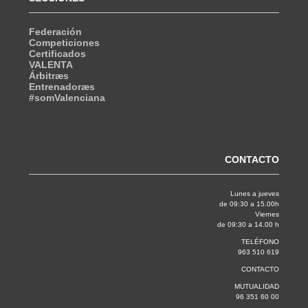
Federación
Competiciones
Certificados
VALENTA
Árbitræs
Entrenadoræs
#somValenciana
CONTACTO
Lunes a jueves
de 09:30 a 15.00h
Viernes
de 09:30 a 14.00 h
TELÉFONO
963 510 619
CONTACTO
MUTUALIDAD
96 351 60 00