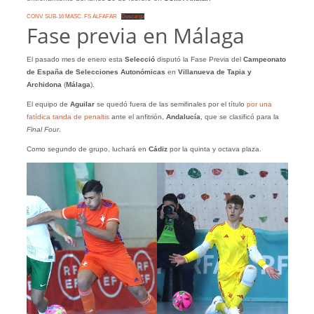
CONV. SUB-16 MASC. FS ALFAFAR
Descarga
Fase previa en Málaga
El pasado mes de enero esta
Selecció
disputó la Fase Previa del
Campeonato
de España de Selecciones Autonómicas
en
Villanueva de Tapia y
Archidona
(
Málaga
).
El equipo de
Aguilar
se quedó fuera de las semifinales por el título
por una
fatídica tanda de penaltis
ante el anfitrión,
Andalucía
, que se clasificó para la
Final Four
.
Como segundo de grupo, luchará en
Cádiz
por la quinta y octava plaza.