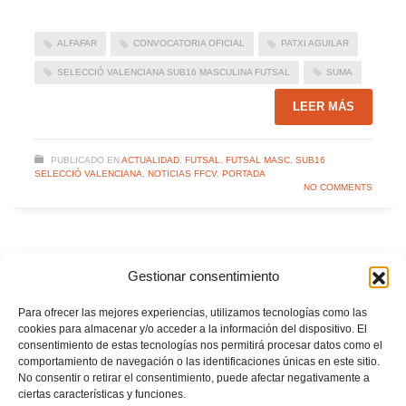
ALFAFAR
CONVOCATORIA OFICIAL
PATXI AGUILAR
SELECCIÓ VALENCIANA SUB16 MASCULINA FUTSAL
SUMA
LEER MÁS
PUBLICADO EN
ACTUALIDAD
,
FUTSAL
,
FUTSAL MASC. SUB16
SELECCIÓ VALENCIANA
,
NOTICIAS FFCV
,
PORTADA
NO COMMENTS
CONVOCATORIA OFICIAL: Esta es la Selecció
Gestionar consentimiento
Valenciana masculina sub16 de futsal que disputará
la Fase Previa del CESA en Málaga
Para ofrecer las mejores experiencias, utilizamos tecnologías como las
cookies para almacenar y/o acceder a la información del dispositivo. El
JUEVES, 08 ENERO 2026
POR
PRENSA FFCV
consentimiento de estas tecnologías nos permitirá procesar datos como el
comportamiento de navegación o las identificaciones únicas en este sitio.
No consentir o retirar el consentimiento, puede afectar negativamente a
ciertas características y funciones.