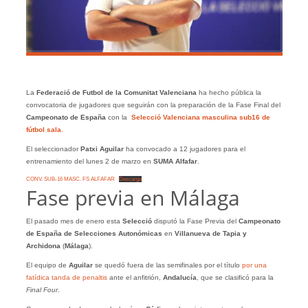
La
Federació de Futbol de la Comunitat Valenciana
ha hecho pública la
convocatoria de jugadores que seguirán con la preparación de la Fase Final del
Campeonato de España
con la
Selecció Valenciana masculina sub16 de
fútbol sala
.
El seleccionador
Patxi Aguilar
ha convocado a 12 jugadores para el
entrenamiento del lunes 2 de marzo en
SUMA Alfafar
.
CONV. SUB-16 MASC. FS ALFAFAR
Descarga
Fase previa en Málaga
El pasado mes de enero esta
Selecció
disputó la Fase Previa del
Campeonato
de España de Selecciones Autonómicas
en
Villanueva de Tapia y
Archidona
(
Málaga
).
El equipo de
Aguilar
se quedó fuera de las semifinales por el título
por una
fatídica tanda de penaltis
ante el anfitrión,
Andalucía
, que se clasificó para la
Final Four
.