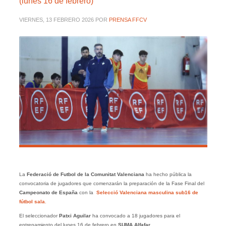
(lunes 16 de febrero)
VIERNES, 13 FEBRERO 2026
POR
PRENSA FFCV
La
Federació de Futbol de la Comunitat Valenciana
ha hecho pública la
convocatoria de jugadores que comenzarán la preparación de la Fase Final del
Campeonato de España
con la
Selecció Valenciana masculina sub16 de
fútbol sala
.
El seleccionador
Patxi Aguilar
ha convocado a 18 jugadores para el
entrenamiento del lunes 16 de febrero en
SUMA Alfafar
.