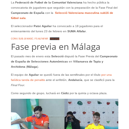
La
Federació de Futbol de la Comunitat Valenciana
ha hecho pública la
convocatoria de jugadores que seguirán con la preparación de la Fase Final del
Campeonato de España
con la
Selecció Valenciana masculina sub16 de
fútbol sala
.
El seleccionador
Patxi Aguilar
ha convocado a 18 jugadores para el
entrenamiento del lunes 23 de febrero en
SUMA Alfafar
.
CONV. SUB-16 MASC. FS ALFAFAR
Descarga
Fase previa en Málaga
El pasado mes de enero esta
Selecció
disputó la Fase Previa del
Campeonato
de España de Selecciones Autonómicas
en
Villanueva de Tapia y
Archidona
(
Málaga
).
El equipo de
Aguilar
se quedó fuera de las semifinales por el título
por una
fatídica tanda de penaltis
ante el anfitrión,
Andalucía
, que se clasificó para la
Final Four
.
Como segundo de grupo, luchará en
Cádiz
por la quinta y octava plaza.