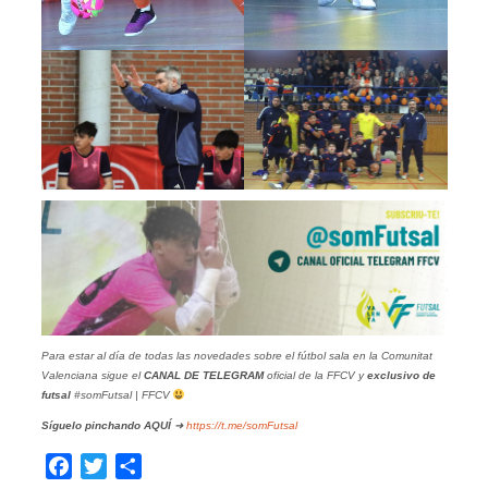
Para estar al día de todas las novedades sobre el fútbol sala en la Comunitat
Valenciana sigue el
CANAL DE TELEGRAM
oficial de la FFCV y
exclusivo de
futsal
#somFutsal | FFCV
Síguelo pinchando
AQUÍ
➜
https://t.me/somFutsal
Facebook
Twitter
Compartir