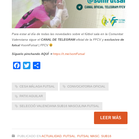
Para estar al día de todas las novedades sobre el fútbol sala en la Comunitat
Valenciana sigue el
CANAL DE TELEGRAM
oficial de la FFCV y
exclusivo de
futsal
#somFutsal | FFCV
Síguelo pinchando
AQUÍ
➜
https://t.me/somFutsal
Facebook
Twitter
Compartir
CESA MÁLAGA FUTSAL
CONVOCATORIA OFICIAL
PATXI AGUILAR
SELECCIÓ VALENCIANA SUB16 MASCULINA FUTSAL
LEER MÁS
PUBLICADO EN
ACTUALIDAD
,
FUTSAL
,
FUTSAL MASC. SUB16