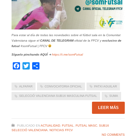
Para estar al día de todas las novedades sobre el fútbol sala en la Comunitat
Valenciana sigue el
CANAL DE TELEGRAM
oficial de la FFCV y
exclusivo de
futsal
#somFutsal | FFCV
Síguelo pinchando
AQUÍ
➜
https://t.me/somFutsal
Facebook
Twitter
Compartir
ALFAFAR
CONVOCATORIA OFICIAL
PATXI AGUILAR
SELECCIÓ VALENCIANA SUB16 MASCULINA FUTSAL
SUMA
LEER MÁS
PUBLICADO EN
ACTUALIDAD
,
FUTSAL
,
FUTSAL MASC. SUB16
SELECCIÓ VALENCIANA
,
NOTICIAS FFCV
NO COMMENTS