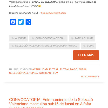
Valenciana sigue el
CANAL DE TELEGRAM
oficial de la FFCV y
exclusivo de
futsal
#somFutsal | FFCV
Síguelo pinchando
AQUÍ
➜
https://t.me/somFutsal
Facebook
Twitter
Compartir
ALFAFAR
CONVOCATORIA OFICIAL
PATXI AGUILAR
SELECCIÓ VALENCIANA SUB16 MASCULINA FUTSAL
SUMA
LEER MÁS
PUBLICADO EN
ACTUALIDAD
,
FUTSAL
,
FUTSAL MASC. SUB16
SELECCIÓ VALENCIANA
,
NOTICIAS FFCV
NO COMMENTS
CONVOCATORIA: Entrenamiento de la Selecció
Valenciana masculina sub16 de futsal en Alfafar