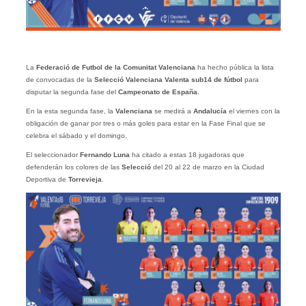
La
Federació de Futbol de la Comunitat Valenciana
ha hecho pública la lista
de convocadas de la
Selecció Valenciana Valenta sub14 de fútbol
para
disputar la segunda fase del
Campeonato de España
.
En la esta segunda fase, la
Valenciana
se medirá a
Andalucía
el viernes con la
obligación de ganar por tres o más goles para estar en la Fase Final que se
celebra el sábado y el domingo.
El seleccionador
Fernando Luna
ha citado a estas 18 jugadoras que
defenderán los colores de las
Selecció
del 20 al 22 de marzo en la Ciudad
Deportiva de
Torrevieja
.