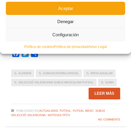
Aceptar
Denegar
Para estar al día de todas las novedades sobre el fútbol sala en la Comunitat
Valenciana sigue el
CANAL DE TELEGRAM
oficial de la FFCV y
exclusivo de
Configuración
futsal
#somFutsal | FFCV
Síguelo pinchando
AQUÍ
➜
https://t.me/somFutsal
Política de cookies
Política de privacidad
Aviso Legal
Facebook
Twitter
Compartir
ALFAFAR
CONVOCATORIA OFICIAL
PATXI AGUILAR
SELECCIÓ VALENCIANA SUB16 MASCULINA FUTSAL
SUMA
LEER MÁS
PUBLICADO EN
ACTUALIDAD
,
FUTSAL
,
FUTSAL MASC. SUB16
SELECCIÓ VALENCIANA
,
NOTICIAS FFCV
NO COMMENTS