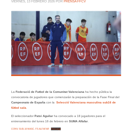
VIERNES, 13 FEBRERO 2026
POR
PRENSA FFCV
La
Federació de Futbol de la Comunitat Valenciana
ha hecho pública la
convocatoria de jugadores que comenzarán la preparación de la Fase Final del
Campeonato de España
con la
Selecció Valenciana masculina sub16 de
fútbol sala
.
El seleccionador
Patxi Aguilar
ha convocado a 18 jugadores para el
entrenamiento del lunes 16 de febrero en
SUMA Alfafar
.
CONV. SUB-16 MASC. FS ALFAFAR
Descarga