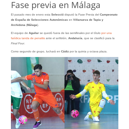
Fase previa en Málaga
El pasado mes de enero esta
Selecció
disputó la Fase Previa del
Campeonato
de España de Selecciones Autonómicas
en
Villanueva de Tapia y
Archidona
(
Málaga
).
El equipo de
Aguilar
se quedó fuera de las semifinales por el título
por una
fatídica tanda de penaltis
ante el anfitrión,
Andalucía
, que se clasificó para la
Final Four
.
Como segundo de grupo, luchará en
Cádiz
por la quinta y octava plaza.