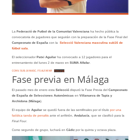
La
Federació de Futbol de la Comunitat Valenciana
ha hecho pública la
convocatoria de jugadores que seguirán con la preparación de la Fase Final del
Campeonato de España
con la
Selecció Valenciana masculina sub16 de
fútbol sala
.
El seleccionador
Patxi Aguilar
ha convocado a 12 jugadores para el
entrenamiento del lunes 2 de marzo en
SUMA Alfafar
.
CONV. SUB-16 MASC. FS ALFAFAR
Descarga
Fase previa en Málaga
El pasado mes de enero esta
Selecció
disputó la Fase Previa del
Campeonato
de España de Selecciones Autonómicas
en
Villanueva de Tapia y
Archidona
(
Málaga
).
El equipo de
Aguilar
se quedó fuera de las semifinales por el título
por una
fatídica tanda de penaltis
ante el anfitrión,
Andalucía
, que se clasificó para la
Final Four
.
Como segundo de grupo, luchará en
Cádiz
por la quinta y octava plaza.