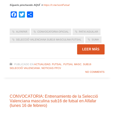
Síguelo pinchando
AQUÍ
➜
https://t.me/somFutsal
Facebook
Twitter
Compartir
ALFAFAR
CONVOCATORIA OFICIAL
PATXI AGUILAR
SELECCIÓ VALENCIANA SUB16 MASCULINA FUTSAL
SUMA
LEER MÁS
PUBLICADO EN
ACTUALIDAD
,
FUTSAL
,
FUTSAL MASC. SUB16
SELECCIÓ VALENCIANA
,
NOTICIAS FFCV
NO COMMENTS
CONVOCATORIA: Entrenamiento de la Selecció
Valenciana masculina sub16 de futsal en Alfafar
(lunes 16 de febrero)