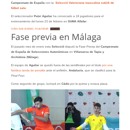
Campeonato de España
con la
Selecció Valenciana masculina sub16 de
fútbol sala
.
El seleccionador
Patxi Aguilar
ha convocado a 18 jugadores para el
entrenamiento del lunes 23 de febrero en
SUMA Alfafar
.
CONV. SUB-16 MASC. FS ALFAFAR
Descarga
Fase previa en Málaga
El pasado mes de enero esta
Selecció
disputó la Fase Previa del
Campeonato
de España de Selecciones Autonómicas
en
Villanueva de Tapia y
Archidona
(
Málaga
).
El equipo de
Aguilar
se quedó fuera de las semifinales por el título
por una
fatídica tanda de penaltis
ante el anfitrión,
Andalucía
, que se clasificó para la
Final Four
.
Como segundo de grupo, luchará en
Cádiz
por la quinta y octava plaza.