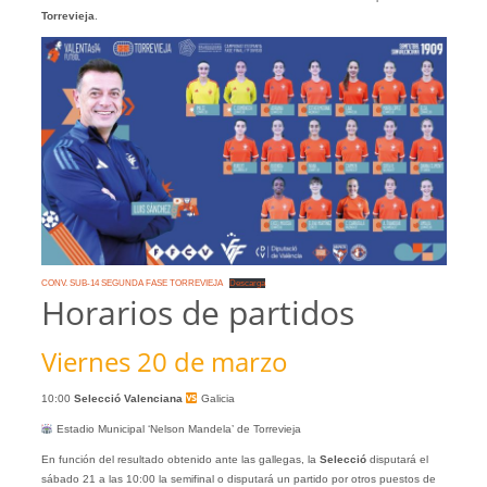
Torrevieja
.
CONV. SUB-14 SEGUNDA FASE TORREVIEJA
Descarga
Horarios de partidos
Viernes 20 de marzo
10:00
Selecció Valenciana
Galicia
Estadio Municipal ‘Nelson Mandela’ de Torrevieja
En función del resultado obtenido ante las gallegas, la
Selecció
disputará el
sábado 21 a las 10:00 la semifinal o disputará un partido por otros puestos de