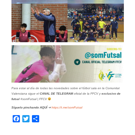
Para estar al día de todas las novedades sobre el fútbol sala en la Comunitat
Valenciana sigue el
CANAL DE TELEGRAM
oficial de la FFCV y
exclusivo de
futsal
#somFutsal | FFCV
Síguelo pinchando
AQUÍ
➜
https://t.me/somFutsal
Facebook
Twitter
Compartir