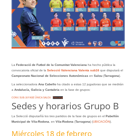
La
Federació de Futbol de la Comunitat Valenciana
ha hecho pública la
convocatoria oficial de la
Selecció Valenciana Valenta sub16
que disputará el
Campeonato Nacional de Selecciones Autonómicas
en
Salou
(
Tarragona
).
La seleccionadora
Ana Cabello
ha citado a estas 12 jugadoras que se medirán
a
Andalucía, Galicia y Cantabria
en la fase de grupos:
CONV. SUB-16 FASE ÚNICA SALOU
Descarga
Sedes y horarios Grupo B
La Selecció disputarñá los tres partidos de la fase de grupos en el
Pabellón
Municipal de Vila-Rodona
, en
Vila-Rodona
(
Tarragona
) (
UBICACIÓN
).
Miércoles 18 de febrero