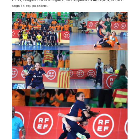
sub19
, categoría que se extingue en los
Campeonatos de España
, se hace
cargo del equipo cadete.