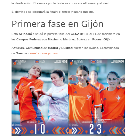
la clasificación. El viernes por la tarde se conocerá el horario y el rival.
El domingo se disputará la final y el tercer y cuarto puesto.
Primera fase en Gijón
Esta
Selecció
disputó la primera fase del
CESA
del 11 al 14 de diciembre en
los
Campos Federativos Maximino Martínez Suárez
en
Roces
,
Gijón
.
Asturias
,
Comunidad
de
Madrid
y
Euskadi
fueron los rivales. El combinado
de
Sánchez
sumó cuatro puntos
.