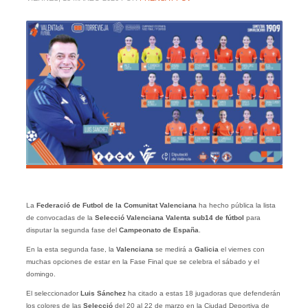
La
Federació de Futbol de la Comunitat Valenciana
ha hecho pública la lista
de convocadas de la
Selecció Valenciana Valenta sub14 de fútbol
para
disputar la segunda fase del
Campeonato de España
.
En la esta segunda fase, la
Valenciana
se medirá a
Galicia
el viernes con
muchas opciones de estar en la Fase Final que se celebra el sábado y el
domingo.
El seleccionador
Luis Sánchez
ha citado a estas 18 jugadoras que defenderán
los colores de las
Selecció
del 20 al 22 de marzo en la Ciudad Deportiva de