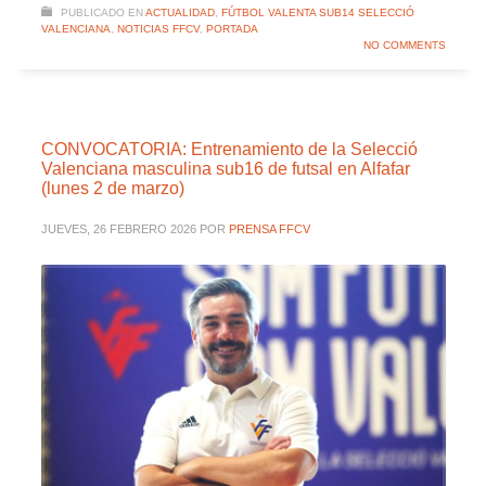
PUBLICADO EN
ACTUALIDAD
,
FÚTBOL VALENTA SUB14 SELECCIÓ
VALENCIANA
,
NOTICIAS FFCV
,
PORTADA
NO COMMENTS
CONVOCATORIA: Entrenamiento de la Selecció
Valenciana masculina sub16 de futsal en Alfafar
(lunes 2 de marzo)
JUEVES, 26 FEBRERO 2026
POR
PRENSA FFCV