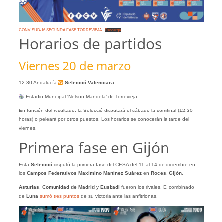
CONV. SUB-16 SEGUNDA FASE TORREVIEJA
Descarga
Horarios de partidos
Viernes 20 de marzo
12:30 Andalucía
Selecció Valenciana
Estadio Municipal ‘Nelson Mandela’ de Torrevieja
En función del resultado, la Selecció disputará el sábado la semifinal (12:30
horas) o peleará por otros puestos. Los horarios se conocerán la tarde del
viernes.
Primera fase en Gijón
Esta
Selecció
disputó la primera fase del CESA del 11 al 14 de diciembre en
los
Campos Federativos Maximino Martínez Suárez
en
Roces
,
Gijón
.
Asturias
,
Comunidad
de
Madrid
y
Euskadi
fueron los rivales. El combinado
de
Luna
sumó tres puntos
de su victoria ante las anfitrionas.