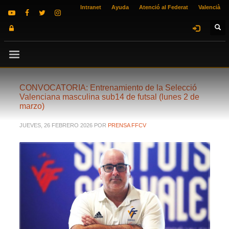
Intranet
Ayuda
Atenció al Federat
Valencià
CONVOCATORIA: Entrenamiento de la Selecció
Valenciana masculina sub14 de futsal (lunes 2 de
marzo)
JUEVES, 26 FEBRERO 2026
POR
PRENSA FFCV