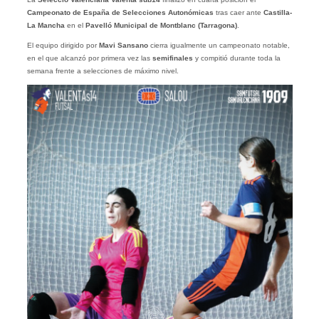
Campeonato de España de Selecciones Autonómicas
tras caer ante
Castilla-
La Mancha
en el
Pavelló Municipal de Montblanc (Tarragona)
.
El equipo dirigido por
Mavi Sansano
cierra igualmente un campeonato notable,
en el que alcanzó por primera vez las
semifinales
y compitió durante toda la
semana frente a selecciones de máximo nivel.