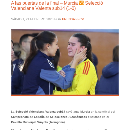
A las puertas de la final – Murcia
Selecció
Valenciana Valenta sub14 (1-0)
SÁBADO, 21 FEBRERO 2026
POR
PRENSA FFCV
La
Selecció Valenciana Valenta sub14
cayó ante
Murcia
en la semifinal del
Campeonato de España de Selecciones Autonómicas
disputada en el
Pavelló Municipal Vinyols
(
Tarragona
).