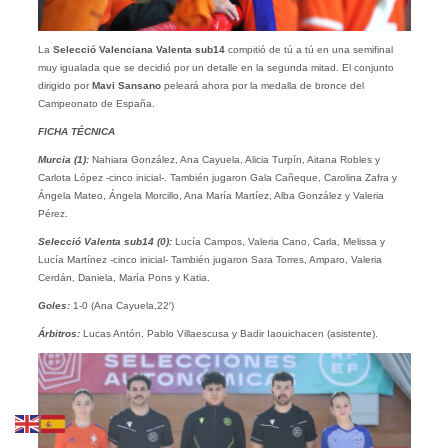
La
Selecció Valenciana Valenta sub14
compitió de tú a tú en una semifinal
muy igualada que se decidió por un detalle en la segunda mitad. El conjunto
dirigido por
Mavi Sansano
peleará ahora por la medalla de bronce del
Campeonato de España.
FICHA TÉCNICA
Murcia (1):
Nahiara González, Ana Cayuela, Alicia Turpín, Aitana Robles y
Carlota López -cinco inicial-. También jugaron Gala Cañeque, Carolina Zafra y
Ángela Mateo, Ángela Morcillo, Ana María Martíez, Alba González y Valeria
Pérez.
Selecció Valenta sub14 (0):
Lucía Campos, Valeria Cano, Carla, Melissa y
Lucía Martínez -cinco inicial- También jugaron Sara Torres, Amparo, Valeria
Cerdán, Daniela, María Pons y Katia.
Goles:
1-0 (Ana Cayuela,22′)
Árbitros:
Lucas Antón, Pablo Villaescusa y Badir Iaouichacen (asistente).