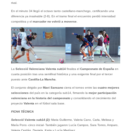
rival.
En el minuto 34 llegó el octavo tanto castellano-manchego, certificando una
diferencia ya insalvable (2-8). En el tramo final el encuentro perdió intensidad
competitiva y el
marcador no volvió a moverse
.
La
Selecció Valenciana Valenta sub14
finaliza el
Campeonato de España
en
cuarta posición tras una semifinal histórica y una exigente final por el tercer
puesto ante
Castilla-La Mancha
.
El conjunto dirigido por
Mavi Sansano
cierra el torneo entre las
cuatro mejores
selecciones
del país en la categoría sub14, firmando la
mejor participación
valenciana en la historia del campeonato
y consolidando el crecimiento del
proyecto
Valenta
en el fútbol sala base.
FICHA TÉCNICA
Selecció Valenta sub14 (2):
Maria Guillermo, Valeria Cano, Carla, Melissa y
María Pons -cinco inicial- También jugaron Lucía Campos, Sara Torres, Amparo,
Valeria Cerdán, Daniela, Katia y Lucía Martínez.