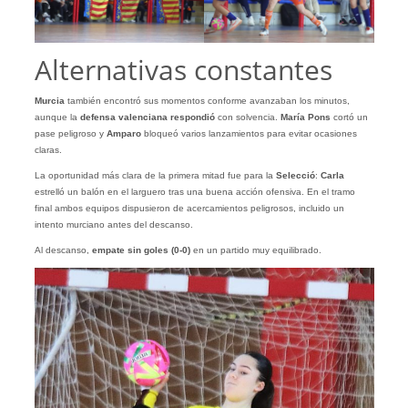
Alternativas constantes
Murcia
también encontró sus momentos conforme avanzaban los minutos,
aunque la
defensa valenciana respondió
con solvencia.
María Pons
cortó un
pase peligroso y
Amparo
bloqueó varios lanzamientos para evitar ocasiones
claras.
La oportunidad más clara de la primera mitad fue para la
Selecció
:
Carla
estrelló un balón en el larguero tras una buena acción ofensiva. En el tramo
final ambos equipos dispusieron de acercamientos peligrosos, incluido un
intento murciano antes del descanso.
Al descanso,
empate sin goles (0-0)
en un partido muy equilibrado.