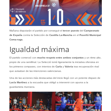
Mañana disputarán el partido por conseguir el
tercer puesto
del
Campeonato
de España
contra la Selección de
Castilla La-Mancha
en el
Pavelló Municipal
Coma-ruga
.
Igualdad máxima
El partido comenzó con
mucho respeto entre ambos conjuntos
y un ritmo alto,
propio de una semifinal. La Selecció tomó ligeramente la iniciativa ofensiva en
los primeros compases, con intentos de
Carla
y
Valeria
tras recuperación rival
que avisaban de las intenciones valencianas.
Una de las acciones más destacadas del inicio llegó con un potente disparo de
Lucía Martínez
a la escuadra que obligó a intervenir con apuros a la
guardameta murciana.