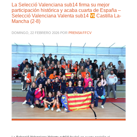
La Selecció Valenciana sub14 firma su mejor
participación histórica y acaba cuarta de España –
Selecció Valenciana Valenta sub14
Castilla La-
Mancha (2-8)
DOMINGO, 22 FEBRERO 2026
POR
PRENSA FFCV
La
Selecció Valenciana Valenta sub14
finalizó en cuarta posición el