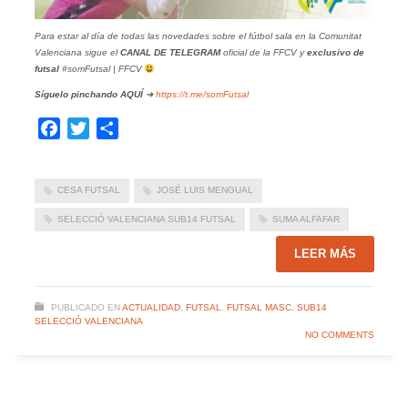
Para estar al día de todas las novedades sobre el fútbol sala en la Comunitat
Valenciana sigue el
CANAL DE TELEGRAM
oficial de la FFCV y
exclusivo de
futsal
#somFutsal | FFCV
Síguelo pinchando
AQUÍ
➜
https://t.me/somFutsal
Facebook
Twitter
Compartir
CESA FUTSAL
JOSÉ LUIS MENGUAL
SELECCIÓ VALENCIANA SUB14 FUTSAL
SUMA ALFAFAR
LEER MÁS
PUBLICADO EN
ACTUALIDAD
,
FUTSAL
,
FUTSAL MASC. SUB14
SELECCIÓ VALENCIANA
NO COMMENTS