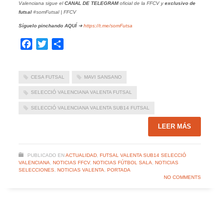
Valenciana sigue el
CANAL DE TELEGRAM
oficial de la FFCV y
exclusivo de
futsal
#somFutsal | FFCV
Síguelo pinchando
AQUÍ
➜
https://t.me/somFutsa
Facebook
Twitter
Compartir
CESA FUTSAL
MAVI SANSANO
SELECCIÓ VALENCIANA VALENTA FUTSAL
SELECCIÓ VALENCIANA VALENTA SUB14 FUTSAL
LEER MÁS
PUBLICADO EN
ACTUALIDAD
,
FUTSAL VALENTA SUB14 SELECCIÓ
VALENCIANA
,
NOTICIAS FFCV
,
NOTICIAS FÚTBOL SALA
,
NOTICIAS
SELECCIONES
,
NOTICIAS VALENTA
,
PORTADA
NO COMMENTS