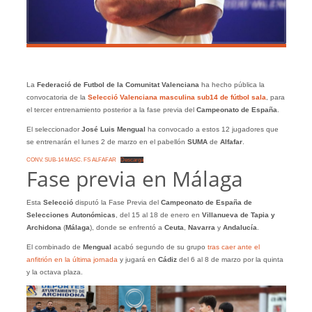
La
Federació de Futbol de la Comunitat Valenciana
ha hecho pública la
convocatoria de la
Selecció Valenciana masculina sub14
de fútbol sala
, para
el tercer entrenamiento posterior a la fase previa del
Campeonato de España
.
El seleccionador
José Luis Mengual
ha convocado a estos 12 jugadores que
se entrenarán el lunes 2 de marzo en el pabellón
SUMA
de
Alfafar
.
CONV. SUB-14 MASC. FS ALFAFAR
Descarga
Fase previa en Málaga
Esta
Selecció
disputó la Fase Previa del
Campeonato de España de
Selecciones Autonómicas
, del 15 al 18 de enero en
Villanueva de Tapia y
Archidona
(
Málaga
), donde se enfrentó a
Ceuta
,
Navarra
y
Andalucía
.
El combinado de
Mengual
acabó segundo de su grupo
tras caer ante el
anfitrión en la última jornada
y jugará en
Cádiz
del 6 al 8 de marzo por la quinta
y la octava plaza.