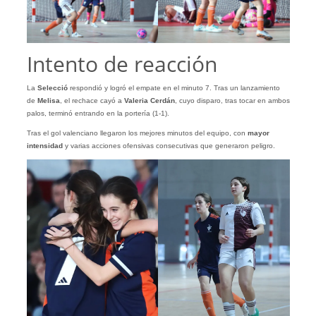
Intento de reacción
La
Selecció
respondió y logró el empate en el minuto 7. Tras un lanzamiento
de
Melisa
, el rechace cayó a
Valeria Cerdán
, cuyo disparo, tras tocar en ambos
palos, terminó entrando en la portería (1-1).
Tras el gol valenciano llegaron los mejores minutos del equipo, con
mayor
intensidad
y varias acciones ofensivas consecutivas que generaron peligro.