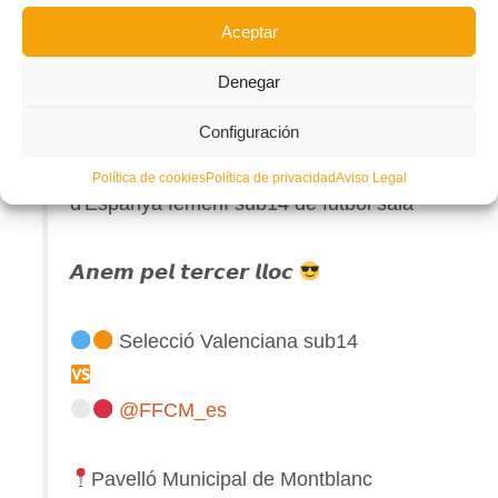
Así lo vivimos en X
Aceptar
Denegar
Bon dia!
Configuración
3º-4º Lloc Fase Única Campionat
Política de cookies
Política de privacidad
Aviso Legal
d'Espanya femení sub14 de futbol sala
𝘼𝙣𝙚𝙢 𝙥𝙚𝙡 𝙩𝙚𝙧𝙘𝙚𝙧 𝙡𝙡𝙤𝙘
Selecció Valenciana sub14
@FFCM_es
Pavelló Municipal de Montblanc