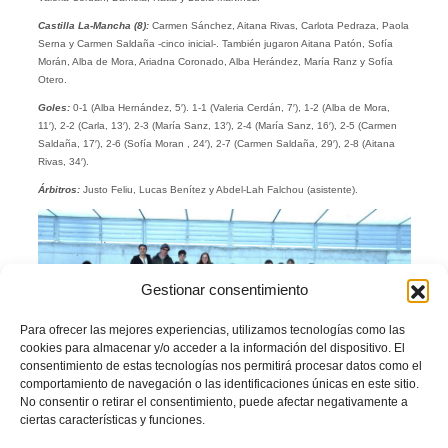
Castilla La-Mancha (8):
Carmen Sánchez, Aitana Rivas, Carlota Pedraza, Paola
Serna y Carmen Saldaña -cinco inicial-. También jugaron Aitana Patón, Sofía
Morán, Alba de Mora, Ariadna Coronado, Alba Herández, María Ranz y Sofía
Otero.
Goles:
0-1 (Alba Hernández, 5′). 1-1 (Valeria Cerdán, 7′), 1-2 (Alba de Mora,
11′), 2-2 (Carla, 13′), 2-3 (María Sanz, 13′), 2-4 (María Sanz, 16′), 2-5 (Carmen
Saldaña, 17′), 2-6 (Sofía Moran , 24′), 2-7 (Carmen Saldaña, 29′), 2-8 (Aitana
Rivas, 34′).
Árbitros:
Justo Feliu, Lucas Benítez y Abdel-Lah Falchou (asistente).
Gestionar consentimiento
Para ofrecer las mejores experiencias, utilizamos tecnologías como las
cookies para almacenar y/o acceder a la información del dispositivo. El
consentimiento de estas tecnologías nos permitirá procesar datos como el
comportamiento de navegación o las identificaciones únicas en este sitio.
No consentir o retirar el consentimiento, puede afectar negativamente a
ciertas características y funciones.