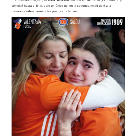
El combinado dirigido por
Mavi Sansano
firmó un encuentro muy equilibrado y
compitió hasta el final, pero un único gol en la segunda mitad dejó a la
Selecció Valencianas
a las puertas de la final.