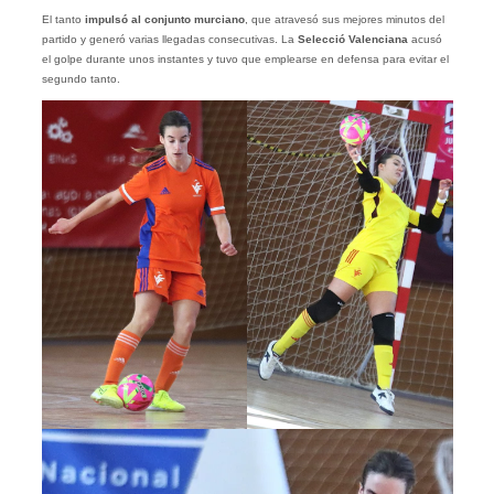
El tanto
impulsó al conjunto murciano
, que atravesó sus mejores minutos del
partido y generó varias llegadas consecutivas. La
Selecció
Valenciana
acusó
el golpe durante unos instantes y tuvo que emplearse en defensa para evitar el
segundo tanto.