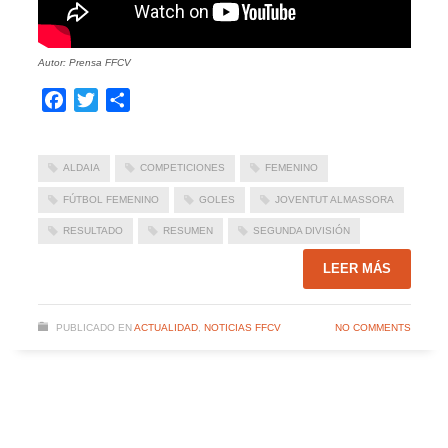
Autor: Prensa FFCV
Facebook
Twitter
Compartir
ALDAIA
COMPETICIONES
FEMENINO
FÚTBOL FEMENINO
GOLES
JOVENTUT ALMASSORA
RESULTADO
RESUMEN
SEGUNDA DIVISIÓN
LEER MÁS
PUBLICADO EN
ACTUALIDAD
,
NOTICIAS FFCV
NO COMMENTS