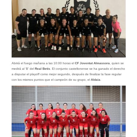
Abrirá el fuego mañana a las 10:00 horas el
CF Joventut Almassora
, quien se
medirá al ‘B’ del
Real Betis
. El conjunto castellonense se ha ganado el derecho
a disputar el playoff como mejor segundo, después de finalizar la fase regular
con los mismos puntos que el campeón de su grupo, el
Aldaia
.