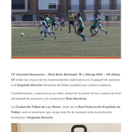
CF Joventut Almassora – Real Betis Balompié ‘B’
y
Añorga KKE – UD Aldaia
CF
serán los cruces de los representantes valencianos en el playoff de ascenso
a la
Segunda División
femenina del fútbol español que arranca mañana.
Castellonenses y valencianas ya velan armas en la previa de los cuartos de final
del playoff de ascenso a la competición
Reto Iberdrola
.
La
Ciudad del Fútbol de Las Rozas
, sede de la
Real Federación Española de
Fútbol
, será el escenario que acoja este fin de semana toda la promoción
femenina a
Segunda División
.