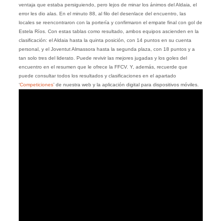
ventaja que estaba persiguiendo, pero lejos de minar los ánimos del Aldaia, el
error les dio alas. En el minuto 88, al filo del desenlace del encuentro, las
locales se reencontraron con la portería y confirmaron el empate final con gol de
Estela Ríos. Con estas tablas como resultado, ambos equipos ascienden en la
clasificación: el Aldaia hasta la quinta posición, con 14 puntos en su cuenta
personal, y el Joventut Almassora hasta la segunda plaza, con 18 puntos y a
tan solo tres del liderato. Puede revivir las mejores jugadas y los goles del
encuentro en el resumen que le ofrece la FFCV. Y, además, recuerde que
puede consultar todos los resultados y clasificaciones en el apartado
‘
Competiciones
’ de nuestra web y la aplicación digital para dispositivos móviles.