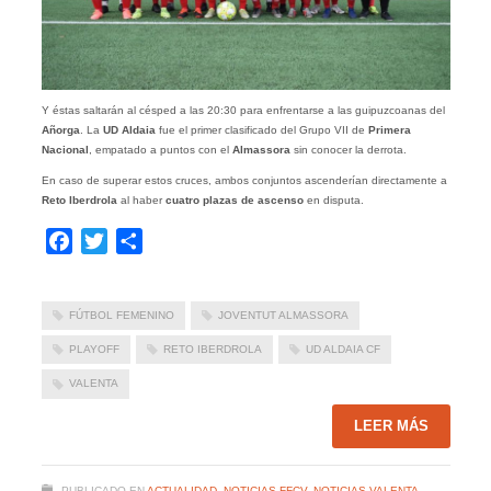
Y éstas saltarán al césped a las 20:30 para enfrentarse a las guipuzcoanas del
Añorga
. La
UD Aldaia
fue el primer clasificado del Grupo VII de
Primera
Nacional
, empatado a puntos con el
Almassora
sin conocer la derrota.
En caso de superar estos cruces, ambos conjuntos ascenderían directamente a
Reto Iberdrola
al haber
cuatro plazas de ascenso
en disputa.
Facebook
Twitter
Compartir
FÚTBOL FEMENINO
JOVENTUT ALMASSORA
PLAYOFF
RETO IBERDROLA
UD ALDAIA CF
VALENTA
LEER MÁS
PUBLICADO EN
ACTUALIDAD
,
NOTICIAS FFCV
,
NOTICIAS VALENTA