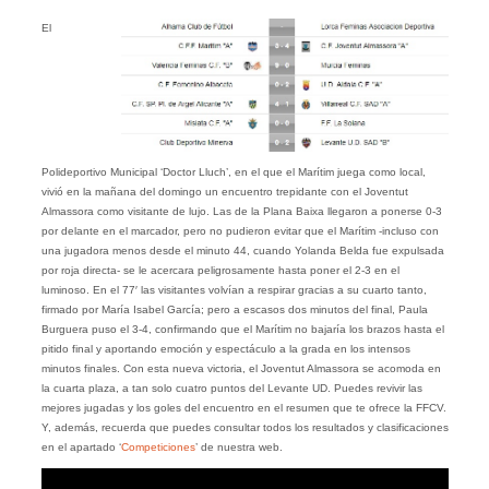
El
Polideportivo Municipal ‘Doctor Lluch’, en el que el Marítim juega como local,
vivió en la mañana del domingo un encuentro trepidante con el Joventut
Almassora como visitante de lujo. Las de la Plana Baixa llegaron a ponerse 0-3
por delante en el marcador, pero no pudieron evitar que el Marítim -incluso con
una jugadora menos desde el minuto 44, cuando Yolanda Belda fue expulsada
por roja directa- se le acercara peligrosamente hasta poner el 2-3 en el
luminoso. En el 77′ las visitantes volvían a respirar gracias a su cuarto tanto,
firmado por María Isabel García; pero a escasos dos minutos del final, Paula
Burguera puso el 3-4, confirmando que el Marítim no bajaría los brazos hasta el
pitido final y aportando emoción y espectáculo a la grada en los intensos
minutos finales. Con esta nueva victoria, el Joventut Almassora se acomoda en
la cuarta plaza, a tan solo cuatro puntos del Levante UD. Puedes revivir las
mejores jugadas y los goles del encuentro en el resumen que te ofrece la FFCV.
Y, además, recuerda que puedes consultar todos los resultados y clasificaciones
en el apartado ‘
Competiciones
’ de nuestra web.