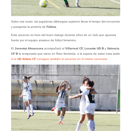
Salvo ese susto, las jugadoras albinegras supieron llevar el tempo del encuentro
y parapetar la portería de
Fátima
.
Este ascenso es fruto del buen trabajo durante años de un club que apuesta
fuerte por el equipo amateur de fútbol femenino.
El
Joventut Almassora
acompañará al
Villarreal CF,
Levante UD B
y
Valencia
CF B
la temporada que viene en Reto Iberdrola, a la espera de saber esta tarde
si la
UD Aldaia CF
consigue también el ascenso en el mismo escenario.