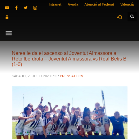
Intranet
Ayuda
Atenció al Federat
Valencià
Nerea le da el ascenso al Joventut Almassora a
Reto Iberdrola – Joventut Almassora vs Real Betis B
(1-0)
SÁBADO, 25 JULIO 2020
POR
PRENSA FFCV