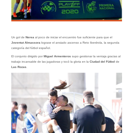
Un gol de
Nerea
al poco de iniciar el encuentro fue suficiente para que el
Joventut Almassora
lograse el ansiado ascenso a Reto Iberdrola, la segunda
categoría del fútbol español.
El conjunto dirigido por
Miguel Armenteros
supo gestionar la ventaja gracias al
trabajo incansable de las jugadoras y tocó la gloria en la
Ciudad del Fútbol
de
Las Rozas
.