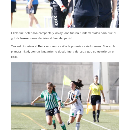
El bloque defensivo compacto y las ayudas fueron fundamentales para que el
gol de
Nerea
fuese decisivo al final del partido.
Tan solo inquietó el
Betis
en una ocasión la portería castellonense. Fue en la
primera mitad, con un lanzamiento desde fuera del área que se estrelló en el
palo.