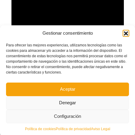
Gestionar consentimiento
Para ofrecer las mejores experiencias, utilizamos tecnologías como las
cookies para almacenar y/o acceder a la información del dispositivo. El
consentimiento de estas tecnologías nos permitirá procesar datos como el
comportamiento de navegación o las identificaciones únicas en este sitio.
No consentir o retirar el consentimiento, puede afectar negativamente a
ciertas características y funciones.
Aceptar
Autor: Prensa FFCV
Denegar
Facebook
Twitter
Compartir
Configuración
CFF MARITIM
COMPETICIONES
FEMENINO
Política de cookies
Política de privacidad
Aviso Legal
FUTFEM
GOLES
JOVENTUT ALMASSORA