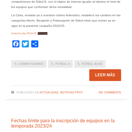
competiciones de fútbol 8, con el objeto de intentar igualar al máximo el nivel de
los equipos que conforman dicha modalidad.
La Carta, enviada ya a nuestros clubes federados, establece los cambios en las
categorías Alevín, Benjamín y Prebenjamín de fútbol mixto que entran ya en
vigor en la presente campaña 2024/25:
Carta-Circular-F8-24-25
Descarga
Facebook
Twitter
Compartir
COMPETICIONES
FÚTBOL 8
FÚTBOL BASE
LEER MÁS
PUBLICADO EN
ACTUALIDAD
,
NOTICIAS FFCV
NO COMMENTS
Fechas límite para la inscripción de equipos en la
temporada 2023/24