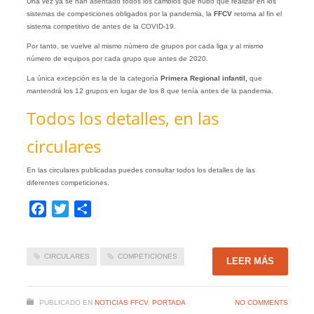
Una vez ya se han asentado todos los cambios que hubo que realizar en los
sistemas de competiciones obligados por la pandemia, la
FFCV
retoma al fin el
sistema competitivo de antes de la COVID-19.
Por tanto, se vuelve al mismo número de grupos por cada liga y al mismo
número de equipos por cada grupo que antes de 2020.
La única excepción es la de la categoría
Primera Regional infantil,
que
mantendrá los 12 grupos en lugar de los 8 que tenía antes de la pandemia.
Todos los detalles, en las
circulares
En las circulares publicadas puedes consultar todos los detalles de las
diferentes competiciones.
Facebook
Twitter
Compartir
CIRCULARES
COMPETICIONES
LEER MÁS
PUBLICADO EN
NOTICIAS FFCV
,
PORTADA
NO COMMENTS