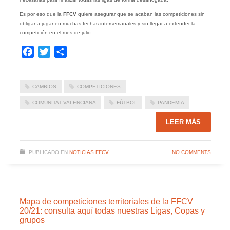
Es por eso que la
FFCV
quiere asegurar que se acaban las competiciones sin
obligar a jugar en muchas fechas intersemanales y sin llegar a extender la
competición en el mes de julio.
Facebook
Twitter
Compartir
CAMBIOS
COMPETICIONES
COMUNITAT VALENCIANA
FÚTBOL
PANDEMIA
LEER MÁS
PUBLICADO EN
NOTICIAS FFCV
NO COMMENTS
Mapa de competiciones territoriales de la FFCV
20/21: consulta aquí todas nuestras Ligas, Copas y
grupos