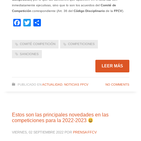
inmediatamente ejecutivas, sino que lo son los acuerdos del
Comité de
Competición
correspondiente (Art. 36 del
Código Disciplinario
de la
FFCV
).
Facebook
Twitter
Compartir
COMITÉ COMPETICIÓN
COMPETICIONES
SANCIONES
LEER MÁS
PUBLICADO EN
ACTUALIDAD
,
NOTICIAS FFCV
NO COMMENTS
Estos son las principales novedades en las
competiciones para la 2022-2023
VIERNES, 02 SEPTIEMBRE 2022
POR
PRENSA FFCV