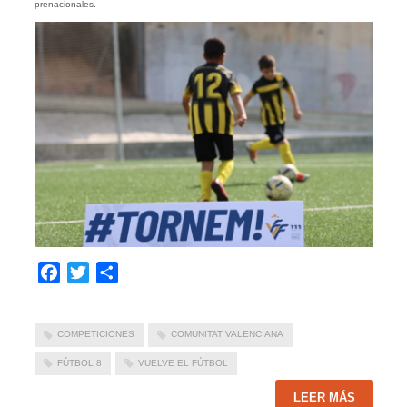
prenacionales.
Facebook
Twitter
Compartir
COMPETICIONES
COMUNITAT VALENCIANA
FÚTBOL 8
VUELVE EL FÚTBOL
LEER MÁS