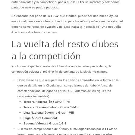
entrenamientos y la competición, por lo que la
FFCV
se implicará y colaborará
para que esto se pueda producir..
Se entiende por parte de la
FFCV
que el fútbol puede ser una buena ayuda
emocional para esos clubes, sobre todo para los niños y niñas que necesitan el
deporte como forma de evasión y de paso hacia la ‘normalidad’. Una pequeña
ilusión en estos tiempos oscuros.
La vuelta del resto clubes
a la competición
Por lo que respecta al resto de clubes (los no afectados por la dana), la
competición volverá el próximo fin de semana de la siguiente manera:
Competiciones que recuperarán los partidos aplazados en la forma en la
que se detalla en la Circular (son competiciones de fútbol y futsal de
carácter nacional delegadas por la
RFEF
además de las siguientes
categorías territoriales):
Tercera Federación / GRUP – VI
Tercera División Futsal / Grups 14-15
Liga Nacional Juvenil / Grup – VIII
Lliga À Punt Comunitat
Segona Valenta / Grups 1-2-3
El resto de competiciones de fútbol y futsal organizadas por la
FFCV
se
reanudarán desde la jornada en la que se quedó cada una de ellas,