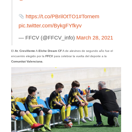
https://t.co/PBrilOtTO1
#Tornem
pic.twitter.com/BykgFYfkyv
— FFCV (@FFCV_info)
March 28, 2021
El
At. Crevillente
A-
Elche Dream CF
A de alevines de segundo año fue el
encuentro elegido por la
FFCV
para celebrar la vuelta del deporte a la
Comunitat Valenciana
.