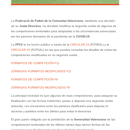
La
Federació de Futbol de la Comunitat Valenciana
, mediante una decisión
de su
Junta Directiva
, ha decidido modificar la segunda vuelta de algunas de
las competiciones territoriales para adaptarlas a las circunstancias provocadas
por los parones derivados de la pandemia de la
COVID-19
.
La
FFCV
lo ha hecho público a través de la
CIRCULAR 33
(FÚTBOL) y la
CIRCULAR 34
(FUTSAL) en las que puedes consultar los detalles de todas las
competiciones modificadas en su segunda vuelta.
FORMATOS DE COMPETICIÓN F11
JORNADAS FORMATOS MODIFICADOS F11
FORMATOS DE COMPETICIÓN F8
JORNADAS FORMATOS MODIFICADOS F8
La principal novedad es que algunas de esas competiciones, para asegurar su
finalización con las fechas existentes, pasan a disputar una segunda vuelta
reducida, con encuentros entre los primeros clasificados para disputar el
ascenso y partidos entre los últimos para evitar el descenso.
El gran parón obligado por la prohibición de la
Generalitat Valenciana
de las
competiciones territoriales de los últimos meses deja menos fechas de las
necesarias para finalizar todas las ligas de forma desahogada.