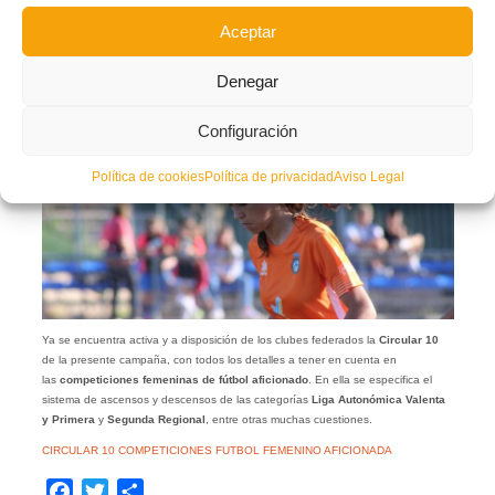
La
Federació de Futbol de la Comunitat Valenciana
ha hecho pública
Aceptar
la
Circular número 10,
que regula las competiciones de fútbol en las categorías
de fútbol femenino aficionada en la temporada 2021/22.
Denegar
Configuración
Política de cookies
Política de privacidad
Aviso Legal
Ya se encuentra activa y a disposición de los clubes federados la
Circular 10
de la presente campaña, con todos los detalles a tener en cuenta en
las
competiciones femeninas de fútbol aficionado
. En ella se especifica el
sistema de ascensos y descensos de las categorías
Liga Autonómica Valenta
y Primera
y
Segunda Regional
, entre otras muchas cuestiones.
CIRCULAR 10 COMPETICIONES FUTBOL FEMENINO AFICIONADA
Facebook
Twitter
Compartir