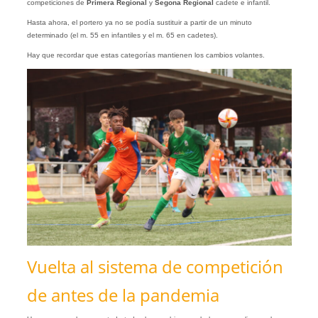
competiciones de
Primera Regional
y
Segona Regional
cadete e infantil.
Hasta ahora, el portero ya no se podía sustituir a partir de un minuto
determinado (el m. 55 en infantiles y el m. 65 en cadetes).
Hay que recordar que estas categorías mantienen los cambios volantes.
Vuelta al sistema de competición
de antes de la pandemia