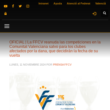
Intranet
Ayuda
Atenció al Federat
Valencià
OFICIAL | La FFCV reanuda las competiciones en la
Comunitat Valenciana salvo para los clubes
afectados por la dana, que decidirán la fecha de su
vuelta
LUNES, 11 NOVIEMBRE 2024
POR
PRENSA FFCV