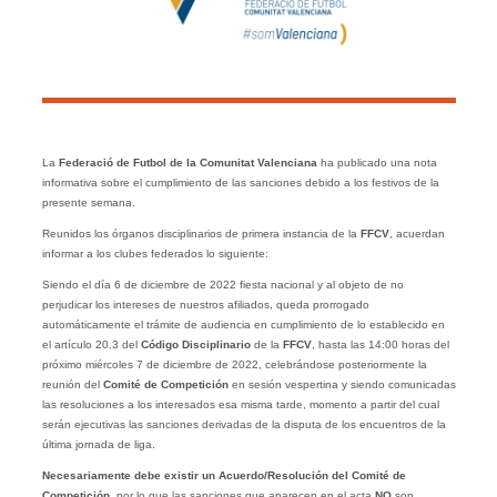
La
Federació de Futbol de la Comunitat Valenciana
ha publicado una nota
informativa sobre el cumplimiento de las sanciones debido a los festivos de la
presente semana.
Reunidos los órganos disciplinarios de primera instancia de la
FFCV
, acuerdan
informar a los clubes federados lo siguiente:
Siendo el día 6 de diciembre de 2022 fiesta nacional y al objeto de no
perjudicar los intereses de nuestros afiliados, queda prorrogado
automáticamente el trámite de audiencia en cumplimiento de lo establecido en
el artículo 20.3 del
Código Disciplinario
de la
FFCV
, hasta las 14:00 horas del
próximo miércoles 7 de diciembre de 2022, celebrándose posteriormente la
reunión del
Comité de Competición
en sesión vespertina y siendo comunicadas
las resoluciones a los interesados esa misma tarde, momento a partir del cual
serán ejecutivas las sanciones derivadas de la disputa de los encuentros de la
última jornada de liga.
Necesariamente debe existir un Acuerdo/Resolución del Comité de
Competición,
por lo que las sanciones que aparecen en el acta
NO
son