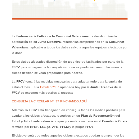
La
Federació de Futbol de la Comunitat Valenciana
ha decidido, tras la
aprobación de su
Junta Directiva
, reiniciar las competiciones en la
Comunitat
Valenciana
, aplicable a todos los clubes salvo a aquellos equipos afectados por
la dana.
Estos clubes afectados dispondrán de todo tipo de facilidades por parte de la
FFCV
para su regreso a la competición, que se producirá cuando los mismos
clubes decidan se vean preparados para hacerlo.
La
FFCV
tomará las medidas necesarias para adaptar todo para la vuelta de
estos clubes. En la
Circular nº 37
aprobada hoy por la
Junta Directiva
de la
FFCV
se exponen más detalles al respecto.
CONSULTA LA CIRCULAR Nº. 37 PINCHANDO AQUÍ
Además, la
FFCV
está trabajando en conseguir todos los medios posibles para
ayudar a los clubes afectados, recogidos en un
Plan de Recuperación del
fútbol y fútbol sala valenciano
que presentará mañana en el
Comité de Crisis
formado por
RFEF
,
LaLiga
,
AFE
,
FFCM
y la propia
FFCV
.
El objetivo será que todos aquellos clubes afectados puedan reemprender los