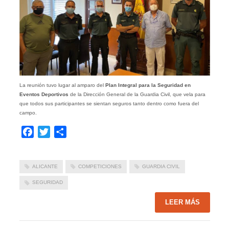
La reunión tuvo lugar al amparo del
Plan Integral para la Seguridad en
Eventos Deportivos
de la Dirección General de la Guardia Civil, que vela para
que todos sus participantes se sientan seguros tanto dentro como fuera del
campo.
Facebook
Twitter
Compartir
ALICANTE
COMPETICIONES
GUARDIA CIVIL
SEGURIDAD
LEER MÁS