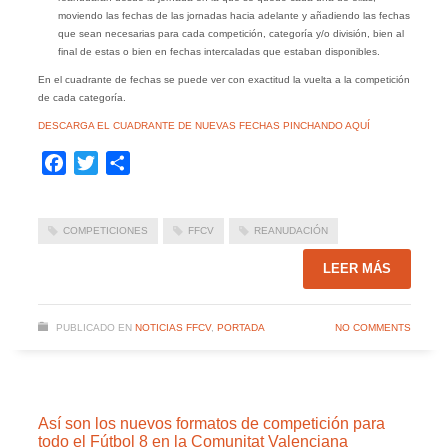
moviendo las fechas de las jornadas hacia adelante y añadiendo las fechas
que sean necesarias para cada competición, categoría y/o división, bien al
final de estas o bien en fechas intercaladas que estaban disponibles.
En el cuadrante de fechas se puede ver con exactitud la vuelta a la competición
de cada categoría.
DESCARGA EL CUADRANTE DE NUEVAS FECHAS PINCHANDO AQUÍ
Facebook
Twitter
Compartir
COMPETICIONES
FFCV
REANUDACIÓN
LEER MÁS
PUBLICADO EN
NOTICIAS FFCV
,
PORTADA
NO COMMENTS
Así son los nuevos formatos de competición para
todo el Fútbol 8 en la Comunitat Valenciana