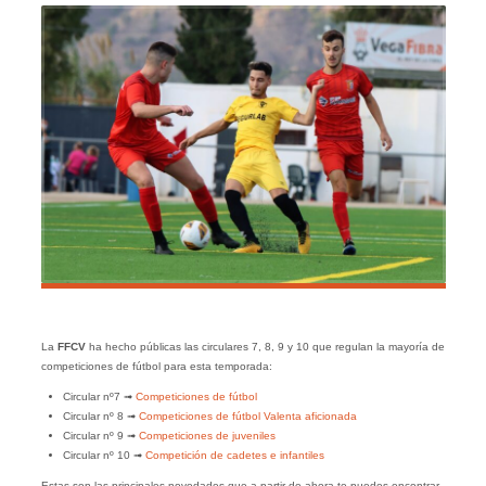
La
FFCV
ha hecho públicas las circulares 7, 8, 9 y 10 que regulan la mayoría de
competiciones de fútbol para esta temporada:
Circular nº7 ➟
Competiciones de fútbol
Circular nº 8 ➟
Competiciones de fútbol Valenta aficionada
Circular nº 9 ➟
Competiciones de juveniles
Circular nº 10 ➟
Competición de cadetes e infantiles
Estas son las principales novedades que a partir de ahora te puedes encontrar