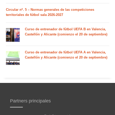
Circular nº. 5 – Normas generales de las competiciones
territoriales de fútbol sala 2026-2027
Curso de entrenador de fútbol UEFA B en Valencia,
Castellón y Alicante (comienzo el 20 de septiembre)
Curso de entrenador de fútbol UEFA A en Valencia,
Castellón y Alicante (comienzo el 20 de septiembre)
Partners principales