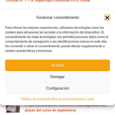
Circular nº. 7 – IV Supercopa Comunitat FFCV Futsal
Circular nº. 6 – Fase Autonómica de la Copa Federación
Gestionar consentimiento
Para ofrecer las mejores experiencias, utilizamos tecnologías como las
Este es el grupo VI y calendario de Tercera
cookies para almacenar y/o acceder a la información del dispositivo. El
Federación RFEF para la temporada 2026/2027
consentimiento de estas tecnologías nos permitirá procesar datos como el
comportamiento de navegación o las identificaciones únicas en este sitio.
No consentir o retirar el consentimiento, puede afectar negativamente a
ciertas características y funciones.
Este es el grupo de la Lliga Autonòmica Juvenil de
fútbol sala de la temporada 2026/2027
Aceptar
El calendario del grupo VI de Tercera Federación
Denegar
RFEF para la temporada 2026/27 se sorteará el
martes 4 de agosto
Configuración
Política de cookies
Política de privacidad
Aviso Legal
Nuevo curso de Entrenador de fútbol Licencia UEFA
C que comenzará en noviembre 2026 (agotadas las
plazas del curso de septiembre)