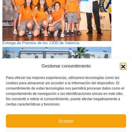
Entrega de Premios de los JJDD de Valencia
Gestionar consentimiento
Para ofrecer las mejores experiencias, utilizamos tecnologías como las
cookies para almacenar y/o acceder a la información del dispositivo. El
consentimiento de estas tecnologías nos permitirá procesar datos como el
comportamiento de navegación o las identificaciones únicas en este sitio.
No consentir o retirar el consentimiento, puede afectar negativamente a
ciertas características y funciones.
La Selecció masculina de Valencia, con un Papo estelar, se impone en el
Aceptar
Triangular Provincial de tecnificación infantil en Manises (GALERÍA DE
FOTOS)