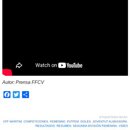
Autor: Prensa FFCV
Facebook
Twitter
Compartir
ETIQUETADO BAJO:
CFF MARITIM
,
COMPETICIONES
,
FEMENINO
,
FUTFEM
,
GOLES
,
JOVENTUT ALMASSORA
,
RESULTADOS
,
RESUMEN
,
SEGUNDA DIVISIÓN FEMENINA
,
VIDEO