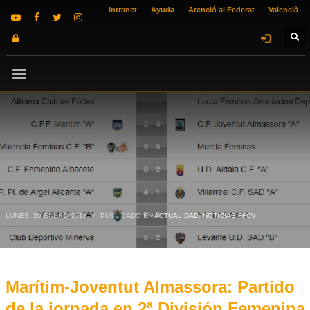
Intranet
Ayuda
Atenció al Federat
Valencià
LUNES, 29 ENERO 2018
/
PUBLICADO EN
ACTUALIDAD
,
NOTICIAS FFCV
Marítim-Joventut Almassora: Partido
de la jornada en 2ª División Femenina