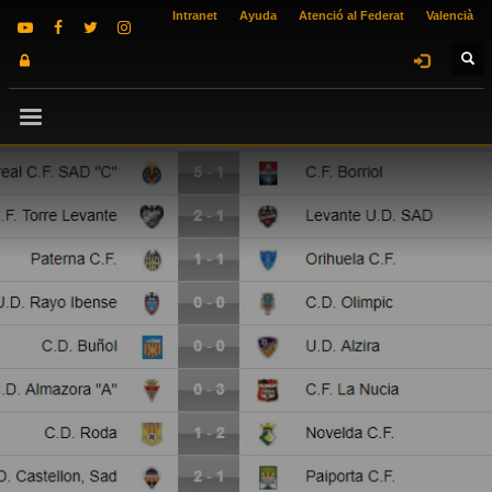
Intranet
Ayuda
Atenció al Federat
Valencià