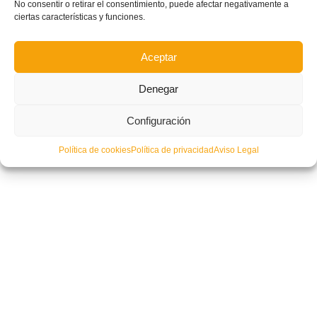
No consentir o retirar el consentimiento, puede afectar negativamente a
ciertas características y funciones.
Aceptar
Denegar
Configuración
| FUTSAL | Peñíscola y Levante se imponen y avanzan a Cuartos de Final
Política de cookies
Política de privacidad
Aviso Legal
de la Copa del Rey