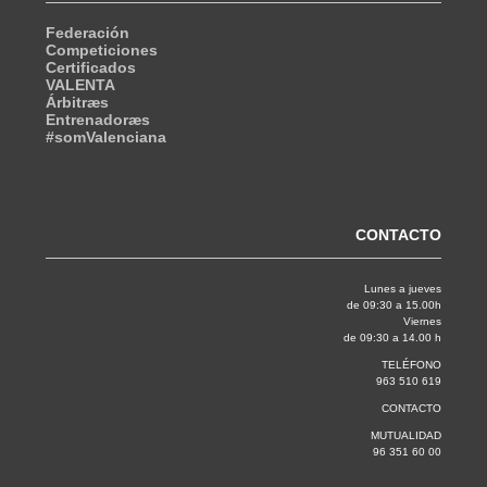
Federación
Competiciones
Certificados
VALENTA
Árbitræs
Entrenadoræs
#somValenciana
CONTACTO
Lunes a jueves
de 09:30 a 15.00h
Viernes
de 09:30 a 14.00 h
TELÉFONO
963 510 619
CONTACTO
MUTUALIDAD
96 351 60 00