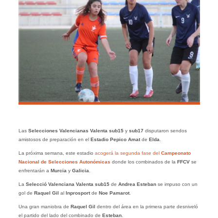
Las
Selecciones Valencianas Valenta sub15
y
sub17
disputaron sendos
amistosos de preparación en el
Estadio Pepico Amat
de
Elda
.
La próxima semana, este estadio
acogerá la segunda fase del
Campeonato
Nacional de Selecciones Autonómicas
donde los combinados de la
FFCV
se
enfrentarán a
Murcia
y
Galicia
.
La
Selecció Valenciana
Valenta
sub15
de
Andrea Esteban
se impuso con un
gol de
Raquel Gil
al
Inprosport
de
Noe Pamarot
.
Una gran maniobra de
Raquel Gil
dentro del área en la primera parte desniveló
el partido del lado del combinado de
Esteban
.