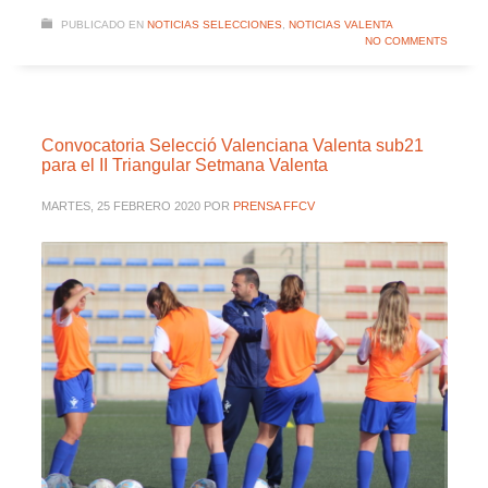
PUBLICADO EN
NOTICIAS SELECCIONES
,
NOTICIAS VALENTA
NO COMMENTS
Convocatoria Selecció Valenciana Valenta sub21
para el II Triangular Setmana Valenta
MARTES, 25 FEBRERO 2020
POR
PRENSA FFCV