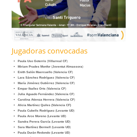
Jugadoras convocadas
Paula Uso Goterris
(
Villarreal CF
)
Miriam Prades Monfor
(
Joventut Almassora
)
Enith Salón Maercuello
(
Valencia CF
)
Lara Sánchez Rodríguez
(
Valencia
CF
)
María Jiménez Gutiérrez
(
Valencia CF
)
Empar Ibañez Orts
(
Valencia CF
)
Julia Aguado Fernández
(
Valencia CF
)
Carolina Atienza Herrera
(
Valencia CF
)
Alicia Martínez Quiles (Valencia CF)
Paula Cubells Rodríguez
(
Levante UD
)
Paula Arce Moreno
(
Levante UD
)
Sandra Perera García
(
Levante UD
)
Sara Martínez Bermell
(
Levante UD
)
Paula Durán Redondo
(
Levante UD
)