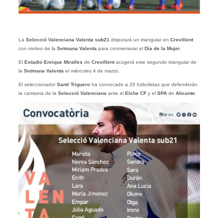
La
Selecció Valenciana Valenta sub21
disputará un triangular en
Crevillent
con motivo de la
Setmana Valenta
para conmemorar el
Día de la Mujer
.
El
Estadio Enrique Miralles
de
Crevillent
acogerá este segundo triangular de
la
Setmana Valenta
el miércoles 4 de marzo.
El seleccionador
Santi Triguero
ha convocado a 20 futbolistas que defenderán
la camiseta de la
Selecció Valenciana
ante el
Elche CF
y el
SPA
de
Alicante
.