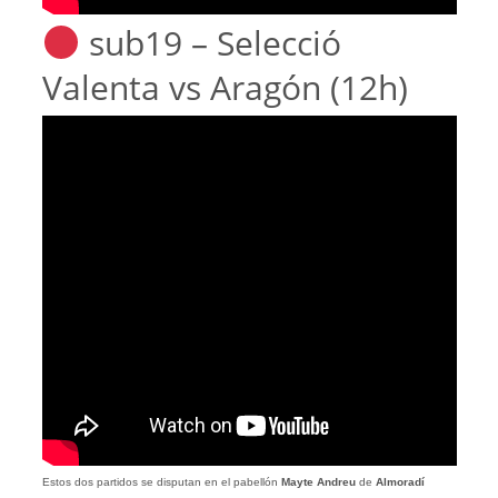
sub19 – Selecció
Valenta vs Aragón (12h)
Estos dos partidos se disputan en el pabellón
Mayte Andreu
de
Almoradí