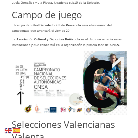
Lucía González y Lía Rivera, jugadoras sub15 de la Selecció.
Campo de juego
El campo de fútbol
Benedicto XIII
de
Peñíscola
será el escenario del
campeonato que arrancará el viernes 20.
La
Asociación Cultural y Deportiva Peñíscola
es el club que regenta estas
instalaciones y que colaborará en la organización la primera fase del
CNSA
.
Selecciones Valencianas
Valenta