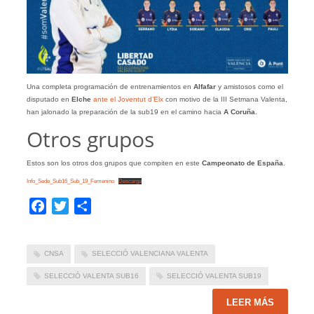
Una completa programación de entrenamientos en
Alfafar
y amistosos como el
disputado en
Elche
ante el Joventut d’Elx
con motivo de la III Setmana Valenta,
han jalonado la preparación de la sub19 en el camino hacia
A Coruña
.
Otros grupos
Estos son los otros dos grupos que compiten en este
Campeonato de España
.
Info_Sede_Sub16_Sub_19_Femenino
Descarga
Facebook
Twitter
Compartir
CNSA
SELECCIÓ VALENCIANA VALENTA
SELECCIÓ VALENTA SUB16
SELECCIÓ VALENTA SUB19
LEER MÁS