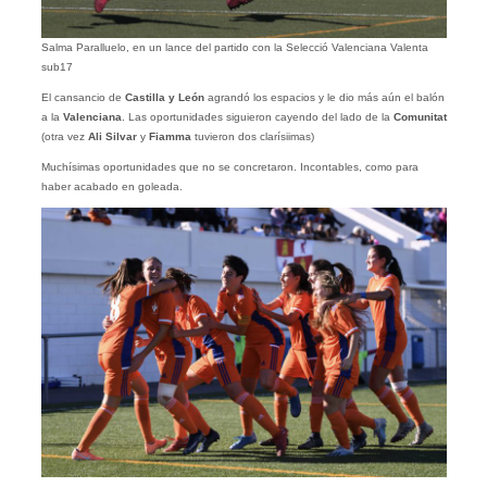
Salma Paralluelo, en un lance del partido con la Selecció Valenciana Valenta
sub17
El cansancio de
Castilla y León
agrandó los espacios y le dio más aún el balón
a la
Valenciana
. Las oportunidades siguieron cayendo del lado de la
Comunitat
(otra vez
Ali Silvar
y
Fiamma
tuvieron dos clarísiimas)
Muchísimas oportunidades que no se concretaron. Incontables, como para
haber acabado en goleada.