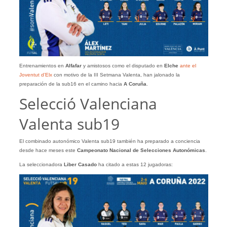
Entrenamientos en
Alfafar
y amistosos como el disputado en
Elche
ante el
Joventut d’Elx
con motivo de la III Setmana Valenta, han jalonado la
preparación de la sub16 en el camino hacia
A Coruña
.
Selecció Valenciana
Valenta sub19
El combinado autonómico Valenta sub19 también ha preparado a conciencia
desde hace meses este
Campeonato Nacional de Selecciones Autonómicas
.
La seleccionadora
Liber Casado
ha citado a estas 12 jugadoras: