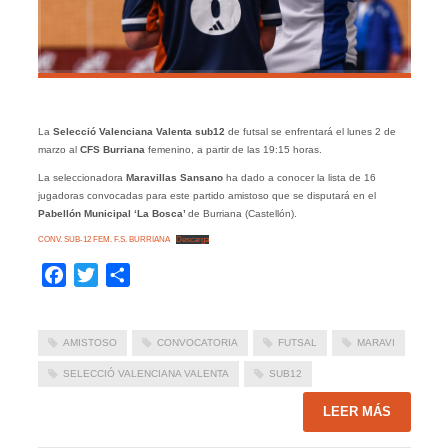
La
Selecció Valenciana Valenta sub12
de futsal se enfrentará el lunes 2 de
marzo al
CFS Burriana
femenino, a partir de las 19:15 horas.
La seleccionadora
Maravillas Sansano
ha dado a conocer la lista de 16
jugadoras convocadas para este partido amistoso que se disputará en el
Pabellón Municipal ‘La Bosca’
de Burriana (Castellón).
CONV. SUB-12 FEM. F.S. BURRIANA
Descarga
Facebook
Twitter
Compartir
AMISTOSO
CONVOCATORIA
FUTSAL
MARAVI
SELECCIÓ VALENCIANA VALENTA
SUB12
LEER MÁS