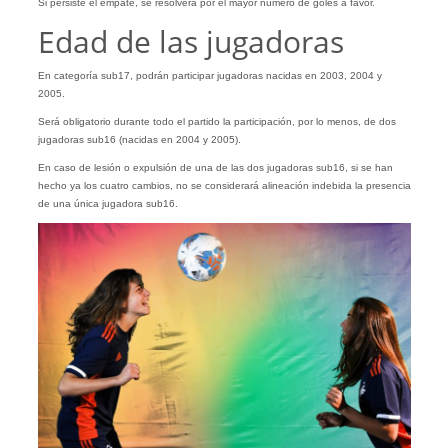
Si persiste el empate, se resolverá por el mayor número de goles a favor.
Edad de las jugadoras
En categoría sub17, podrán participar jugadoras nacidas en 2003, 2004 y
2005.
Será obligatorio durante todo el partido la participación, por lo menos, de dos
jugadoras sub16 (nacidas en 2004 y 2005).
En caso de lesión o expulsión de una de las dos jugadoras sub16, si se han
hecho ya los cuatro cambios, no se considerará alineación indebida la presencia
de una única jugadora sub16.