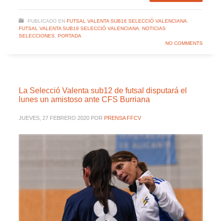
PUBLICADO EN
FUTSAL VALENTA SUB16 SELECCIÓ VALENCIANA
,
FUTSAL VALENTA SUB19 SELECCIÓ VALENCIANA
,
NOTICIAS
SELECCIONES
,
PORTADA
NO COMMENTS
La Selecció Valenta sub12 de futsal disputará el
lunes un amistoso ante CFS Burriana
JUEVES, 27 FEBRERO 2020
POR
PRENSA FFCV