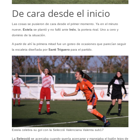
De cara desde el inicio
Las cosas se pusieron de cara desde el primer momento. Ya en el minuto
nueve,
Estela
se plantó y no falló ante
Inés
, la portera rival. Uno a cero y
dominio de la situación.
A partir de ahí la primera mitad fue un goteo de ocasiones que parecían seguir
la escaleta diseñada por
Santi Triguero
para el partido.
Estela celebra su gol con la Selecció Valenciana Valenta sub17
La
Selecció
se acercaba cuando quería acercarse y manejaba el balón lejos de