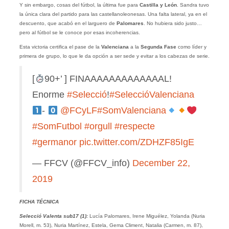
Y sin embargo, cosas del fútbol, la última fue para
Castilla y León
. Sandra tuvo
la única clara del partido para las castellanoleonesas. Una falta lateral, ya en el
descuento, que acabó en el larguero de
Palomares
. No hubiera sido justo…
pero al fútbol se le conoce por esas incoherencias.
Esta victoria certifica el pase de la
Valenciana
a la
Segunda Fase
como líder y
primera de grupo, lo que le da opción a ser sede y evitar a los cabezas de serie.
[
90+’ ] FINAAAAAAAAAAAAAL!
Enorme
#Selecció
!
#SeleccióValenciana
-
@FCyLF
#SomValenciana
#SomFutbol
#orgull
#respecte
#germanor
pic.twitter.com/ZDHZF85IgE
— FFCV (@FFCV_info)
December 22,
2019
FICHA TÉCNICA
Selecció Valenta sub17 (1):
Lucía Palomares, Irene Miguélez, Yolanda (Nuria
Morell, m. 53), Nuria Martínez, Estela, Gema Climent, Natalia (Carmen, m. 87),