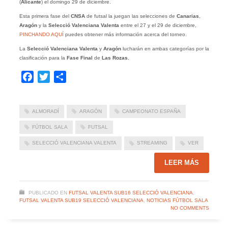
(
Alicante
) el domingo 29 de diciembre.
Esta primera fase del
CNSA
de futsal la juegan las selecciones de
Canarias
,
Aragón
y la
Selecció Valenciana Valenta
entre el 27 y el 29 de diciembre,
PINCHANDO AQUÍ
puedes obtener más información acerca del torneo.
La
Selecció Valenciana
Valenta
y
Aragón
lucharán en ambas categorías por la
clasificación para la
Fase Final
de
Las Rozas.
Facebook
Twitter
Compartir
ALMORADÍ
ARAGÓN
CAMPEONATO ESPAÑA
FÚTBOL SALA
FUTSAL
SELECCIÓ VALENCIANA VALENTA
STREAMING
VER
LEER MÁS
PUBLICADO EN
FUTSAL VALENTA SUB16 SELECCIÓ VALENCIANA
,
FUTSAL VALENTA SUB19 SELECCIÓ VALENCIANA
,
NOTICIAS FÚTBOL SALA
NO COMMENTS