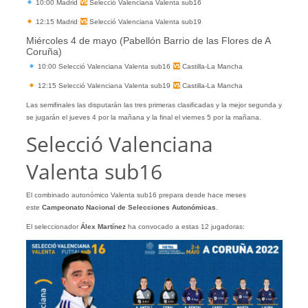
10:00 Madrid
Selecció Valenciana Valenta sub16
12:15 Madrid
Selecció Valenciana Valenta sub19
Miércoles 4 de mayo (Pabellón Barrio de las Flores de A
Coruña)
10:00 Selecció Valenciana Valenta sub16
Castilla-La Mancha
12:15 Selecció Valenciana Valenta sub19
Castilla-La Mancha
Las semifinales las disputarán las tres primeras clasificadas y la mejor segunda y
se jugarán el jueves 4 por la mañana y la final el viernes 5 por la mañana.
Selecció Valenciana
Valenta sub16
El combinado autonómico Valenta sub16 prepara desde hace meses
este
Campeonato Nacional de Selecciones Autonómicas
.
El seleccionador
Álex Martínez
ha convocado a estas 12 jugadoras: