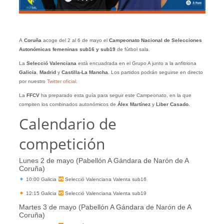
A
Coruña
acoge del 2 al 6 de mayo el
Campeonato Nacional de Selecciones
Autonómicas femeninas sub16 y sub19
de fútbol sala.
La
Selecció Valenciana
está encuadrada en el Grupo A junto a la anfitriona
Galicia
,
Madrid
y
Castilla-La Mancha.
Los partidos podrán seguirse en directo
por nuestro
Twitter oficial
.
La
FFCV
ha preparado esta guía para seguir este Campeonato, en la que
compiten los combinados autonómicos de
Álex Martínez
y
Liber Casado.
Calendario de
competición
Lunes 2 de mayo (Pabellón A Gándara de Narón de A
Coruña)
10:00 Galicia
Selecció Valenciana Valenta sub16
12:15 Galicia
Selecció Valenciana Valenta sub19
Martes 3 de mayo (Pabellón A Gándara de Narón de A
Coruña)