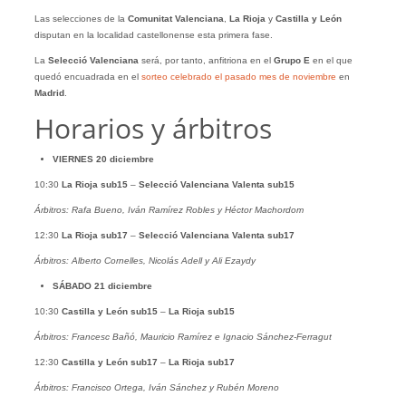
Las selecciones de la
Comunitat
Valenciana
,
La Rioja
y
Castilla y León
disputan en la localidad castellonense esta primera fase.
La
Selecció Valenciana
será, por tanto, anfitriona en el
Grupo E
en el que
quedó encuadrada en el
sorteo celebrado el pasado mes de noviembre
en
Madrid
.
Horarios y árbitros
VIERNES 20 diciembre
10:30
La Rioja
sub15
–
Selecció Valenciana Valenta
sub15
Árbitros: Rafa Bueno, Iván Ramírez Robles y Héctor Machordom
12:30
La Rioja sub17
–
Selecció Valenciana Valenta sub17
Árbitros: Alberto Cornelles, Nicolás Adell y Ali Ezaydy
SÁBADO 21 diciembre
10:30
Castilla y León sub15
–
La Rioja sub15
Árbitros: Francesc Bañó, Mauricio Ramírez e Ignacio Sánchez-Ferragut
12:30
Castilla y León sub17
–
La Rioja sub17
Árbitros: Francisco Ortega, Iván Sánchez y Rubén Moreno