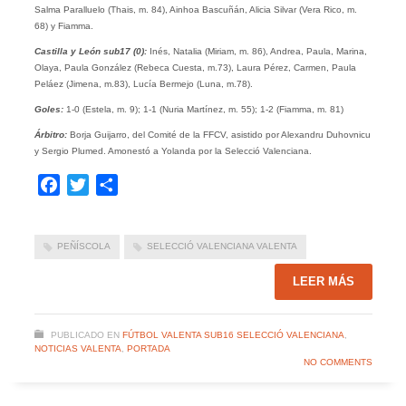
Salma Paralluelo (Thais, m. 84), Ainhoa Bascuñán, Alicia Silvar (Vera Rico, m.
68) y Fiamma.
Castilla y León sub17 (0):
Inés, Natalia (Miriam, m. 86), Andrea, Paula, Marina,
Olaya, Paula González (Rebeca Cuesta, m.73), Laura Pérez, Carmen, Paula
Peláez (Jimena, m.83), Lucía Bermejo (Luna, m.78).
Goles:
1-0 (Estela, m. 9); 1-1 (Nuria Martínez, m. 55); 1-2 (Fiamma, m. 81)
Árbitro:
Borja Guijarro, del Comité de la FFCV, asistido por Alexandru Duhovnicu
y Sergio Plumed. Amonestó a Yolanda por la Selecció Valenciana.
Facebook
Twitter
Compartir
PEÑÍSCOLA
SELECCIÓ VALENCIANA VALENTA
LEER MÁS
PUBLICADO EN
FÚTBOL VALENTA SUB16 SELECCIÓ VALENCIANA
,
NOTICIAS VALENTA
,
PORTADA
NO COMMENTS