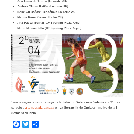
Ana Lucía de Teresa
(
Levante UD
)
Andrea Okene Bañón
(
Levante UD
)
Irene Gil Doñate
(
Discóbolo La Torre AC
)
Marina Pérez Cases
(
Elche CF)
Ana Pastor Bernal
(
CF Sporting Plaza Argel
)
María Macías Lillo
(
CF Sporting Plaza Argel
)
Será la segunda vez que se junte la
Selecció Valenciana Valenta sub21
tras
su debut
la temporada pasada
en
La Serratella
de
Onda
con motivo de la
I
Setmana Valenta
.
Facebook
Twitter
Compartir