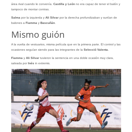
área rival cuando le convenía.
Castilla y León
no era capaz de tener el balón y
tampoco de montar contras.
Salma
por la izquierda y
Ali Silvar
por la derecha profundizaban y surtían de
balones a
Fiamma
y
Bascuñán
.
Mismo guión
A la vuelta de vestuarios, misma película que en la primera parte. El control y las
ocasiones seguían siendo para las integrantes de la
Selecció Valenta.
Fiamma
y
Ali
Silvar
tuvieron la sentencia en una doble ocasión muy clara,
salvada por
Inés
in extremis.