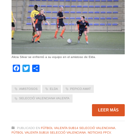
Alicia Silvar se enfrentó a su equipo en el amistoso de Elda.
Facebook
Twitter
Compartir
AMISTOSOS
ELDA
PEPICO AMAT
SELECCIÓ VALENCIANA VALENTA
LEER MÁS
PUBLICADO EN
FÚTBOL VALENTA SUB14 SELECCIÓ VALENCIANA
,
FÚTBOL VALENTA SUB16 SELECCIÓ VALENCIANA
,
NOTICIAS FFCV
,