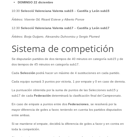
DOMINGO 22 diciembre
10:30
Selecció Valenciana Valenta sub15
–
Castilla y León sub15
Árbitros: Vicente Gil, Ricard Esteve y Alberto Ponce
12:30
Selecció Valenciana Valenta sub17
–
Castilla y León sub17
Árbitros: Borja Guijarro, Alexandru Duhovnicu y Sergio Plumed
Sistema de competición
Se disputarán partidos de dos tiempos de 40 minutos en categoría sub15 y de
dos tiempos de 45 minutos en categoría sub17.
Cada
Selección
podrá hacer un máximo de 4 sustituciones en cada partido.
Cada equipo sumará 3 puntos por victoria, 1 por empate y 0 en caso de derrota.
La puntuación obtenida por la suma de puntos de las Selecciones sub15 y
sub17 de cada
Federación
determinará la clasificación final del Campeonato.
En caso de empate a puntos entre dos
Federaciones
, se resolverá por la
mayor diferencia de goles a favor, teniendo en cuenta los partidos disputados
entre ambas.
Si se mantiene el empate, decidirá la diferencia de goles a favor y en contra en
toda la competición.