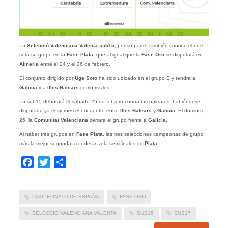
La
Selecció Valenciana Valenta sub15
, por su parte, también conoce el que
será su grupo en la
Fase Plata
, que al igual que la
Fase Oro
se disputará en
Almería
entre el 24 y el 26 de febrero.
El conjunto dirigido por
Uge Soto
ha sido ubicado en el grupo E y tendrá a
Galicia
y a
Illes Balears
como rivales.
La sub15 debutará el sábado 25 de febrero contra las baleares, habiéndose
disputado ya el viernes el encuentro entre
Illes Balears
y
Galicia
. El domingo
26, la
Comunitat Valenciana
cerrará el grupo frente a
Galicia
.
Al haber tres grupos en
Fase Plata
, las tres selecciones campeonas de grupo
más la mejor segunda accederán a la semifinales de
Plata
.
Facebook
Twitter
Compartir
CAMPEONATO DE ESPAÑA
FASE ORO
SELECCIÓ VALENCIANA VALENTA
SUB15
SUB17