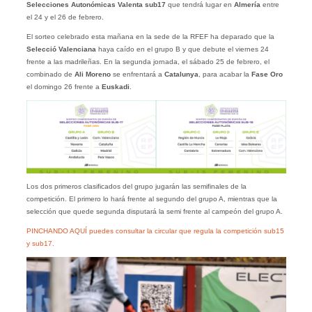
Selecciones Autonómicas Valenta sub17
que tendrá lugar en
Almería
entre
el 24 y el 26 de febrero.
El sorteo celebrado esta mañana en la sede de la RFEF ha deparado que la
Selecció Valenciana
haya caído en el grupo B y que debute el viernes 24
frente a las madrileñas. En la segunda jornada, el sábado 25 de febrero, el
combinado de
Ali Moreno
se enfrentará a
Catalunya
, para acabar la
Fase Oro
el domingo 26 frente a
Euskadi
.
Los dos primeros clasificados del grupo jugarán las semifinales de la
competición. El primero lo hará frente al segundo del grupo A, mientras que la
selección que quede segunda disputará la semi frente al campeón del grupo A.
PINCHANDO AQUÍ puedes consultar la circular que regula la competición sub15
y sub17.