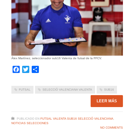
Álex Martínez, seleccionador sub16 Valenta de futsal de la FFCV.
Facebook
Twitter
Compartir
FUTSAL
SELECCIÓ VALENCIANA VALENTA
SUB16
LEER MÁS
PUBLICADO EN
FUTSAL VALENTA SUB16 SELECCIÓ VALENCIANA
,
NOTICIAS SELECCIONES
NO COMMENTS