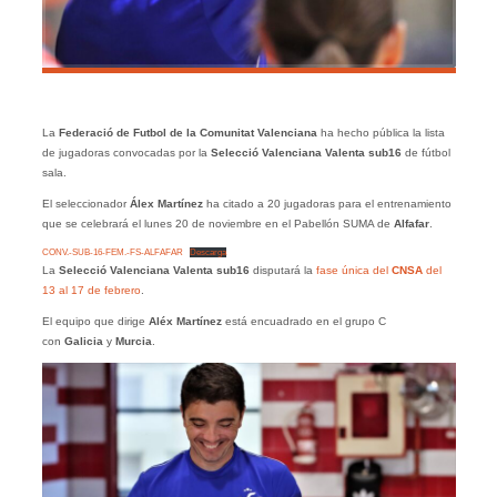
La
Federació de Futbol de la Comunitat Valenciana
ha hecho pública la lista
de jugadoras convocadas por la
Selecció Valenciana Valenta sub16
de fútbol
sala.
El seleccionador
Álex Martínez
ha citado a 20 jugadoras para el entrenamiento
que se celebrará el lunes 20 de noviembre en el Pabellón SUMA de
Alfafar
.
CONV.-SUB-16-FEM.-FS-ALFAFAR
Descarga
La
Selecció Valenciana Valenta sub16
disputará la
fase única del
CNSA
del
13 al 17 de febrero
.
El equipo que dirige
Aléx Martínez
está encuadrado en el grupo C
con
Galicia
y
Murcia
.