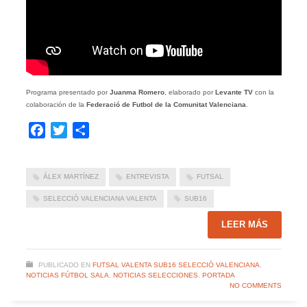
Programa presentado por
Juanma Romero
, elaborado por
Levante TV
con la
colaboración de la
Federació de Futbol de la Comunitat Valenciana
.
Facebook
Twitter
Compartir
ÁLEX MARTÍNEZ
ENTREVISTA
FUTSAL
SELECCIÓ VALENCIANA VALENTA
SUB16
LEER MÁS
PUBLICADO EN
FUTSAL VALENTA SUB16 SELECCIÓ VALENCIANA
,
NOTICIAS FÚTBOL SALA
,
NOTICIAS SELECCIONES
,
PORTADA
NO COMMENTS