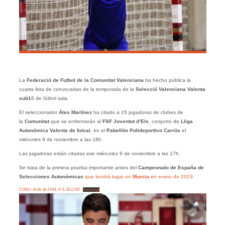
La
Federació de Futbol de la Comunitat Valenciana
ha hecho pública la
cuarta lista de convocadas de la temporada de la
Selecció Valenciana Valenta
sub1
6 de fútbol sala.
El seleccionador
Álex Martínez
ha citado a 15 jugadoras de clubes de
la
Comunitat
que se enfrentarán al
FSF Joventut d’Elx
, conjunto de
Lliga
Autonómica Valenta de futsal
, en el
Pabellón Polideportivo Carrús
el
miércoles 9 de noviembre a las 18h.
Las jugadoras están citadas ese miércoles 9 de noviembre a las 17h.
Se trata de la primera prueba importante antes del
Campeonato de España de
Selecciones Autonómicas
que tendrá lugar en
Murcia
en enero de 2023
.
CONV.-SUB-16-FEM.-F.S.-ELCHE
Descarga