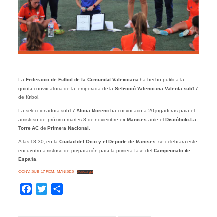
La
Federació de Futbol de la Comunitat Valenciana
ha hecho pública la
quinta convocatoria de la temporada de la
Selecció Valenciana Valenta sub1
7
de fútbol.
La seleccionadora sub17
Alicia Moreno
ha convocado a 20 jugadoras para el
amistoso del próximo martes 8 de noviembre en
Manises
ante el
Discóbolo-La
Torre AC
de
Primera Nacional
.
A las 18:30, en la
Ciudad del Ocio y el Deporte de Manises
, se celebrará este
encuentro amistoso de preparación para la primera fase del
Campeonato de
España
.
CONV.-SUB-17-FEM.-MANISES
Descarga
Facebook
Twitter
Compartir