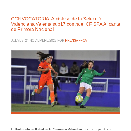
CONVOCATORIA: Amistoso de la Selecció
Valenciana Valenta sub17 contra el CF SPA Alicante
de Primera Nacional
JUEVES, 24 NOVIEMBRE 2022
POR
PRENSA FFCV
La
Federació de Futbol de la Comunitat Valenciana
ha hecho pública la