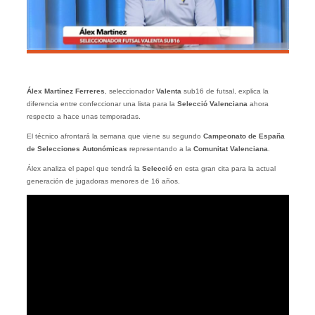
Álex Martínez Ferreres
, seleccionador
Valenta
sub16 de futsal, explica la
diferencia entre confeccionar una lista para la
Selecció
Valenciana
ahora
respecto a hace unas temporadas.
El técnico afrontará la semana que viene su segundo
Campeonato de España
de Selecciones Autonómicas
representando a la
Comunitat Valenciana
.
Álex analiza el papel que tendrá la
Selecció
en esta gran cita para la actual
generación de jugadoras menores de 16 años.