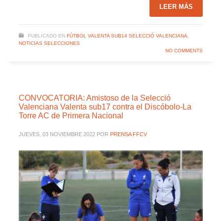
LEER MÁS
PUBLICADO EN
FÚTBOL VALENTA SUB14 SELECCIÓ VALENCIANA
,
NOTICIAS SELECCIONES
NO COMMENTS
CONVOCATORIA: Amistoso de la Selecció
Valenciana Valenta sub17 contra el Discóbolo-La
Torre AC de Primera Nacional
JUEVES, 03 NOVIEMBRE 2022
POR
PRENSA FFCV