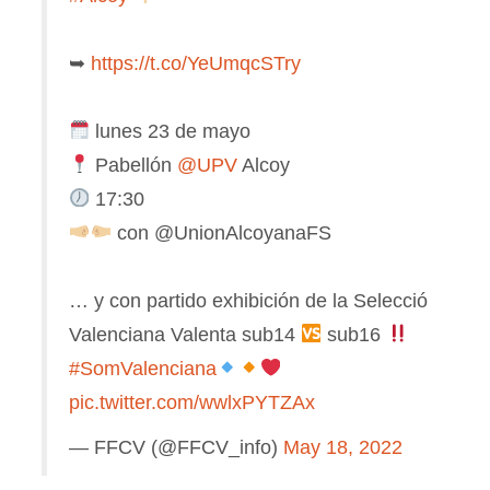
➥
https://t.co/YeUmqcSTry
lunes 23 de mayo
Pabellón
@UPV
Alcoy
17:30
con @UnionAlcoyanaFS
… y con partido exhibición de la Selecció
Valenciana Valenta sub14
sub16
#SomValenciana
pic.twitter.com/wwlxPYTZAx
— FFCV (@FFCV_info)
May 18, 2022