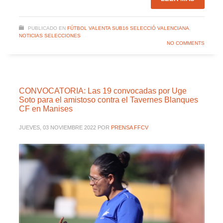
PUBLICADO EN
FÚTBOL VALENTA SUB16 SELECCIÓ VALENCIANA
,
NOTICIAS SELECCIONES
NO COMMENTS
CONVOCATORIA: Las 19 convocadas por Uge
Soto para el amistoso contra el Tavernes Blanques
CF en Manises
JUEVES, 03 NOVIEMBRE 2022
POR
PRENSA FFCV