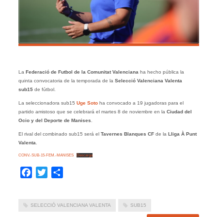
La
Federació de Futbol de la Comunitat Valenciana
ha hecho pública la
quinta convocatoria de la temporada de la
Selecció Valenciana Valenta
sub15
de fútbol.
La seleccionadora sub15
Uge Soto
ha convocado a 19 jugadoras para el
partido amistoso que se celebrará el martes 8 de noviembre en la
Ciudad del
Ocio y del Deporte de Manises
.
El rival del combinado sub15 será el
Tavernes Blanques CF
de la
Lliga À Punt
Valenta
.
CONV.-SUB-15-FEM.-MANISES
Descarga
Facebook
Twitter
Compartir
SELECCIÓ VALENCIANA VALENTA
SUB15