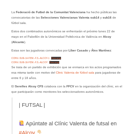
La
Federació de Futbol de la Comunitat Valenciana
ha hecho públicas las
convocatorias de las
Selecciones Valencianas Valenta sub14
y
sub16
de
fútbol sala.
Estos dos combinados autonómicos se enfrentarán el próximo lunes 22 de
mayo en el Pabellón de la Universidad Politécnica de València en
Alcoy
(
Alicante
).
Estas son las jugadoras convocadas por
Líber Casado
y
Álex Martínez
:
CONV.-SUB-14-FEM.-F.S.-ALCOY-1
Descarga
CONV.-SUB-16-FEM.-F.S.-ALCOY
Descarga
Se trata de un partido de exhibición que se enmarca en los actos programados
esa misma tarde con motivo del
Clinic Valenta de fútbol sala
para jugadoras de
entre 6 y 18 años.
El
Serelles Alcoy CFS
colabora con la
FFCV
en la organización del clínic, en el
que participarán como monitores los seleccionadores autonómicos.
| FUTSAL |
Apúntate al Clínic Valenta de futsal en
#Alcoy