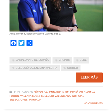
Alicia Moreno, seleccionadora Valenta sub17
Facebook
Twitter
Compartir
CAMPEONATO DE ESPAÑA
GRUPOS
SEDE
SELECCIÓ VALENCIANA VALENTA
SORTEO
LEER MÁS
PUBLICADO EN
FÚTBOL VALENTA SUB14 SELECCIÓ VALENCIANA
,
FÚTBOL VALENTA SUB16 SELECCIÓ VALENCIANA
,
NOTICIAS
SELECCIONES
,
PORTADA
NO COMMENTS