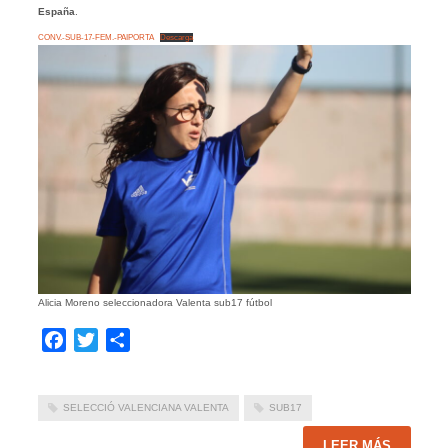
España
.
CONV.-SUB-17-FEM.-PAIPORTA
Descarga
Alicia Moreno seleccionadora Valenta sub17 fútbol
Facebook
Twitter
Compartir
SELECCIÓ VALENCIANA VALENTA
SUB17
LEER MÁS