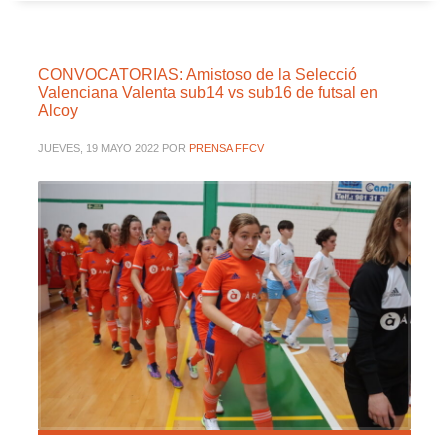
CONVOCATORIAS: Amistoso de la Selecció
Valenciana Valenta sub14 vs sub16 de futsal en
Alcoy
JUEVES, 19 MAYO 2022
POR
PRENSA FFCV