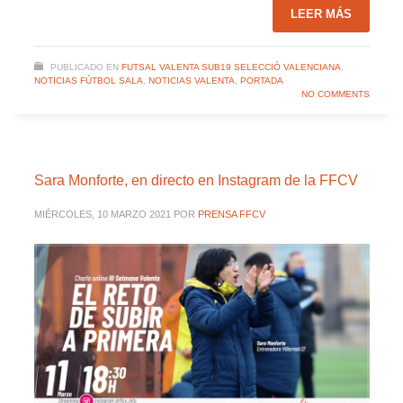
LEER MÁS
PUBLICADO EN
FUTSAL VALENTA SUB19 SELECCIÓ VALENCIANA
,
NOTICIAS FÚTBOL SALA
,
NOTICIAS VALENTA
,
PORTADA
NO COMMENTS
Sara Monforte, en directo en Instagram de la FFCV
MIÉRCOLES, 10 MARZO 2021
POR
PRENSA FFCV