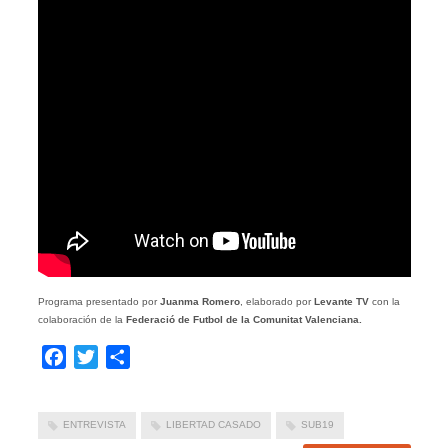
Programa presentado por
Juanma Romero
, elaborado por
Levante TV
con la
colaboración de la
Federació de Futbol de la Comunitat Valenciana.
Facebook
Twitter
Compartir
ENTREVISTA
LIBERTAD CASADO
SUB19