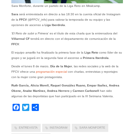
Sara Monforte, durante un partido de la Liga Reto en Miralcamp.
Sara
será entrevistada en directo a las 18:30 en la cuenta oficial de Instagram
de la
FFCV
(@FFCV_info) para valorar la temporada de su equipo y las
opciones de ascenso a
Liga Iberdrola
.
‘
El Reto de subir a Primera
‘ es el título de esta charla que la entrenadora del
Villarreal CF
tendrá en directo con el departamento de comunicación de la
FFCV
.
El equipo amarillo ha finalizado la primera fase de la
Liga Reto
como líder de su
grupo y se jugará en la segunda fase el ascenso a
Primera Iberdrola
.
Desde el lunes 8 de marzo,
Día de la Mujer
, las redes sociales y la web de la
FFCV ofrece una
programación especial
con charlas, entrevistas y reportajes
con la mujer como gran protagonista.
Ruth García, Alicia Morell, Raquel González Ruano, Empar Ibañez, Andrea
Okene, Anabe Martínez, Andrea Herrero
y
Carmen Carbonell
han sido
algunas de las deportistas que han participado en la III Setmana Valenta.
Facebook
Twitter
Compartir
ENTREVISTA
INSTAGRAM
SARA MONFORTE