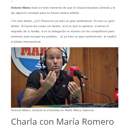
Antonio Mateu
trató en todo momento de que el chaval estuviera cómodo y le
dio algunos consejos para su futura carrera arbitral.
«Ya eres árbitro, ¿no? Entonces ya eres un gran profesional. Ya eres un gran
árbitro. Si haces las cosas con ilusión, si es lo que te apetece, si tienes el
respaldo de tu familia, si en la delegación te reúnes con los compañeros para
entrenar, para recoger los partidos… tú ya eres un gran profesional», le explicó
el árbitro internacional.
Antonio Mateu, durante la entrevista en Radio Marca Valencia
Charla con María Romero