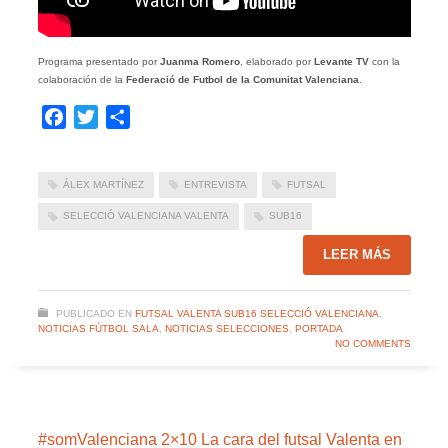
Programa presentado por
Juanma Romero
, elaborado por
Levante TV
con la
colaboración de la
Federació de Futbol de la Comunitat Valenciana
.
Facebook
Twitter
Compartir
ÁLEX MARTÍNEZ
ENTREVISTA
FUTSAL
SELECCIÓ VALENCIANA VALENTA
SUB16
LEER MÁS
PUBLICADO EN
FUTSAL VALENTA SUB16 SELECCIÓ VALENCIANA
,
NOTICIAS FÚTBOL SALA
,
NOTICIAS SELECCIONES
,
PORTADA
NO COMMENTS
#somValenciana 2×10 La cara del futsal Valenta en