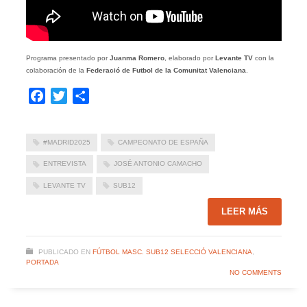
Programa presentado por
Juanma Romero
, elaborado por
Levante TV
con la
colaboración de la
Federació de Futbol de la Comunitat Valenciana
.
Facebook
Twitter
Compartir
#MADRID2025
CAMPEONATO DE ESPAÑA
ENTREVISTA
JOSÉ ANTONIO CAMACHO
LEVANTE TV
SUB12
LEER MÁS
PUBLICADO EN
FÚTBOL MASC. SUB12 SELECCIÓ VALENCIANA
,
PORTADA
NO COMMENTS