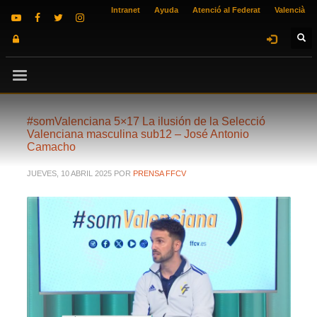
Intranet
Ayuda
Atenció al Federat
Valencià
#somValenciana 5×17 La ilusión de la Selecció
Valenciana masculina sub12 – José Antonio
Camacho
JUEVES, 10 ABRIL 2025
POR
PRENSA FFCV