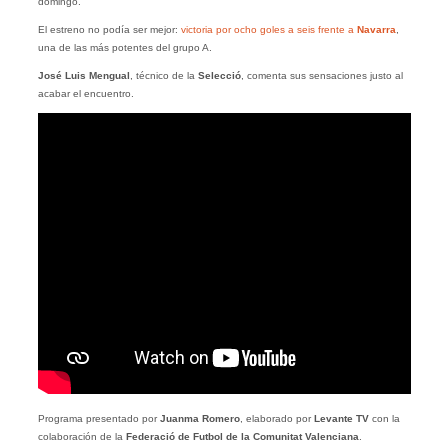
domingo.
El estreno no podía ser mejor:
victoria por ocho goles a seis frente a
Navarra
,
una de las más potentes del grupo A.
José Luis Mengual
, técnico de la
Selecció
, comenta sus sensaciones justo al
acabar el encuentro.
Programa presentado por
Juanma Romero
, elaborado por
Levante TV
con la
colaboración de la
Federació de Futbol de la Comunitat Valenciana
.