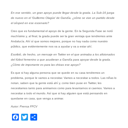
En ese sentido, un gran apoyo puede llegar desde la grada. La Sub-16 juega
de nuevo en el ‘Guillermo Olagüe’ de Gandía, ¿cómo se vive un partido desde
el césped en ese escenario?
Creo que es fundamental el apoyo de la gente. En la Segunda Fase se notó
muchísimo y, al final, la grada puede ser la gran ventaja que tendremos ante
Andalucía. Ahí sí que somos mejores, porque no hay nada como nuestro
público, que evidentemente nos va a ayudar y va a estar ahí.
Escribió, de hecho, un mensaje en Twitter en el que animaba a los aficionados
del fútbol femenino a que acudieran a Gandía para apoyar desde la grada.
¿Cómo de importante es para las chicas ese apoyo?
Es que si hay alguna persona que se quede en su casa tendremos un
problema, porque le vamos a necesitar. Vamos a necesitar a todos. Las niñas lo
notan, saben que la gente está ahí y, como bien puse en Twitter, les
necesitamos tanto para animarnos como para levantarnos si caemos. Vamos a
necesitar a todo el mundo. Así que si hay alguien que está pensando en
quedarse en casa, que venga a animar.
Autor: Prensa FFCV
Facebook
Twitter
Compartir