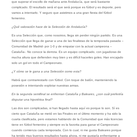
que superar el escollo de mañana ante Andalucía, que será bastante
complicado. El resultado será el que será porque es fútbol y es deporte, pero
vamos a intentarlo. Y seguro que asistimos a una gran fiesta del fútbol
femenino.
¿Qué valoración hace de la Selección de Andalucía?
Es una Selección que, como nosotros, llega sin perder ningún partido. Es una
Selección que llega de ganar a una de las finalistas de la temporada pasada –
Comunidad de Madrid- por 1-0 y de empatar con la actual campeona –
Cataluña-. No conoce la derrota. Es un equipo complicado, con jugadoras de
mucha altura que defienden muy bien y es difícil hacerles goles. Han encajado
solo un gol en todo el Campeonato.
¿Y cómo se le gana a una Selección como esta?
Habrá que contrarrestarlo con fútbol. Con toque de balón, manteniendo la
posesión e intentando explotar nuestras armas.
En la segunda semifinal se enfrentan Cataluña y Baleares, ¿con cuál preferiría
disputar una hipotética final?
Las dos son complicadas, si han llegado hasta aquí es porque lo son. Sí es
cierto que Cataluña se metió en las Finales en el último momento y ha sido la
cuarta clasificada, pero estamos hablando de la Comunidad que más licencias
tiene en fútbol femenino y siempre es la favorita para ganar el Campeonato
cuando comienza cada temporada. Con lo cual, ni me gusta Baleares porque
ha tenido muy buenos resultados hasta ahora, ni me gustaría enfrentarme a