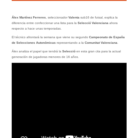
Álex Martínez Ferreres
, seleccionador
Valenta
sub16 de futsal, explica la
diferencia entre confeccionar una lista para la
Selecció
Valenciana
ahora
respecto a hace unas temporadas.
El técnico afrontará la semana que viene su segundo
Campeonato de España
de Selecciones Autonómicas
representando a la
Comunitat Valenciana
.
Álex analiza el papel que tendrá la
Selecció
en esta gran cita para la actual
generación de jugadoras menores de 16 años.