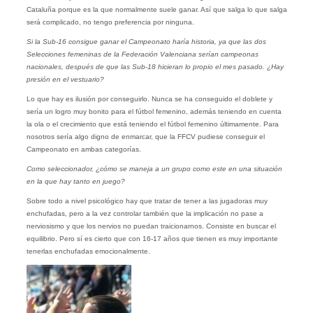
Cataluña porque es la que normalmente suele ganar. Así que salga lo que salga
será complicado, no tengo preferencia por ninguna.
Si la Sub-16 consigue ganar el Campeonato haría historia, ya que las dos
Selecciones femeninas de la Federación Valenciana serían campeonas
nacionales, después de que las Sub-18 hicieran lo propio el mes pasado. ¿Hay
presión en el vestuario?
Lo que hay es ilusión por conseguirlo. Nunca se ha conseguido el doblete y
sería un logro muy bonito para el fútbol femenino, además teniendo en cuenta
la ola o el crecimiento que está teniendo el fútbol femenino últimamente. Para
nosotros sería algo digno de enmarcar, que la FFCV pudiese conseguir el
Campeonato en ambas categorías.
Como seleccionador, ¿cómo se maneja a un grupo como este en una situación
en la que hay tanto en juego?
Sobre todo a nivel psicológico hay que tratar de tener a las jugadoras muy
enchufadas, pero a la vez controlar también que la implicación no pase a
nerviosismo y que los nervios no puedan traicionarnos. Consiste en buscar el
equilibrio. Pero sí es cierto que con 16-17 años que tienen es muy importante
tenerlas enchufadas emocionalmente.