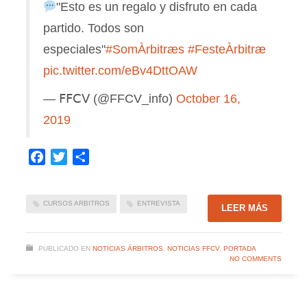
"Esto es un regalo y disfruto en cada
partido. Todos son
especiales"
#SomÀrbitræs
#FesteÀrbitræ
pic.twitter.com/eBv4DttOAW
— 𝖥𝖥𝖢𝖵 (@FFCV_info)
October 16,
2019
Facebook
Twitter
Compartir
CURSOS ARBITROS
ENTREVISTA
LEER MÁS
PUBLICADO EN
NOTICIAS ÁRBITROS
,
NOTICIAS FFCV
,
PORTADA
NO COMMENTS