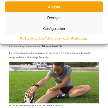
Aceptar
Denegar
Configuración
María Romero
se fijó en el arbitraje cuando tenía apenas 12 años. Jugaba al
fútbol y quería conocer «el otro punto de vista».
Política de cookies
Política de privacidad
Aviso Legal
Actualmente, María es la única árbitra valenciana que dirige partidos de la
máxima categoría femenina,
Primera Iberdrola
.
La temporada pasada consiguió el ascenso a Primera después de cuatro
temporadas en el arbitraje femenino
María Romero dirige partidos en Primera Iberdrola.