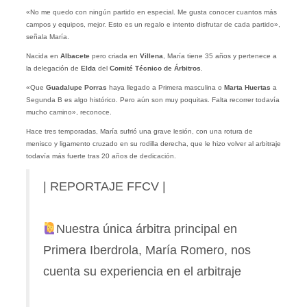
«No me quedo con ningún partido en especial. Me gusta conocer cuantos más
campos y equipos, mejor. Esto es un regalo e intento disfrutar de cada partido»,
señala María.
Nacida en
Albacete
pero criada en
Villena
, María tiene 35 años y pertenece a
la delegación de
Elda
del
Comité Técnico de Árbitros
.
«Que
Guadalupe Porras
haya llegado a Primera masculina o
Marta Huertas
a
Segunda B es algo histórico. Pero aún son muy poquitas. Falta recorrer todavía
mucho camino», reconoce.
Hace tres temporadas, María sufrió una grave lesión, con una rotura de
menisco y ligamento cruzado en su rodilla derecha, que le hizo volver al arbitraje
todavía más fuerte tras 20 años de dedicación.
| REPORTAJE FFCV |
Nuestra única árbitra principal en
Primera Iberdrola, María Romero, nos
cuenta su experiencia en el arbitraje