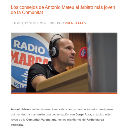
Los consejos de Antonio Mateu al árbitro más joven
de la Comunitat
JUEVES, 12 SEPTIEMBRE 2019
POR
PRENSA FFCV
Antonio Mateu
, árbitro internacional valenciano y uno de los más prestigiosos
del mundo, ha mantenido una conversación con
Jorge Aura
, el árbitro más
joven de la
Comunitat Valenciana
, en los micrófonos de
Radio Marca
Valencia
.