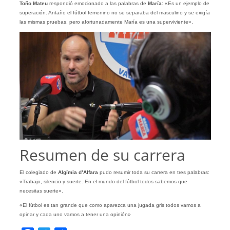
Toño Mateu
respondió emocionado a las palabras de
María
: «Es un ejemplo de
superación. Antaño el fútbol femenino no se separaba del masculino y se exigía
las mismas pruebas, pero afortunadamente María es una superviviente».
Resumen de su carrera
El colegiado de
Algímia d’Alfara
pudo resumir toda su carrera en tres palabras:
«Trabajo, silencio y suerte. En el mundo del fútbol todos sabemos que
necesitas suerte».
«El fútbol es tan grande que como aparezca una jugada gris todos vamos a
opinar y cada uno vamos a tener una opinión»