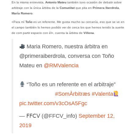
En la misma entrevista,
Antonio Mateu
también tuvo ocasión de debatir sobre
arbitraje con la única árbitra de la
Comunitat
que pita en
Primera Iberdrola
,
María Romero
.
«Para mí
Toño
es un referente. Me gusta mucho su cercanía, eso que se ve en
el campo también lo hemos podido ver de cerca los que hemos tenido la suerte
de com partir espacio con él», cuenta la árbitra de
Villena
.
Maria Romero, nuestra árbitra en
@primeraiberdrola, conversa con Toño
Mateu en
@RMValencia
⠀⠀⠀⠀⠀⠀⠀⠀⠀
“Toño es un referente en el arbitraje”
⠀⠀⠀⠀⠀⠀⠀⠀⠀
#SomÀrbitræs
#Valenta
pic.twitter.com/v3cOsA5Fgc
— 𝖥𝖥𝖢𝖵 (@FFCV_info)
September 12,
2019