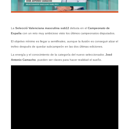
La
Selecció Valenciana masculina sub12
debuta en el
Campeonato de
España
con un reto muy ambicioso visto los últimos campeonatos disputados.
El objetivo mínimo es llegar a semifinales, aunque la ilusión es conseguir alzar el
trofeo después de quedar subcampeón en las dos últimas ediciones.
La energía y el conocimiento de la categoría del nuevo seleccionador,
José
Antonio Camacho
, pueden ser claves para hacer realidad el sueño.