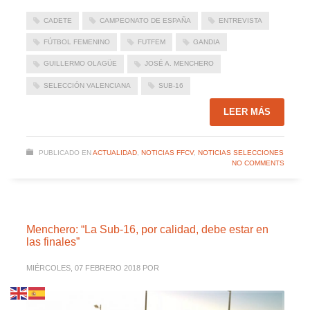
CADETE
CAMPEONATO DE ESPAÑA
ENTREVISTA
FÚTBOL FEMENINO
FUTFEM
GANDIA
GUILLERMO OLAGÜE
JOSÉ A. MENCHERO
SELECCIÓN VALENCIANA
SUB-16
LEER MÁS
PUBLICADO EN
ACTUALIDAD
,
NOTICIAS FFCV
,
NOTICIAS SELECCIONES
NO COMMENTS
Menchero: “La Sub-16, por calidad, debe estar en
las finales”
MIÉRCOLES, 07 FEBRERO 2018
POR