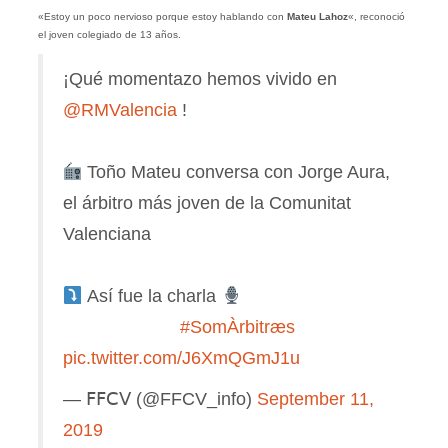
«Estoy un poco nervioso porque estoy hablando con
Mateu Lahoz
«, reconoció
el joven colegiado de 13 años.
¡Qué momentazo hemos vivido en
@RMValencia
!
⠀⠀⠀⠀⠀⠀⠀⠀⠀
Toño Mateu conversa con Jorge Aura,
el árbitro más joven de la Comunitat
Valenciana
⠀⠀⠀⠀⠀⠀⠀⠀⠀
Así fue la charla
⠀⠀⠀⠀⠀⠀⠀⠀⠀
#SomÀrbitræs
pic.twitter.com/J6XmQGmJ1u
— 𝖥𝖥𝖢𝖵 (@FFCV_info)
September 11,
2019