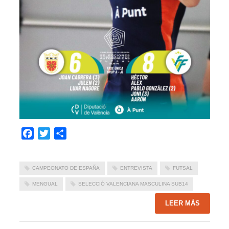
Facebook
Twitter
Compartir
CAMPEONATO DE ESPAÑA
ENTREVISTA
FUTSAL
MENGUAL
SELECCIÓ VALENCIANA MASCULINA SUB14
LEER MÁS